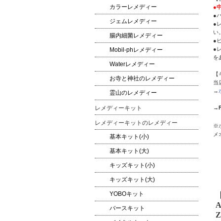
カラーレメディー
●
●
ジェムレメディー
●
い
腸内細菌レメディー
●
●
Mobil-phレメディー
を
Waterレメディー
【
お寺と神社のレメディー
当
→
霊山のレメディー
→
レメディーキット
レメディーキットのレメディー
※
メ
基本キット(小)
基本キット(大)
キッズキット(小)
キッズキット(大)
YOBOキット
A
バースキット
Z