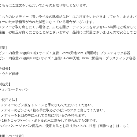
こちらはご注文をいただいてからのお取り寄せとなります。
こちらのレメディー（青いラベルの既成品以外）はご注文をいただきましてから、ホメオパ
ィーのため砂糖玉がぬれた状態になっている場合がございます。
メディーが取り出しにくい場合は、ふたを開け、ティッシュをかぶせ4～5時間ほど乾かし
燥後、砂糖玉が白くにごることがございますが、品質には問題ございませんので安心してご
容量】
ビン：内容量0.8g(約30粒) サイズ：直径1.2cm×天地3cm（閉函時）プラスティック容器
ビン：内容量2.6g(約100粒) サイズ：直径1.4 cm×天地5.0cm（閉函時）プラスティック容器
全成分】
トウキビ粗糖
製造元】
メオパシージャパン
ご使用方法】
レメディーのビン底をトントンと手のひらでたたいてください。
レメディーのビンから1粒を手に取るか小ビンのフタに出してください。
レメディーをお口の中に入れて自然に溶けるのを待ちます。
1粒をコップやペットボトルの水に溶かして摂られてもOKです。
ホメオパシージャパン商品のご使用方法とお取り扱い上のご注意（画像つき）はこちら
使用上のご注意】