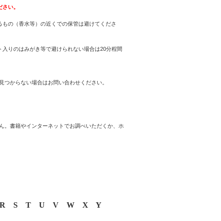
ださい。
るもの（香水等）の近くでの保管は避けてくださ
入りのはみがき等で避けられない場合は20分程間
見つからない場合はお問い合わせください。
ん。書籍やインターネットでお調べいただくか、ホ
R
S
T
U
V
W
X
Y