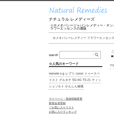
ナチュラル レメディーズ
☆ホメオパシージャパンレメディー・チン
ラワーエッセンスの通販
ホメオパシーレメディー フラワーエッセン
■
☆人気のキーワード
TO
meneki-s-g
レプリ
coron
トゥースペ
イスト
グルタチ
5G-4G
TS-21
ティッ
シュソルト
かんじん秘蔵
マイページ・登録情報変更
新規会員登録
♡お気に入りリスト
お気に入りランキング