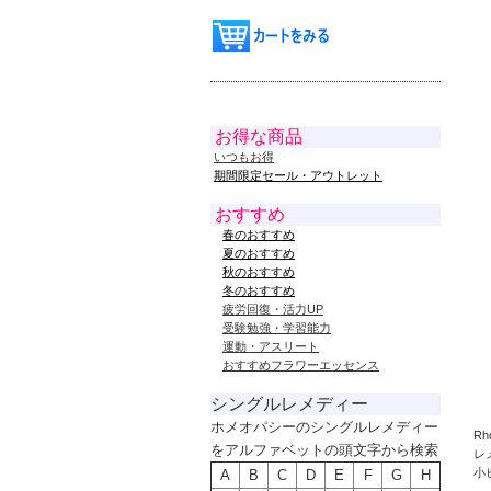
お得な商品
いつもお得
期間限定セール・アウトレット
おすすめ
春のおすすめ
夏のおすすめ
秋のおすすめ
冬のおすすめ
疲労回復・活力UP
受験勉強・学習能力
運動・アスリート
おすすめフラワーエッセンス
シングルレメディー
ホメオパシーのシングルレメディー
R
をアルファベットの頭文字から検索
レ
小
A
B
C
D
E
F
G
H