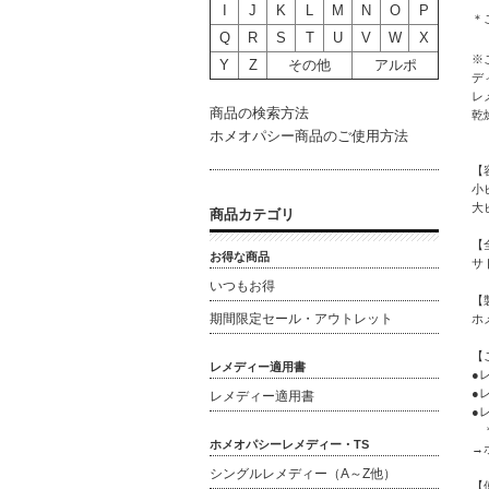
I
J
K
L
M
N
O
P
＊
Q
R
S
T
U
V
W
X
※
Y
Z
その他
アルポ
デ
レ
商品の検索方法
乾
ホメオパシー商品のご使用方法
【
小
大
商品カテゴリ
【
お得な商品
サ
いつもお得
【
期間限定セール・アウトレット
ホ
【
レメディー適用書
●
●
レメディー適用書
●
＊
ホメオパシーレメディー・TS
→
シングルレメディー（A～Z他）
【