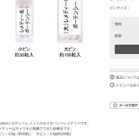
ビンサイズ：
価格:
数量:
返品について
レビューはあ
hodium./ ロデューム メットのホメオパシーレメディーです。
メディーはサトウキビ粗糖でできた砂糖玉です。
ビン：0.8g（約30粒） 大ビン：2.6g(約100粒)