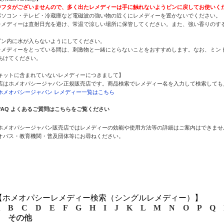
中フタがございませんので、多く出たレメディーは手に触れないようビンに戻してお使いく
パソコン・テレビ・冷蔵庫など電磁波の強い物の近くにレメディーを置かないでください。
レメディーは直射日光を避け、常温で涼しい場所に保管してください。また、強い香りのす
。
ビン内に水が入らないようにしてください。
レメディーをとっている間は、刺激物と一緒にとらないことをおすすめします。なお、ミント
あけてください。
キットに含まれていないレメディーにつきまして】
店はホメオパシージャパン正規販売店です。商品検索でレメディー名を入力して検索しても
ホメオパシージャパン レメディー一覧はこちら
FAQ よくあるご質問はこちらをご覧ください
ホメオパシージャパン販売店ではレメディーの効能や使用方法等の詳細はご案内はできませ
オパス・教育機関・普及団体等にお尋ねください。
【ホメオパシーレメディー検索（シングルレメディー）】
B
C
D
E
F
G
H
I
J
K
L
M
N
O
P
Q
その他