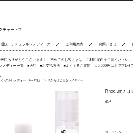
クチャー・フ
ス通販 ナチュラルレメディーズ
ご利用案内
お問い合せ
ご来店ありがとうございます！ 初めてのお客さまは、
ご利用案内
をご覧ください
レメディー一覧
■
送料
■
お支払方法
■
よくあるご質問
☆5,000円以上でプレゼ
P
シングルレメディー（A～Z他）
Rからはじまるレメディー
Rhodium./
価格:
ポーテンシー：