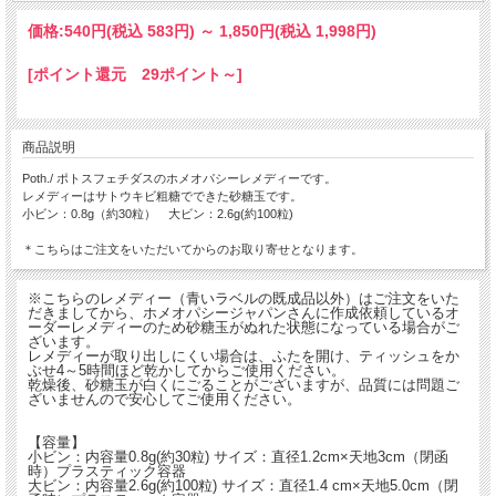
価格:
540円
(税込 583円)
～
1,850円
(税込 1,998円)
[ポイント還元 29ポイント～]
商品説明
Poth./ ポトスフェチダスのホメオパシーレメディーです。
レメディーはサトウキビ粗糖でできた砂糖玉です。
小ビン：0.8g（約30粒） 大ビン：2.6g(約100粒)
＊こちらはご注文をいただいてからのお取り寄せとなります。
※こちらのレメディー（青いラベルの既成品以外）はご注文をいた
だきましてから、ホメオパシージャパンさんに作成依頼しているオ
ーダーレメディーのため砂糖玉がぬれた状態になっている場合がご
ざいます。
レメディーが取り出しにくい場合は、ふたを開け、ティッシュをか
ぶせ4～5時間ほど乾かしてからご使用ください。
乾燥後、砂糖玉が白くにごることがございますが、品質には問題ご
ざいませんので安心してご使用ください。
【容量】
小ビン：内容量0.8g(約30粒) サイズ：直径1.2cm×天地3cm（閉函
時）プラスティック容器
大ビン：内容量2.6g(約100粒) サイズ：直径1.4 cm×天地5.0cm（閉