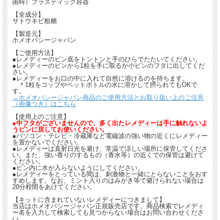
函時）プラスティック容器
【全成分】
サトウキビ粗糖
【製造元】
ホメオパシージャパン
【ご使用方法】
●レメディーのビン底をトントンと手のひらでたたいてください。
●レメディーのビンから1粒を手に取るか小ビンのフタに出してくだ
さい。
●レメディーをお口の中に入れて自然に溶けるのを待ちます。
＊1粒をコップやペットボトルの水に溶かして摂られてもOKで
す。
→ホメオパシージャパン商品のご使用方法とお取り扱い上のご注意
（画像つき）はこちら
【使用上のご注意】
●中フタがございませんので、多く出たレメディーは手に触れないよ
うビンに戻してお使いください。
●パソコン・テレビ・冷蔵庫など電磁波の強い物の近くにレメディー
を置かないでください。
●レメディーは直射日光を避け、常温で涼しい場所に保管してくださ
い。また、強い香りのするもの（香水等）の近くでの保管は避けて
ください。
●ビン内に水が入らないようにしてください。
●レメディーをとっている間は、刺激物と一緒にとらないことをおす
すめします。なお、ミント入りのはみがき等で避けられない場合は
20分程間をあけてください。
【キットに含まれていないレメディーにつきまして】
当店はホメオパシージャパン正規販売店です。商品検索でレメディ
ー名を入力して検索しても見つからない場合はお問い合わせくださ
い。