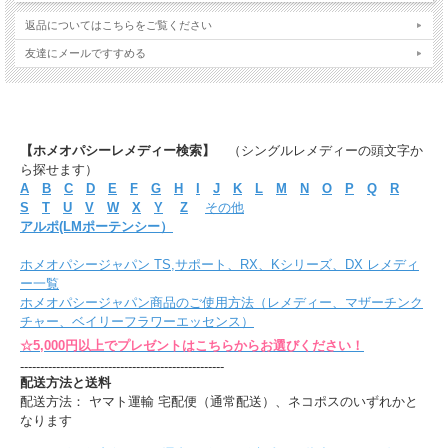
返品についてはこちらをご覧ください
友達にメールですすめる
【ホメオパシーレメディー検索】
（シングルレメディーの頭文字か
ら探せます）
A
B
C
D
E
F
G
H
I
J
K
L
M
N
O
P
Q
R
S
T
U
V
W
X
Y
Z
その他
アルポ(LMポーテンシー）
ホメオパシージャパン TS,サポート、RX、Kシリーズ、DX レメディ
ー一覧
ホメオパシージャパン商品のご使用方法（レメディー、マザーチンク
チャー、ベイリーフラワーエッセンス）
☆5,000円以上でプレゼントはこちらからお選びください！
---------------------------------------------------
配送方法と送料
配送方法： ヤマト運輸 宅配便（通常配送）、ネコポスのいずれかと
なります