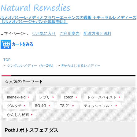
ホメオパシーレメディとフラワーエッセンスの通販
ナチュラルレメディーズ
【ホメオパシージャパン正規販売店】
→マイページへ
♡お気に入り
ご利用案内
配送方法と送料
TOP
>
シングルレメディー（A～Z他）
>
Pからはじまるレメディー
☆人気のキーワード
meneki-s-g
レプリ
coron
トゥースペイスト
グルタチ
5G-4G
TS-21
ティッシュソルト
かんじん秘蔵
Poth./ ポトスフェチダス