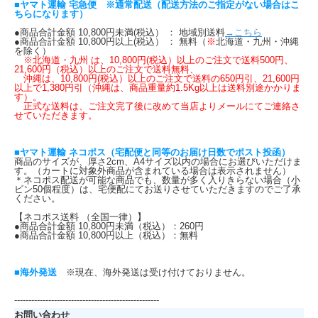
■ヤマト運輸 宅急便 ※通常配送（配送方法のご指定がない場合はこ
ちらになります）
●商品合計金額 10,800円未満(税込） ： 地域別送料
→こちら
●商品合計金額 10,800円以上(税込） ： 無料（
※
北海道・九州・沖縄
を除く）
※北海道・九州 は、10,800円(税込）以上のご注文で送料500円、
21,600円（税込）以上のご注文で送料無料、
沖縄は、10,800円(税込）以上のご注文で送料の650円引、21,600円
以上で1,380円引（沖縄は、商品重量約1.5Kg以上は送料別途かかりま
す）。
正式な送料は、ご注文完了後に改めて当店よりメールにてご連絡さ
せていただきます。
■ヤマト運輸 ネコポス（宅配便と同等のお届け日数でポスト投函）
商品のサイズが、厚さ2cm、A4サイズ以内の場合にお選びいただけま
す。（カートに対象外商品が含まれている場合は表示されません）
＊ネコポス配送が可能な商品でも、数量が多く入りきらない場合（小
ビン50個程度）は、宅便配にてお送りさせていただきますのでご了承
ください。
【ネコポス送料 （全国一律）】
●商品合計金額 10,800円未満（税込）：260円
●商品合計金額 10,800円以上（税込）：無料
■海外発送
※現在、海外発送は受け付けておりません。
---------------------------------------------------
お問い合わせ