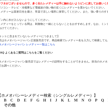
中フタがございませんので、多く出たレメディーは手に触れないようビンに戻してお使いく
パソコン・テレビ・冷蔵庫など電磁波の強い物の近くにレメディーを置かないでください。
レメディーは直射日光を避け、常温で涼しい場所に保管してください。また、強い香りのす
。
ビン内に水が入らないようにしてください。
レメディーをとっている間は、刺激物と一緒にとらないことをおすすめします。なお、ミント
あけてください。
キットに含まれていないレメディーにつきまして】
店はホメオパシージャパン正規販売店です。商品検索でレメディー名を入力して検索しても
ホメオパシージャパン レメディー一覧はこちら
FAQ よくあるご質問はこちらをご覧ください
ホメオパシージャパン販売店ではレメディーの説明をすることができません。担当のホメオ
でお調べください。
【ホメオパシーレメディー検索（シングルレメディー）】
B
C
D
E
F
G
H
I
J
K
L
M
N
O
P
Q
その他