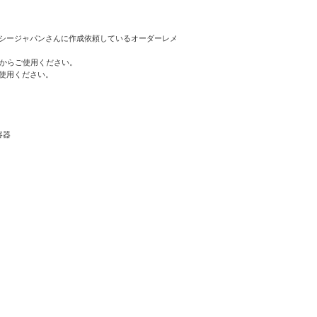
シージャパンさんに作成依頼しているオーダーレメ
てからご使用ください。
使用ください。
容器