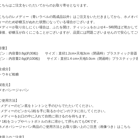
こちらはご注文をいただいてからのお取り寄せとなります。
こちらのレメディー（青いラベルの既成品以外）はご注文をいただきましてから、ホメオパ
ィーのため砂糖玉がぬれた状態になっている場合がございます。
メディーが取り出しにくい場合は、ふたを開け、ティッシュをかぶせ4～5時間ほど乾かし
燥後、砂糖玉が白くにごることがございますが、品質には問題ございませんので安心してご
容量】
ビン：内容量0.8g(約30粒) サイズ：直径1.2cm×天地3cm（閉函時）プラスティック容器
ビン：内容量2.6g(約100粒) サイズ：直径1.4 cm×天地5.0cm（閉函時）プラスティック
全成分】
トウキビ粗糖
製造元】
メオパシージャパン
ご使用方法】
レメディーのビン底をトントンと手のひらでたたいてください。
レメディーのビンから1粒を手に取るか小ビンのフタに出してください。
レメディーをお口の中に入れて自然に溶けるのを待ちます。
1粒をコップやペットボトルの水に溶かして摂られてもOKです。
ホメオパシージャパン商品のご使用方法とお取り扱い上のご注意（画像つき）はこちら
使用上のご注意】