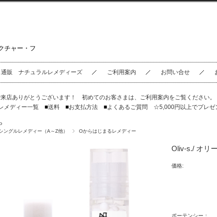
クチャー・フ
ス通販 ナチュラルレメディーズ
ご利用案内
お問い合せ
ご来店ありがとうございます！ 初めてのお客さまは、
ご利用案内
をご覧ください
レメディー一覧
■
送料
■
お支払方法
■
よくあるご質問
☆5,000円以上でプレゼ
P
シングルレメディー（A～Z他）
Oからはじまるレメディー
Oliv-s./ 
価格:
ポーテンシー：