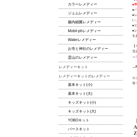
カラーレメディー
●
●
ジェムレメディー
●
い
腸内細菌レメディー
●
●
Mobil-phレメディー
を
Waterレメディー
【
お寺と神社のレメディー
当
→
霊山のレメディー
→
レメディーキット
レメディーキットのレメディー
※
等
基本キット(小)
基本キット(大)
キッズキット(小)
キッズキット(大)
YOBOキット
A
バースキット
Z