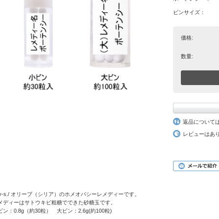
ビンサイズ：
価格:
数量:
返品について
レビューはあ
liv-s./ オリーブ（シリア）のホメオパシーレメディーです。
メディーはサトウキビ粗糖でできた砂糖玉です。
ビン：0.8g（約30粒） 大ビン：2.6g(約100粒)