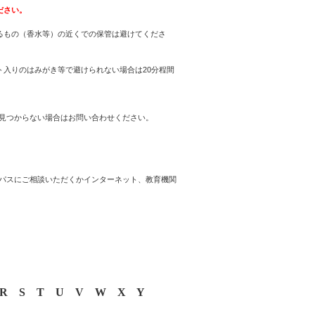
ださい。
るもの（香水等）の近くでの保管は避けてくださ
入りのはみがき等で避けられない場合は20分程間
見つからない場合はお問い合わせください。
パスにご相談いただくかインターネット、教育機関
R
S
T
U
V
W
X
Y