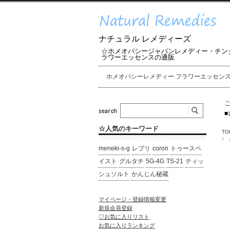
ナチュラル レメディーズ
☆ホメオパシージャパンレメディー・チン
ラワーエッセンスの通販
ホメオパシーレメディー フラワーエッセン
■
☆人気のキーワード
TO
meneki-s-g
レプリ
coron
トゥースペ
イスト
グルタチ
5G-4G
TS-21
ティッ
シュソルト
かんじん秘蔵
マイページ・登録情報変更
新規会員登録
♡お気に入りリスト
お気に入りランキング