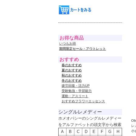
お得な商品
いつもお得
期間限定セール・アウトレット
おすすめ
春のおすすめ
夏のおすすめ
秋のおすすめ
冬のおすすめ
疲労回復・活力UP
受験勉強・学習能力
運動・アスリート
おすすめフラワーエッセンス
シングルレメディー
ホメオパシーのシングルレメディー
O
をアルファベットの頭文字から検索
レ
小
A
B
C
D
E
F
G
H