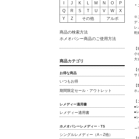
I
J
K
L
M
N
O
P
＊
Q
R
S
T
U
V
W
X
※
Y
Z
その他
アルポ
デ
レ
商品の検索方法
乾
ホメオパシー商品のご使用方法
【
小
大
商品カテゴリ
【
お得な商品
サ
いつもお得
【
期間限定セール・アウトレット
ホ
【
レメディー適用書
●
●
レメディー適用書
●
＊
ホメオパシーレメディー・TS
→
シングルレメディー（A～Z他）
【