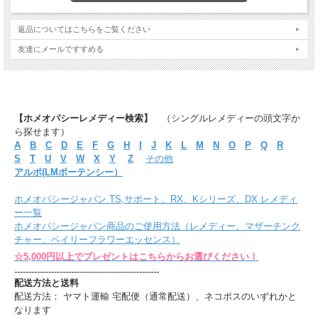
返品についてはこちらをご覧ください
友達にメールですすめる
【ホメオパシーレメディー検索】
（シングルレメディーの頭文字か
ら探せます）
A
B
C
D
E
F
G
H
I
J
K
L
M
N
O
P
Q
R
S
T
U
V
W
X
Y
Z
その他
アルポ(LMポーテンシー）
ホメオパシージャパン TS,サポート、RX、Kシリーズ、DX レメディ
ー一覧
ホメオパシージャパン商品のご使用方法（レメディー、マザーチンク
チャー、ベイリーフラワーエッセンス）
☆5,000円以上でプレゼントはこちらからお選びください！
---------------------------------------------------
配送方法と送料
配送方法： ヤマト運輸 宅配便（通常配送）、ネコポスのいずれかと
なります