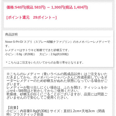
価格:
540円
(税込 583円)
～
1,300円
(税込 1,404円)
[ポイント還元 29ポイント～]
商品説明
Nose-S-Pri-D/ スプリ（スプレー/硝酸ナファゾリン）のホメオパシーレメディーで
す。
レメディーはサトウキビ粗糖でできた砂糖玉です。
小ビン：0.8g（約30粒） 大ビン：2.6g(約100粒)
＊こちらはご注文をいただいてからのお取り寄せとなります。
※こちらのレメディー（青いラベルの既成品以外）はご注文をいた
だきましてから、ホメオパシージャパンさんに作成依頼しているオ
ーダーレメディーのため砂糖玉がぬれた状態になっている場合がご
ざいます。
レメディーが取り出しにくい場合は、ふたを開け、ティッシュをか
ぶせ4～5時間ほど乾かしてからご使用ください。
乾燥後、砂糖玉が白くにごることがございますが、品質には問題ご
ざいませんので安心してご使用ください。
【容量】
小ビン：内容量0.8g(約30粒) サイズ：直径1.2cm×天地3cm（閉函
時）プラスティック容器