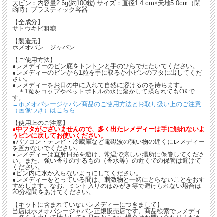
大ビン：内容量2.6g(約100粒) サイズ：直径1.4 cm×天地5.0cm（閉
函時）プラスティック容器
【全成分】
サトウキビ粗糖
【製造元】
ホメオパシージャパン
【ご使用方法】
●レメディーのビン底をトントンと手のひらでたたいてください。
●レメディーのビンから1粒を手に取るか小ビンのフタに出してくだ
さい。
●レメディーをお口の中に入れて自然に溶けるのを待ちます。
＊1粒をコップやペットボトルの水に溶かして摂られてもOKで
す。
→ホメオパシージャパン商品のご使用方法とお取り扱い上のご注意
（画像つき）はこちら
【使用上のご注意】
●中フタがございませんので、多く出たレメディーは手に触れないよ
うビンに戻してお使いください。
●パソコン・テレビ・冷蔵庫など電磁波の強い物の近くにレメディー
を置かないでください。
●レメディーは直射日光を避け、常温で涼しい場所に保管してくださ
い。また、強い香りのするもの（香水等）の近くでの保管は避けて
ください。
●ビン内に水が入らないようにしてください。
●レメディーをとっている間は、刺激物と一緒にとらないことをおす
すめします。なお、ミント入りのはみがき等で避けられない場合は
20分程間をあけてください。
【キットに含まれていないレメディーにつきまして】
当店はホメオパシージャパン正規販売店です。商品検索でレメディ