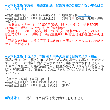
■ヤマト運輸 宅急便 ※通常配送（配送方法のご指定がない場合はこ
ちらになります）
●商品合計金額 10,800円未満(税込） ： 地域別送料
→こちら
●商品合計金額 10,800円以上(税込） ： 無料（
※
北海道・九州・沖縄
を除く）
※北海道・九州 は、10,800円(税込）以上のご注文で送料500円、
21,600円（税込）以上のご注文で送料無料、
沖縄は、10,800円(税込）以上のご注文で送料の650円引、21,600円
以上で1,380円引（沖縄は、商品重量約1.5Kg以上は送料別途かかりま
す）。
正式な送料は、ご注文完了後に改めて当店よりメールにてご連絡さ
せていただきます。
■ヤマト運輸 ネコポス（宅配便と同等のお届け日数でポスト投函）
商品のサイズが、厚さ2cm、A4サイズ以内の場合にお選びいただけま
す。（カートに対象外商品が含まれている場合は表示されません）
＊ネコポス配送が可能な商品でも、数量が多く入りきらない場合（小
ビン50個程度）は、宅便配にてお送りさせていただきますのでご了承
ください。
【ネコポス送料 （全国一律）】
●商品合計金額 10,800円未満（税込）：260円
●商品合計金額 10,800円以上（税込）：無料
■海外発送
※現在、海外発送は受け付けておりません。
---------------------------------------------------