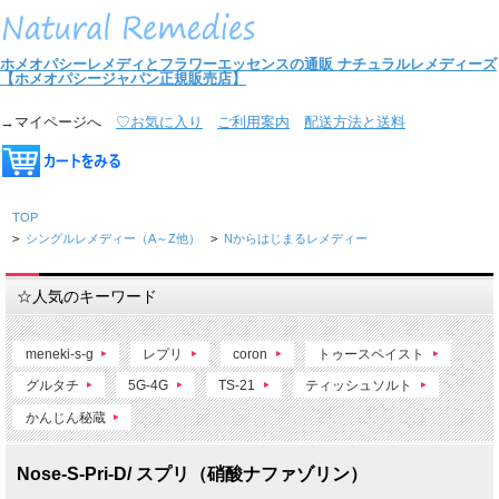
ホメオパシーレメディとフラワーエッセンスの通販
ナチュラルレメディーズ
【ホメオパシージャパン正規販売店】
→マイページへ
♡お気に入り
ご利用案内
配送方法と送料
TOP
>
シングルレメディー（A～Z他）
>
Nからはじまるレメディー
☆人気のキーワード
meneki-s-g
レプリ
coron
トゥースペイスト
グルタチ
5G-4G
TS-21
ティッシュソルト
かんじん秘蔵
Nose-S-Pri-D/ スプリ（硝酸ナファゾリン）