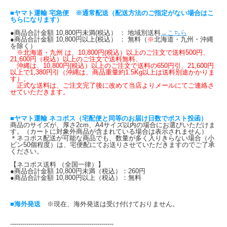
■ヤマト運輸 宅急便 ※通常配送（配送方法のご指定がない場合はこ
ちらになります）
●商品合計金額 10,800円未満(税込） ： 地域別送料
→こちら
●商品合計金額 10,800円以上(税込） ： 無料（
※
北海道・九州・沖縄
を除く）
※北海道・九州 は、10,800円(税込）以上のご注文で送料500円、
21,600円（税込）以上のご注文で送料無料、
沖縄は、10,800円(税込）以上のご注文で送料の650円引、21,600円
以上で1,380円引（沖縄は、商品重量約1.5Kg以上は送料別途かかりま
す）。
正式な送料は、ご注文完了後に改めて当店よりメールにてご連絡さ
せていただきます。
■ヤマト運輸 ネコポス（宅配便と同等のお届け日数でポスト投函）
商品のサイズが、厚さ2cm、A4サイズ以内の場合にお選びいただけま
す。（カートに対象外商品が含まれている場合は表示されません）
＊ネコポス配送が可能な商品でも、数量が多く入りきらない場合（小
ビン50個程度）は、宅便配にてお送りさせていただきますのでご了承
ください。
【ネコポス送料 （全国一律）】
●商品合計金額 10,800円未満（税込）：260円
●商品合計金額 10,800円以上（税込）：無料
■海外発送
※現在、海外発送は受け付けておりません。
---------------------------------------------------