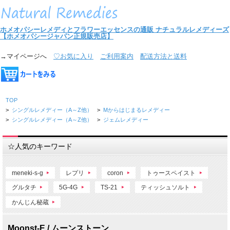
ホメオパシーレメディとフラワーエッセンスの通販
ナチュラルレメディーズ
【ホメオパシージャパン正規販売店】
→マイページへ
♡お気に入り
ご利用案内
配送方法と送料
TOP
>
シングルレメディー（A～Z他）
>
Mからはじまるレメディー
>
シングルレメディー（A～Z他）
>
ジェムレメディー
☆人気のキーワード
meneki-s-g
レプリ
coron
トゥースペイスト
グルタチ
5G-4G
TS-21
ティッシュソルト
かんじん秘蔵
Moonst-E./ ムーンストーン