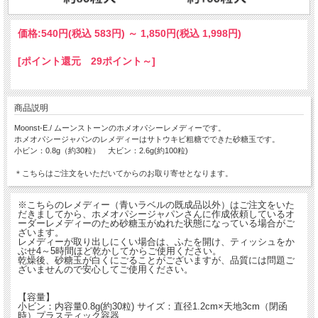
価格:
540円
(税込 583円)
～
1,850円
(税込 1,998円)
[ポイント還元 29ポイント～]
商品説明
Moonst-E./ ムーンストーンのホメオパシーレメディーです。
ホメオパシージャパンのレメディーはサトウキビ粗糖でできた砂糖玉です。
小ビン：0.8g（約30粒） 大ビン：2.6g(約100粒)
＊こちらはご注文をいただいてからのお取り寄せとなります。
※こちらのレメディー（青いラベルの既成品以外）はご注文をいた
だきましてから、ホメオパシージャパンさんに作成依頼しているオ
ーダーレメディーのため砂糖玉がぬれた状態になっている場合がご
ざいます。
レメディーが取り出しにくい場合は、ふたを開け、ティッシュをか
ぶせ4～5時間ほど乾かしてからご使用ください。
乾燥後、砂糖玉が白くにごることがございますが、品質には問題ご
ざいませんので安心してご使用ください。
【容量】
小ビン：内容量0.8g(約30粒) サイズ：直径1.2cm×天地3cm（閉函
時）プラスティック容器