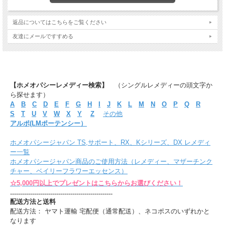
返品についてはこちらをご覧ください
友達にメールですすめる
【ホメオパシーレメディー検索】
（シングルレメディーの頭文字か
ら探せます）
A
B
C
D
E
F
G
H
I
J
K
L
M
N
O
P
Q
R
S
T
U
V
W
X
Y
Z
その他
アルポ(LMポーテンシー）
ホメオパシージャパン TS,サポート、RX、Kシリーズ、DX レメディ
ー一覧
ホメオパシージャパン商品のご使用方法（レメディー、マザーチンク
チャー、ベイリーフラワーエッセンス）
☆5,000円以上でプレゼントはこちらからお選びください！
---------------------------------------------------
配送方法と送料
配送方法： ヤマト運輸 宅配便（通常配送）、ネコポスのいずれかと
なります