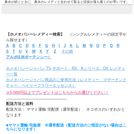
鼻水が続くときに、鼻水のレメディと合わせて取ると症状が落ち着くのが早いです。
【ホメオパシーレメディー検索】
（シングルレメディーの頭文字か
ら探せます）
A
B
C
D
E
F
G
H
I
J
K
L
M
N
O
P
Q
R
S
T
U
V
W
X
Y
Z
その他
アルポ(LMポーテンシー）
ホメオパシージャパン TS,サポート、RX、Kシリーズ、DX レメディ
ー一覧
ホメオパシージャパン商品のご使用方法（レメディー、マザーチンク
チャー、ベイリーフラワーエッセンス）
☆5,000円以上でプレゼントはこちらからお選びください！
---------------------------------------------------
配送方法と送料
配送方法： ヤマト運輸 宅配便（通常配送）、ネコポスのいずれかと
なります
■ヤマト運輸 宅急便 ※通常配送（配送方法のご指定がない場合はこ
ちらになります）