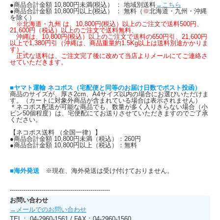
●商品合計金額 10,800円未満(税込） ： 地域別送料
→こちら
●商品合計金額 10,800円以上(税込） ： 無料（
※
北海道・九州・沖縄
を除く）
※北海道・九州 は、10,800円(税込）以上のご注文で送料500円、
21,600円（税込）以上のご注文で送料無料、
沖縄は、10,800円(税込）以上のご注文で送料の650円引、21,600円
以上で1,380円引（沖縄は、商品重量約1.5Kg以上は送料別途かかりま
す）。
正式な送料は、ご注文完了後に改めて当店よりメールにてご連絡さ
せていただきます。
■ヤマト運輸 ネコポス（宅配便と同等のお届け日数でポスト投函）
商品のサイズが、厚さ2cm、A4サイズ以内の場合にお選びいただけま
す。（カートに対象外商品が含まれている場合は表示されません）
＊ネコポス配送が可能な商品でも、数量が多く入りきらない場合（小
ビン50個程度）は、宅便配にてお送りさせていただきますのでご了承
ください。
【ネコポス送料 （全国一律）】
●商品合計金額 10,800円未満（税込）：260円
●商品合計金額 10,800円以上（税込）：無料
■海外発送
※現在、海外発送は受け付けておりません。
---------------------------------------------------
お問い合わせ
→メールでのお問い合わせ
TEL： 04-2960-1561 / FAX：04-2960-1560