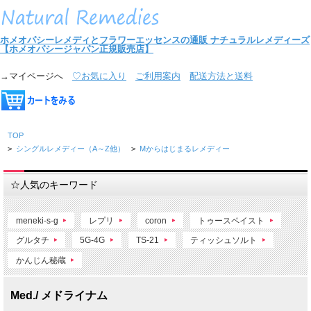
ホメオパシーレメディとフラワーエッセンスの通販
ナチュラルレメディーズ
【ホメオパシージャパン正規販売店】
→マイページへ
♡お気に入り
ご利用案内
配送方法と送料
TOP
>
シングルレメディー（A～Z他）
>
Mからはじまるレメディー
☆人気のキーワード
meneki-s-g
レプリ
coron
トゥースペイスト
グルタチ
5G-4G
TS-21
ティッシュソルト
かんじん秘蔵
Med./ メドライナム