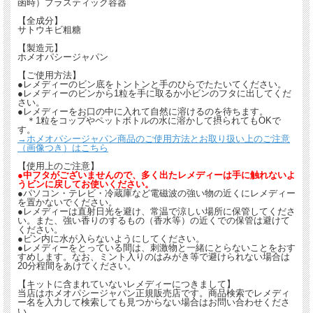
函時）プラスティック容器
【全成分】
サトウキビ粗糖
【製造元】
ホメオパシージャパン
【ご使用方法】
●レメディーのビン底をトントンと手のひらでたたいてください。
●レメディーのビンから1粒を手に取るか小ビンのフタに出してくだ
さい。
●レメディーをお口の中に入れて自然に溶けるのを待ちます。
＊1粒をコップやペットボトルの水に溶かして摂られてもOKで
す。
→ホメオパシージャパン商品のご使用方法とお取り扱い上のご注意
（画像つき）はこちら
【使用上のご注意】
●中フタがございませんので、多く出たレメディーは手に触れないよ
うビンに戻してお使いください。
●パソコン・テレビ・冷蔵庫など電磁波の強い物の近くにレメディー
を置かないでください。
●レメディーは直射日光を避け、常温で涼しい場所に保管してくださ
い。また、強い香りのするもの（香水等）の近くでの保管は避けて
ください。
●ビン内に水が入らないようにしてください。
●レメディーをとっている間は、刺激物と一緒にとらないことをおす
すめします。なお、ミント入りのはみがき等で避けられない場合は
20分程間をあけてください。
【キットに含まれていないレメディーにつきまして】
当店はホメオパシージャパン正規販売店です。商品検索でレメディ
ー名を入力して検索しても見つからない場合はお問い合わせくださ
い。