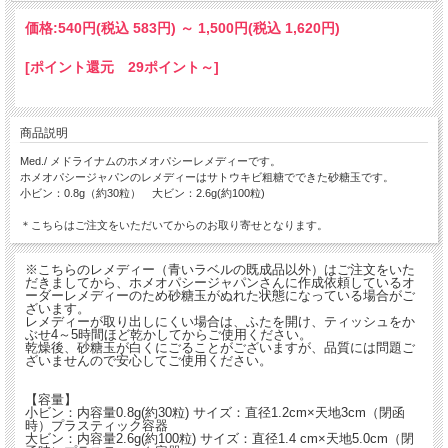
価格:
540円
(税込 583円)
～
1,500円
(税込 1,620円)
[ポイント還元 29ポイント～]
商品説明
Med./ メドライナムのホメオパシーレメディーです。
ホメオパシージャパンのレメディーはサトウキビ粗糖でできた砂糖玉です。
小ビン：0.8g（約30粒） 大ビン：2.6g(約100粒)
＊こちらはご注文をいただいてからのお取り寄せとなります。
※こちらのレメディー（青いラベルの既成品以外）はご注文をいた
だきましてから、ホメオパシージャパンさんに作成依頼しているオ
ーダーレメディーのため砂糖玉がぬれた状態になっている場合がご
ざいます。
レメディーが取り出しにくい場合は、ふたを開け、ティッシュをか
ぶせ4～5時間ほど乾かしてからご使用ください。
乾燥後、砂糖玉が白くにごることがございますが、品質には問題ご
ざいませんので安心してご使用ください。
【容量】
小ビン：内容量0.8g(約30粒) サイズ：直径1.2cm×天地3cm（閉函
時）プラスティック容器
大ビン：内容量2.6g(約100粒) サイズ：直径1.4 cm×天地5.0cm（閉