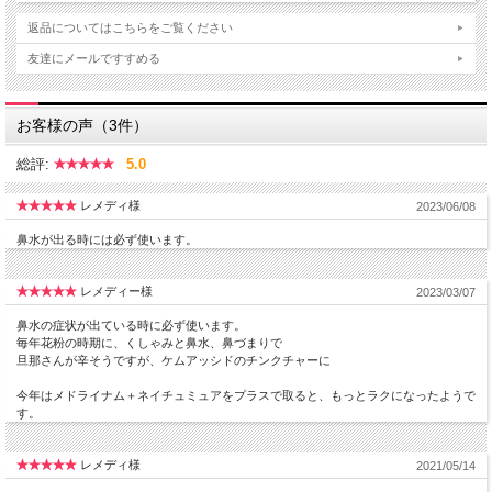
返品についてはこちらをご覧ください
友達にメールですすめる
お客様の声（3件）
総評:
5.0
レメディ様
2023/06/08
鼻水が出る時には必ず使います。
レメディー様
2023/03/07
鼻水の症状が出ている時に必ず使います。
毎年花粉の時期に、くしゃみと鼻水、鼻づまりで
旦那さんが辛そうですが、ケムアッシドのチンクチャーに
今年はメドライナム＋ネイチュミュアをプラスで取ると、もっとラクになったようで
す。
レメディ様
2021/05/14