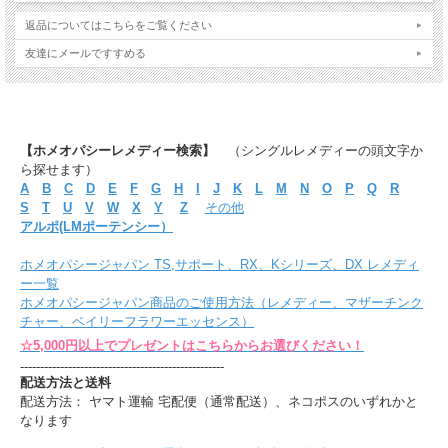
返品についてはこちらをご覧ください
友達にメールですすめる
【ホメオパシーレメディー検索】
（シングルレメディーの頭文字か
ら探せます）
A
B
C
D
E
F
G
H
I
J
K
L
M
N
O
P
Q
R
S
T
U
V
W
X
Y
Z
その他
アルポ(LMポーテンシー）
ホメオパシージャパン TS,サポート、RX、Kシリーズ、DX レメディ
ー一覧
ホメオパシージャパン商品のご使用方法（レメディー、マザーチンク
チャー、ベイリーフラワーエッセンス）
☆5,000円以上でプレゼントはこちらからお選びください！
---------------------------------------------------
配送方法と送料
配送方法： ヤマト運輸 宅配便（通常配送）、ネコポスのいずれかと
なります