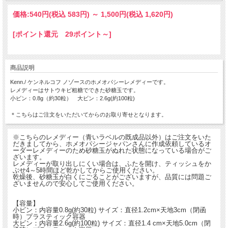
価格:
540円
(税込 583円)
～
1,500円
(税込 1,620円)
[ポイント還元 29ポイント～]
商品説明
Kenn./ ケンネルコフ ノゾースのホメオパシーレメディーです。
レメディーはサトウキビ粗糖でできた砂糖玉です。
小ビン：0.8g（約30粒） 大ビン：2.6g(約100粒)
＊こちらはご注文をいただいてからのお取り寄せとなります。
※こちらのレメディー（青いラベルの既成品以外）はご注文をいた
だきましてから、ホメオパシージャパンさんに作成依頼しているオ
ーダーレメディーのため砂糖玉がぬれた状態になっている場合がご
ざいます。
レメディーが取り出しにくい場合は、ふたを開け、ティッシュをか
ぶせ4～5時間ほど乾かしてからご使用ください。
乾燥後、砂糖玉が白くにごることがございますが、品質には問題ご
ざいませんので安心してご使用ください。
【容量】
小ビン：内容量0.8g(約30粒) サイズ：直径1.2cm×天地3cm（閉函
時）プラスティック容器
大ビン：内容量2.6g(約100粒) サイズ：直径1.4 cm×天地5.0cm（閉