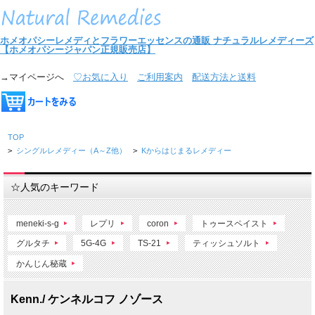
ホメオパシーレメディとフラワーエッセンスの通販
ナチュラルレメディーズ
【ホメオパシージャパン正規販売店】
→マイページへ
♡お気に入り
ご利用案内
配送方法と送料
TOP
>
シングルレメディー（A～Z他）
>
Kからはじまるレメディー
☆人気のキーワード
meneki-s-g
レプリ
coron
トゥースペイスト
グルタチ
5G-4G
TS-21
ティッシュソルト
かんじん秘蔵
Kenn./ ケンネルコフ ノゾース