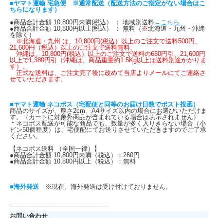
■ヤマト運輸 宅急便 ※通常配送（配送方法のご指定がない場合はこ
ちらになります）
●商品合計金額 10,800円未満(税込） ： 地域別送料
→こちら
●商品合計金額 10,800円以上(税込） ： 無料（
※
北海道・九州・沖縄
を除く）
※北海道・九州 は、10,800円(税込）以上のご注文で送料500円、
21,600円（税込）以上のご注文で送料無料、
沖縄は、10,800円(税込）以上のご注文で送料の650円引、21,600円
以上で1,380円引（沖縄は、商品重量約1.5Kg以上は送料別途かかりま
す）。
正式な送料は、ご注文完了後に改めて当店よりメールにてご連絡さ
せていただきます。
■ヤマト運輸 ネコポス（宅配便と同等のお届け日数でポスト投函）
商品のサイズが、厚さ2cm、A4サイズ以内の場合にお選びいただけま
す。（カートに対象外商品が含まれている場合は表示されません）
＊ネコポス配送が可能な商品でも、数量が多く入りきらない場合（小
ビン50個程度）は、宅便配にてお送りさせていただきますのでご了承
ください。
【ネコポス送料 （全国一律）】
●商品合計金額 10,800円未満（税込）：260円
●商品合計金額 10,800円以上（税込）：無料
■海外発送
※現在、海外発送は受け付けておりません。
---------------------------------------------------
お問い合わせ