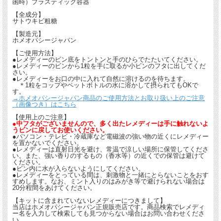
函時）プラスティック容器
【全成分】
サトウキビ粗糖
【製造元】
ホメオパシージャパン
【ご使用方法】
●レメディーのビン底をトントンと手のひらでたたいてください。
●レメディーのビンから1粒を手に取るか小ビンのフタに出してくだ
さい。
●レメディーをお口の中に入れて自然に溶けるのを待ちます。
＊1粒をコップやペットボトルの水に溶かして摂られてもOKで
す。
→ホメオパシージャパン商品のご使用方法とお取り扱い上のご注意
（画像つき）はこちら
【使用上のご注意】
●中フタがございませんので、多く出たレメディーは手に触れないよ
うビンに戻してお使いください。
●パソコン・テレビ・冷蔵庫など電磁波の強い物の近くにレメディー
を置かないでください。
●レメディーは直射日光を避け、常温で涼しい場所に保管してくださ
い。また、強い香りのするもの（香水等）の近くでの保管は避けて
ください。
●ビン内に水が入らないようにしてください。
●レメディーをとっている間は、刺激物と一緒にとらないことをおす
すめします。なお、ミント入りのはみがき等で避けられない場合は
20分程間をあけてください。
【キットに含まれていないレメディーにつきまして】
当店はホメオパシージャパン正規販売店です。商品検索でレメディ
ー名を入力して検索しても見つからない場合はお問い合わせくださ
い。