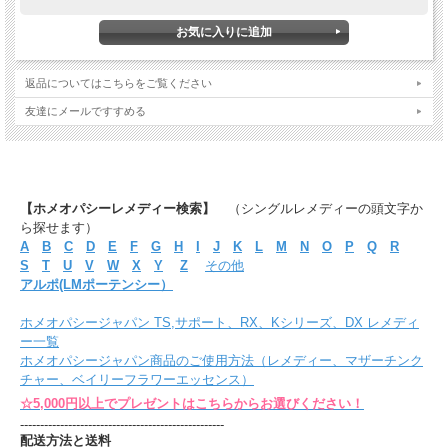
返品についてはこちらをご覧ください
友達にメールですすめる
【ホメオパシーレメディー検索】
（シングルレメディーの頭文字か
ら探せます）
A
B
C
D
E
F
G
H
I
J
K
L
M
N
O
P
Q
R
S
T
U
V
W
X
Y
Z
その他
アルポ(LMポーテンシー）
ホメオパシージャパン TS,サポート、RX、Kシリーズ、DX レメディ
ー一覧
ホメオパシージャパン商品のご使用方法（レメディー、マザーチンク
チャー、ベイリーフラワーエッセンス）
☆5,000円以上でプレゼントはこちらからお選びください！
---------------------------------------------------
配送方法と送料