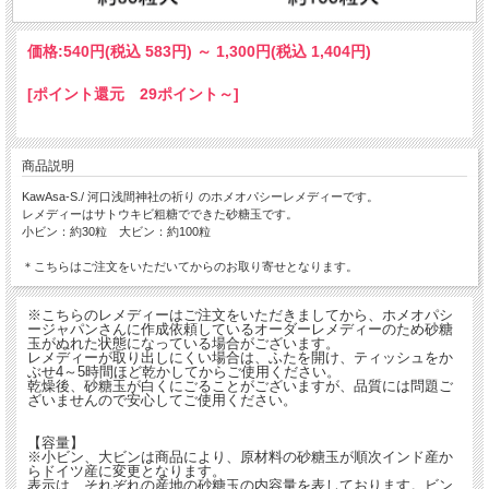
価格:
540円
(税込 583円)
～
1,300円
(税込 1,404円)
[ポイント還元 29ポイント～]
商品説明
KawAsa-S./ 河口浅間神社の祈り のホメオパシーレメディーです。
レメディーはサトウキビ粗糖でできた砂糖玉です。
小ビン：約30粒 大ビン：約100粒
＊こちらはご注文をいただいてからのお取り寄せとなります。
※こちらのレメディーはご注文をいただきましてから、ホメオパシ
ージャパンさんに作成依頼しているオーダーレメディーのため砂糖
玉がぬれた状態になっている場合がございます。
レメディーが取り出しにくい場合は、ふたを開け、ティッシュをか
ぶせ4～5時間ほど乾かしてからご使用ください。
乾燥後、砂糖玉が白くにごることがございますが、品質には問題ご
ざいませんので安心してご使用ください。
【容量】
※小ビン、大ビンは商品により、原材料の砂糖玉が順次インド産か
らドイツ産に変更となります。
表示は、それぞれの産地の砂糖玉の内容量を表しております。ビン