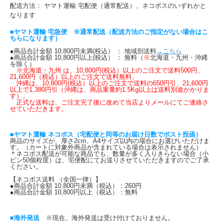
配送方法： ヤマト運輸 宅配便（通常配送）、ネコポスのいずれかと
なります
■ヤマト運輸 宅急便 ※通常配送（配送方法のご指定がない場合はこ
ちらになります）
●商品合計金額 10,800円未満(税込） ： 地域別送料
→こちら
●商品合計金額 10,800円以上(税込） ： 無料（
※
北海道・九州・沖縄
を除く）
※北海道・九州 は、10,800円(税込）以上のご注文で送料500円、
21,600円（税込）以上のご注文で送料無料、
沖縄は、10,800円(税込）以上のご注文で送料の650円引、21,600円
以上で1,380円引（沖縄は、商品重量約1.5Kg以上は送料別途かかりま
す）。
正式な送料は、ご注文完了後に改めて当店よりメールにてご連絡さ
せていただきます。
■ヤマト運輸 ネコポス（宅配便と同等のお届け日数でポスト投函）
商品のサイズが、厚さ2cm、A4サイズ以内の場合にお選びいただけま
す。（カートに対象外商品が含まれている場合は表示されません）
＊ネコポス配送が可能な商品でも、数量が多く入りきらない場合（小
ビン50個程度）は、宅便配にてお送りさせていただきますのでご了承
ください。
【ネコポス送料 （全国一律）】
●商品合計金額 10,800円未満（税込）：260円
●商品合計金額 10,800円以上（税込）：無料
■海外発送
※現在、海外発送は受け付けておりません。