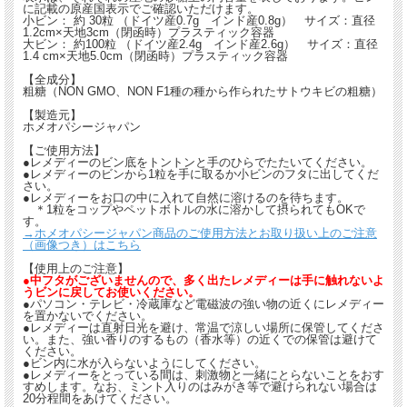
に記載の原産国表示でご確認いただけます。
小ビン： 約 30粒 （ドイツ産0.7g インド産0.8g） サイズ：直径
1.2cm×天地3cm（閉函時）プラスティック容器
大ビン： 約100粒 （ドイツ産2.4g インド産2.6g） サイズ：直径
1.4 cm×天地5.0cm（閉函時）プラスティック容器
【全成分】
粗糖（NON GMO、NON F1種の種から作られたサトウキビの粗糖）
【製造元】
ホメオパシージャパン
【ご使用方法】
●レメディーのビン底をトントンと手のひらでたたいてください。
●レメディーのビンから1粒を手に取るか小ビンのフタに出してくだ
さい。
●レメディーをお口の中に入れて自然に溶けるのを待ちます。
＊1粒をコップやペットボトルの水に溶かして摂られてもOKで
す。
→ホメオパシージャパン商品のご使用方法とお取り扱い上のご注意
（画像つき）はこちら
【使用上のご注意】
●中フタがございませんので、多く出たレメディーは手に触れないよ
うビンに戻してお使いください。
●パソコン・テレビ・冷蔵庫など電磁波の強い物の近くにレメディー
を置かないでください。
●レメディーは直射日光を避け、常温で涼しい場所に保管してくださ
い。また、強い香りのするもの（香水等）の近くでの保管は避けて
ください。
●ビン内に水が入らないようにしてください。
●レメディーをとっている間は、刺激物と一緒にとらないことをおす
すめします。なお、ミント入りのはみがき等で避けられない場合は
20分程間をあけてください。