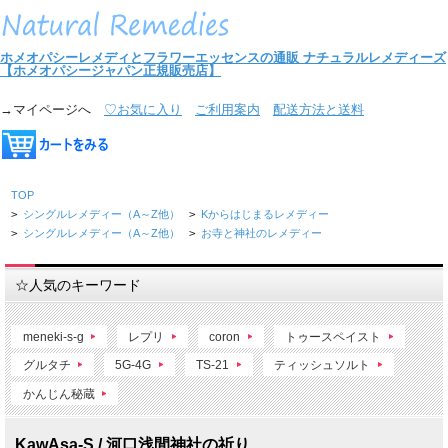
ホメオパシーレメディとフラワーエッセンスの通販
ナチュラルレメディーズ
【ホメオパシージャパン正規販売店】
→マイページへ
♡お気に入り
ご利用案内
配送方法と送料
TOP
>
シングルレメディー（A～Z他）
>
Kからはじまるレメディー
>
シングルレメディー（A～Z他）
>
お寺と神社のレメディー
☆人気のキーワード
meneki-s-g
レプリ
coron
トゥースペイスト
グルタチ
5G-4G
TS-21
ティッシュソルト
かんじん秘蔵
KawAsa-S./ 河口浅間神社の祈り