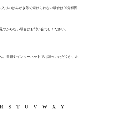
入りのはみがき等で避けられない場合は20分程間
見つからない場合はお問い合わせください。
ん。書籍やインターネットでお調べいただくか、ホ
R
S
T
U
V
W
X
Y