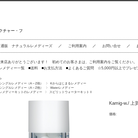
クチャー・フ
ス通販 ナチュラルレメディーズ
ご利用案内
お問い合せ
ご来店ありがとうございます！ 初めてのお客さまは、
ご利用案内
をご覧ください
レメディー一覧
■
送料
■
お支払方法
■
よくあるご質問
☆5,000円以上でプレゼ
P
シングルレメディー（A～Z他）
Kからはじまるレメディー
シングルレメディー（A～Z他）
Waterレメディー
レメディーキットのレメディー
スピリットウォーターキットⅡ
Kamig-w.
価格: