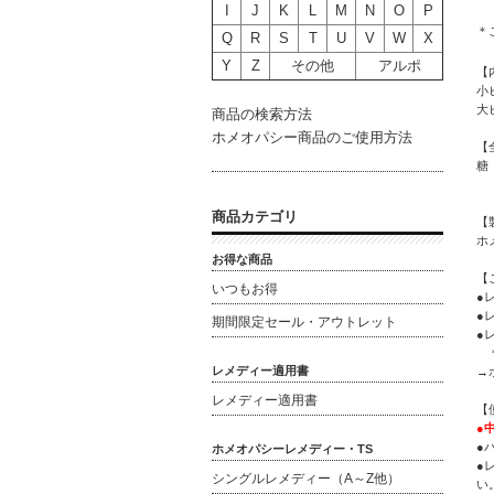
I
J
K
L
M
N
O
P
＊
Q
R
S
T
U
V
W
X
Y
Z
その他
アルポ
【
小
大
商品の検索方法
ホメオパシー商品のご使用方法
【
糖
商品カテゴリ
【
ホ
お得な商品
【
いつもお得
●
●
期間限定セール・アウトレット
●
＊
レメディー適用書
→
レメディー適用書
【
●
●
ホメオパシーレメディー・TS
●
シングルレメディー（A～Z他）
い