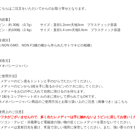
こちらはご注文をいただいてからのお取り寄せとなります。
内容量】
ビン：約 30粒 （0.7g） サイズ：直径1.2cm×天地3cm プラスティック容器
ビン：約100粒（2.4g） サイズ：直径1.4 cm×天地5.0cm プラスティック容器
全成分】
（NON GMO、NON F1種の種から作られたサトウキビの粗糖）
製造元】
メオパシージャパン
ご使用方法】
レメディーのビン底をトントンと手のひらでたたいてください。
レメディーのビンから1粒を手に取るか小ビンのフタに出してください。
レメディーをお口の中に入れて自然に溶けるのを待ちます。
1粒をコップやペットボトルの水に溶かして摂られてもOKです。
ホメオパシージャパン商品のご使用方法とお取り扱い上のご注意（画像つき）はこちら
使用上のご注意】
中フタがございませんので、多く出たレメディーは手に触れないようビンに戻してお使いく
パソコン・テレビ・冷蔵庫など電磁波の強い物の近くにレメディーを置かないでください。
レメディーは直射日光を避け、常温で涼しい場所に保管してください。また、強い香りのす
。