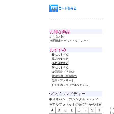
お得な商品
いつもお得
期間限定セール・アウトレット
おすすめ
春のおすすめ
夏のおすすめ
秋のおすすめ
冬のおすすめ
疲労回復・活力UP
受験勉強・学習能力
運動・アスリート
おすすめフラワーエッセンス
シングルレメディー
ホメオパシーのシングルレメディー
をアルファベットの頭文字から検索
K
A
B
C
D
E
F
G
H
レ