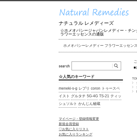
ナチュラル レメディーズ
☆ホメオパシージャパンレメディー・チン
ラワーエッセンスの通販
ホメオパシーレメディー フラワーエッセン
■
☆人気のキーワード
TO
meneki-s-g
レプリ
coron
トゥースペ
イスト
グルタチ
5G-4G
TS-21
ティッ
シュソルト
かんじん秘蔵
マイページ・登録情報変更
新規会員登録
♡お気に入りリスト
お気に入りランキング