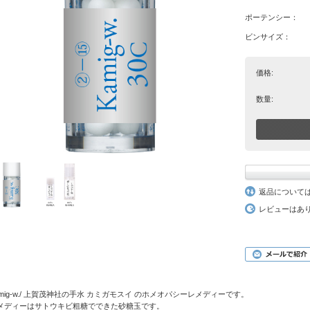
ポーテンシー：
ビンサイズ：
価格:
数量:
返品について
レビューはあ
amig-w./ 上賀茂神社の手水 カミガモスイ のホメオパシーレメディーです。
メディーはサトウキビ粗糖でできた砂糖玉です。