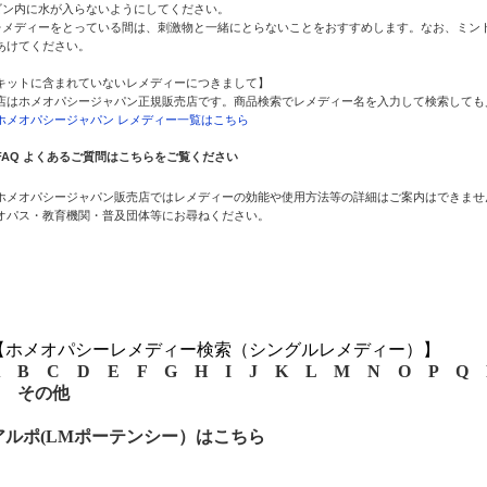
ビン内に水が入らないようにしてください。
レメディーをとっている間は、刺激物と一緒にとらないことをおすすめします。なお、ミント
あけてください。
キットに含まれていないレメディーにつきまして】
店はホメオパシージャパン正規販売店です。商品検索でレメディー名を入力して検索しても
ホメオパシージャパン レメディー一覧はこちら
FAQ よくあるご質問はこちらをご覧ください
ホメオパシージャパン販売店ではレメディーの効能や使用方法等の詳細はご案内はできませ
オパス・教育機関・普及団体等にお尋ねください。
【ホメオパシーレメディー検索（シングルレメディー）】
B
C
D
E
F
G
H
I
J
K
L
M
N
O
P
Q
その他
アルポ(LMポーテンシー）はこちら