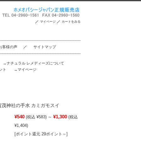
マイページ
カートをみる
お客様の声
サイトマップ
。
→ナチュラル レメディーズについて
ント
→マイページ
/ 上賀茂神社の手水 カミガモスイ
¥540
¥1,300
(税込 ¥583)
～
(税込
¥1,404)
[ポイント還元 29ポイント～]