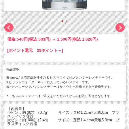
価格:
540円
(税込 583円)
～
1,500円
(税込 1,620円)
[ポイント還元 29ポイント～]
商品説明
Hinum-w./ 比沼麻奈為神社の水 ヒヌマスイ のホメオパシーレメディーです。
スピリットウォーターキットに入っているレメディーです。
ホメオパシージャパンのレメディーはサトウキビ粗糖でできた砂糖玉です。
＊こちらのレメディーはご注文をいただいてからのお取り寄せとなります。
【内容量】
小ビン：約 30粒 （0.7g） サイズ：直径1.2cm×天地3cm プラ
スティック容器
大ビン：約100粒（2.4g） サイズ：直径1.4 cm×天地5.0cm プ
ラスティック容器