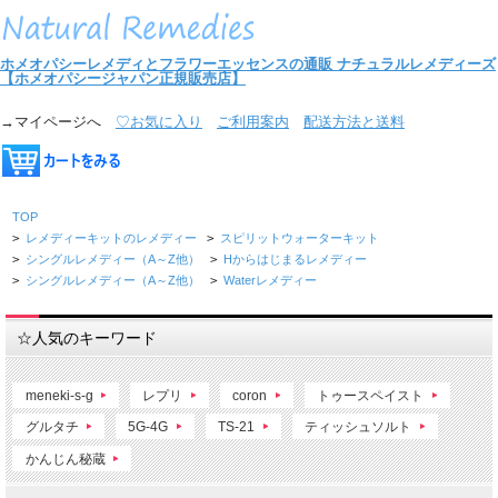
ホメオパシーレメディとフラワーエッセンスの通販
ナチュラルレメディーズ
【ホメオパシージャパン正規販売店】
→マイページへ
♡お気に入り
ご利用案内
配送方法と送料
TOP
>
レメディーキットのレメディー
>
スピリットウォーターキット
>
シングルレメディー（A～Z他）
>
Hからはじまるレメディー
>
シングルレメディー（A～Z他）
>
Waterレメディー
☆人気のキーワード
meneki-s-g
レプリ
coron
トゥースペイスト
グルタチ
5G-4G
TS-21
ティッシュソルト
かんじん秘蔵