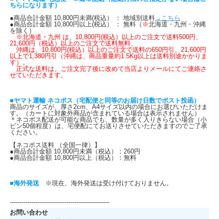
ちらになります）
●商品合計金額 10,800円未満(税込） ： 地域別送料
→こちら
●商品合計金額 10,800円以上(税込） ： 無料（
※
北海道・九州・沖縄
を除く）
※北海道・九州 は、10,800円(税込）以上のご注文で送料500円、
21,600円（税込）以上のご注文で送料無料、
沖縄は、10,800円(税込）以上のご注文で送料の650円引、21,600円
以上で1,380円引（沖縄は、商品重量約1.5Kg以上は送料別途かかりま
す）。
正式な送料は、ご注文完了後に改めて当店よりメールにてご連絡さ
せていただきます。
■ヤマト運輸 ネコポス（宅配便と同等のお届け日数でポスト投函）
商品のサイズが、厚さ2cm、A4サイズ以内の場合にお選びいただけま
す。（カートに対象外商品が含まれている場合は表示されません）
＊ネコポス配送が可能な商品でも、数量が多く入りきらない場合（小
ビン50個程度）は、宅便配にてお送りさせていただきますのでご了承
ください。
【ネコポス送料 （全国一律）】
●商品合計金額 10,800円未満（税込）：260円
●商品合計金額 10,800円以上（税込）：無料
■海外発送
※現在、海外発送は受け付けておりません。
---------------------------------------------------
お問い合わせ