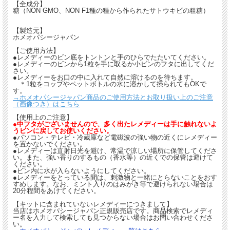
【全成分】
糖（NON GMO、NON F1種の種から作られたサトウキビの粗糖）
【製造元】
ホメオパシージャパン
【ご使用方法】
●レメディーのビン底をトントンと手のひらでたたいてください。
●レメディーのビンから1粒を手に取るか小ビンのフタに出してくだ
さい。
●レメディーをお口の中に入れて自然に溶けるのを待ちます。
＊1粒をコップやペットボトルの水に溶かして摂られてもOKで
す。
→ホメオパシージャパン商品のご使用方法とお取り扱い上のご注意
（画像つき）はこちら
【使用上のご注意】
●中フタがございませんので、多く出たレメディーは手に触れないよ
うビンに戻してお使いください。
●パソコン・テレビ・冷蔵庫など電磁波の強い物の近くにレメディー
を置かないでください。
●レメディーは直射日光を避け、常温で涼しい場所に保管してくださ
い。また、強い香りのするもの（香水等）の近くでの保管は避けて
ください。
●ビン内に水が入らないようにしてください。
●レメディーをとっている間は、刺激物と一緒にとらないことをおす
すめします。なお、ミント入りのはみがき等で避けられない場合は
20分程間をあけてください。
【キットに含まれていないレメディーにつきまして】
当店はホメオパシージャパン正規販売店です。商品検索でレメディ
ー名を入力して検索しても見つからない場合はお問い合わせくださ
い。