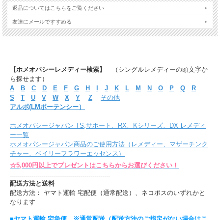
返品についてはこちらをご覧ください
友達にメールですすめる
【ホメオパシーレメディー検索】
（シングルレメディーの頭文字か
ら探せます）
A
B
C
D
E
F
G
H
I
J
K
L
M
N
O
P
Q
R
S
T
U
V
W
X
Y
Z
その他
アルポ(LMポーテンシー）
ホメオパシージャパン TS,サポート、RX、Kシリーズ、DX レメディ
ー一覧
ホメオパシージャパン商品のご使用方法（レメディー、マザーチンク
チャー、ベイリーフラワーエッセンス）
☆5,000円以上でプレゼントはこちらからお選びください！
---------------------------------------------------
配送方法と送料
配送方法： ヤマト運輸 宅配便（通常配送）、ネコポスのいずれかと
なります
■ヤマト運輸 宅急便 ※通常配送（配送方法のご指定がない場合はこ