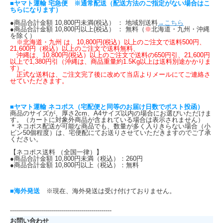
■ヤマト運輸 宅急便 ※通常配送（配送方法のご指定がない場合はこ
ちらになります）
●商品合計金額 10,800円未満(税込） ： 地域別送料
→こちら
●商品合計金額 10,800円以上(税込） ： 無料（
※
北海道・九州・沖縄
を除く）
※北海道・九州 は、10,800円(税込）以上のご注文で送料500円、
21,600円（税込）以上のご注文で送料無料、
沖縄は、10,800円(税込）以上のご注文で送料の650円引、21,600円
以上で1,380円引（沖縄は、商品重量約1.5Kg以上は送料別途かかりま
す）。
正式な送料は、ご注文完了後に改めて当店よりメールにてご連絡さ
せていただきます。
■ヤマト運輸 ネコポス（宅配便と同等のお届け日数でポスト投函）
商品のサイズが、厚さ2cm、A4サイズ以内の場合にお選びいただけま
す。（カートに対象外商品が含まれている場合は表示されません）
＊ネコポス配送が可能な商品でも、数量が多く入りきらない場合（小
ビン50個程度）は、宅便配にてお送りさせていただきますのでご了承
ください。
【ネコポス送料 （全国一律）】
●商品合計金額 10,800円未満（税込）：260円
●商品合計金額 10,800円以上（税込）：無料
■海外発送
※現在、海外発送は受け付けておりません。
---------------------------------------------------
お問い合わせ