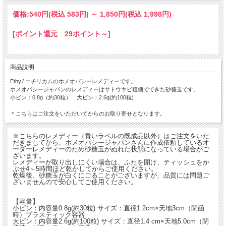
価格:
540円
(税込 583円)
～
1,850円
(税込 1,998円)
[ポイント還元 29ポイント～]
商品説明
Ethy./ エチリカムのホメオパシーレメディーです。
ホメオパシージャパンのレメディーはサトウキビ粗糖でできた砂糖玉です。
小ビン：0.8g（約30粒） 大ビン：2.6g(約100粒)
＊こちらはご注文をいただいてからのお取り寄せとなります。
※こちらのレメディー（青いラベルの既成品以外）はご注文をいた
だきましてから、ホメオパシージャパンさんに作成依頼しているオ
ーダーレメディーのため砂糖玉がぬれた状態になっている場合がご
ざいます。
レメディーが取り出しにくい場合は、ふたを開け、ティッシュをか
ぶせ4～5時間ほど乾かしてからご使用ください。
乾燥後、砂糖玉が白くにごることがございますが、品質には問題ご
ざいませんので安心してご使用ください。
【容量】
小ビン：内容量0.8g(約30粒) サイズ：直径1.2cm×天地3cm（閉函
時）プラスティック容器
大ビン：内容量2.6g(約100粒) サイズ：直径1.4 cm×天地5.0cm（閉