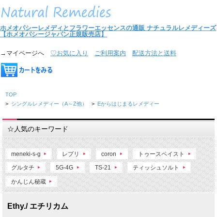
ホメオパシーレメディとフラワーエッセンスの通販
ナチュラルレメディーズ
【ホメオパシージャパン正規販売店】
→マイページへ
♡お気に入り
ご利用案内
配送方法と送料
TOP
>
シングルレメディー（A～Z他）
>
Eからはじまるレメディー
☆人気のキーワード
meneki-s-g
レプリ
coron
トゥースペイスト
グルタチ
5G-4G
TS-21
ティッシュソルト
かんじん秘蔵
Ethy./ エチリカム