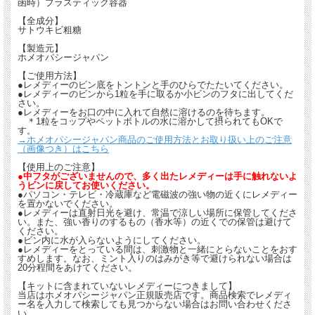
函時）プラスティック容器
【全成分】
サトウキビ粗糖
【製造元】
ホメオパシージャパン
【ご使用方法】
●レメディーのビン底をトントンと手のひらでたたいてください。
●レメディーのビンから1粒を手に取るか小ビンのフタに出してくだ
さい。
●レメディーをお口の中に入れて自然に溶けるのを待ちます。
＊1粒をコップやペットボトルの水に溶かして摂られてもOKで
す。
→ホメオパシージャパン商品のご使用方法とお取り扱い上のご注意
（画像つき）はこちら
【使用上のご注意】
●中フタがございませんので、多く出たレメディーは手に触れないよ
うビンに戻してお使いください。
●パソコン・テレビ・冷蔵庫など電磁波の強い物の近くにレメディー
を置かないでください。
●レメディーは直射日光を避け、常温で涼しい場所に保管してくださ
い。また、強い香りのするもの（香水等）の近くでの保管は避けて
ください。
●ビン内に水が入らないようにしてください。
●レメディーをとっている間は、刺激物と一緒にとらないことをおす
すめします。なお、ミント入りのはみがき等で避けられない場合は
20分程間をあけてください。
【キットに含まれていないレメディーにつきまして】
当店はホメオパシージャパン正規販売店です。商品検索でレメディ
ー名を入力して検索しても見つからない場合はお問い合わせくださ
い。