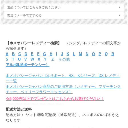
返品についてはこちらをご覧ください
友達にメールですすめる
【ホメオパシーレメディー検索】
（シングルレメディーの頭文字か
ら探せます）
A
B
C
D
E
F
G
H
I
J
K
L
M
N
O
P
Q
R
S
T
U
V
W
X
Y
Z
その他
アルポ(LMポーテンシー）
ホメオパシージャパン TS,サポート、RX、Kシリーズ、DX レメディ
ー一覧
ホメオパシージャパン商品のご使用方法（レメディー、マザーチンク
チャー、ベイリーフラワーエッセンス）
☆5,000円以上でプレゼントはこちらからお選びください！
---------------------------------------------------
配送方法と送料
配送方法： ヤマト運輸 宅配便（通常配送）、ネコポスのいずれかと
なります