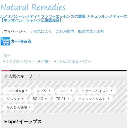
ホメオパシーレメディとフラワーエッセンスの通販
ナチュラルレメディーズ
【ホメオパシージャパン正規販売店】
→マイページへ
♡お気に入り
ご利用案内
配送方法と送料
TOP
>
シングルレメディー（A～Z他）
>
Eからはじまるレメディー
☆人気のキーワード
meneki-s-g
レプリ
coron
トゥースペイスト
グルタチ
5G-4G
TS-21
ティッシュソルト
かんじん秘蔵
Elaps/ イーラプス