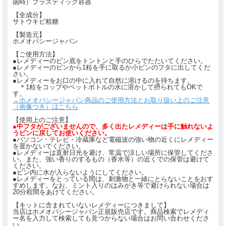
函時）プラスティック容器
【全成分】
サトウキビ粗糖
【製造元】
ホメオパシージャパン
【ご使用方法】
●レメディーのビン底をトントンと手のひらでたたいてください。
●レメディーのビンから1粒を手に取るか小ビンのフタに出してくだ
さい。
●レメディーをお口の中に入れて自然に溶けるのを待ちます。
＊1粒をコップやペットボトルの水に溶かして摂られてもOKで
す。
→ホメオパシージャパン商品のご使用方法とお取り扱い上のご注意
（画像つき）はこちら
【使用上のご注意】
●中フタがございませんので、多く出たレメディーは手に触れないよ
うビンに戻してお使いください。
●パソコン・テレビ・冷蔵庫など電磁波の強い物の近くにレメディー
を置かないでください。
●レメディーは直射日光を避け、常温で涼しい場所に保管してくださ
い。また、強い香りのするもの（香水等）の近くでの保管は避けて
ください。
●ビン内に水が入らないようにしてください。
●レメディーをとっている間は、刺激物と一緒にとらないことをおす
すめします。なお、ミント入りのはみがき等で避けられない場合は
20分程間をあけてください。
【キットに含まれていないレメディーにつきまして】
当店はホメオパシージャパン正規販売店です。商品検索でレメディ
ー名を入力して検索しても見つからない場合はお問い合わせくださ
い。