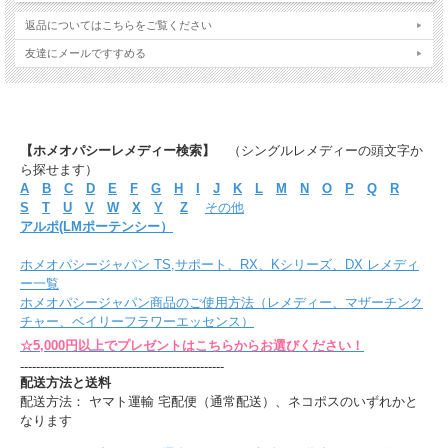
返品についてはこちらをご覧ください
友達にメールですすめる
【ホメオパシーレメディー検索】
（シングルレメディーの頭文字か
ら探せます）
A
B
C
D
E
F
G
H
I
J
K
L
M
N
O
P
Q
R
S
T
U
V
W
X
Y
Z
その他
アルポ(LMポーテンシー）
ホメオパシージャパン TS,サポート、RX、Kシリーズ、DX レメディ
ー一覧
ホメオパシージャパン商品のご使用方法（レメディー、マザーチンク
チャー、ベイリーフラワーエッセンス）
☆5,000円以上でプレゼントはこちらからお選びください！
---------------------------------------------------
配送方法と送料
配送方法： ヤマト運輸 宅配便（通常配送）、ネコポスのいずれかと
なります