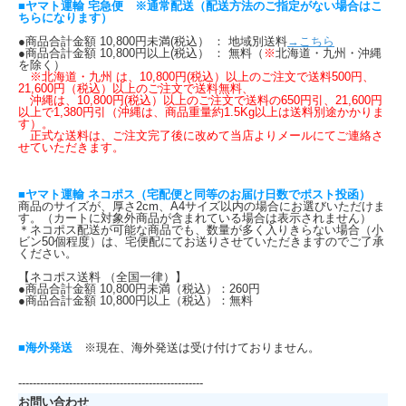
■ヤマト運輸 宅急便 ※通常配送（配送方法のご指定がない場合はこ
ちらになります）
●商品合計金額 10,800円未満(税込） ： 地域別送料
→こちら
●商品合計金額 10,800円以上(税込） ： 無料（
※
北海道・九州・沖縄
を除く）
※北海道・九州 は、10,800円(税込）以上のご注文で送料500円、
21,600円（税込）以上のご注文で送料無料、
沖縄は、10,800円(税込）以上のご注文で送料の650円引、21,600円
以上で1,380円引（沖縄は、商品重量約1.5Kg以上は送料別途かかりま
す）。
正式な送料は、ご注文完了後に改めて当店よりメールにてご連絡さ
せていただきます。
■ヤマト運輸 ネコポス（宅配便と同等のお届け日数でポスト投函）
商品のサイズが、厚さ2cm、A4サイズ以内の場合にお選びいただけま
す。（カートに対象外商品が含まれている場合は表示されません）
＊ネコポス配送が可能な商品でも、数量が多く入りきらない場合（小
ビン50個程度）は、宅便配にてお送りさせていただきますのでご了承
ください。
【ネコポス送料 （全国一律）】
●商品合計金額 10,800円未満（税込）：260円
●商品合計金額 10,800円以上（税込）：無料
■海外発送
※現在、海外発送は受け付けておりません。
---------------------------------------------------
お問い合わせ