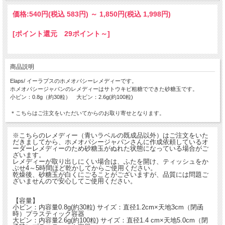
価格:
540円
(税込 583円)
～
1,850円
(税込 1,998円)
[ポイント還元 29ポイント～]
商品説明
Elaps/ イーラプスのホメオパシーレメディーです。
ホメオパシージャパンのレメディーはサトウキビ粗糖でできた砂糖玉です。
小ビン：0.8g（約30粒） 大ビン：2.6g(約100粒)
＊こちらはご注文をいただいてからのお取り寄せとなります。
※こちらのレメディー（青いラベルの既成品以外）はご注文をいた
だきましてから、ホメオパシージャパンさんに作成依頼しているオ
ーダーレメディーのため砂糖玉がぬれた状態になっている場合がご
ざいます。
レメディーが取り出しにくい場合は、ふたを開け、ティッシュをか
ぶせ4～5時間ほど乾かしてからご使用ください。
乾燥後、砂糖玉が白くにごることがございますが、品質には問題ご
ざいませんので安心してご使用ください。
【容量】
小ビン：内容量0.8g(約30粒) サイズ：直径1.2cm×天地3cm（閉函
時）プラスティック容器
大ビン：内容量2.6g(約100粒) サイズ：直径1.4 cm×天地5.0cm（閉