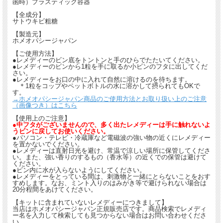
函時）プラスティック容器
【全成分】
サトウキビ粗糖
【製造元】
ホメオパシージャパン
【ご使用方法】
●レメディーのビン底をトントンと手のひらでたたいてください。
●レメディーのビンから1粒を手に取るか小ビンのフタに出してくだ
さい。
●レメディーをお口の中に入れて自然に溶けるのを待ちます。
＊1粒をコップやペットボトルの水に溶かして摂られてもOKで
す。
→ホメオパシージャパン商品のご使用方法とお取り扱い上のご注意
（画像つき）はこちら
【使用上のご注意】
●中フタがございませんので、多く出たレメディーは手に触れないよ
うビンに戻してお使いください。
●パソコン・テレビ・冷蔵庫など電磁波の強い物の近くにレメディー
を置かないでください。
●レメディーは直射日光を避け、常温で涼しい場所に保管してくださ
い。また、強い香りのするもの（香水等）の近くでの保管は避けて
ください。
●ビン内に水が入らないようにしてください。
●レメディーをとっている間は、刺激物と一緒にとらないことをおす
すめします。なお、ミント入りのはみがき等で避けられない場合は
20分程間をあけてください。
【キットに含まれていないレメディーにつきまして】
当店はホメオパシージャパン正規販売店です。商品検索でレメディ
ー名を入力して検索しても見つからない場合はお問い合わせくださ
い。