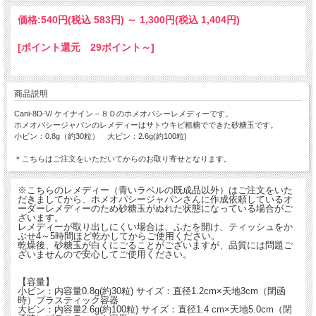
価格:
540円
(税込 583円)
～
1,300円
(税込 1,404円)
[ポイント還元 29ポイント～]
商品説明
Cani-8D-V/ ケイナイン－８Ｄのホメオパシーレメディーです。
ホメオパシージャパンのレメディーはサトウキビ粗糖でできた砂糖玉です。
小ビン：0.8g（約30粒） 大ビン：2.6g(約100粒)
＊こちらはご注文をいただいてからのお取り寄せとなります。
※こちらのレメディー（青いラベルの既成品以外）はご注文をいた
だきましてから、ホメオパシージャパンさんに作成依頼しているオ
ーダーレメディーのため砂糖玉がぬれた状態になっている場合がご
ざいます。
レメディーが取り出しにくい場合は、ふたを開け、ティッシュをか
ぶせ4～5時間ほど乾かしてからご使用ください。
乾燥後、砂糖玉が白くにごることがございますが、品質には問題ご
ざいませんので安心してご使用ください。
【容量】
小ビン：内容量0.8g(約30粒) サイズ：直径1.2cm×天地3cm（閉函
時）プラスティック容器
大ビン：内容量2.6g(約100粒) サイズ：直径1.4 cm×天地5.0cm（閉