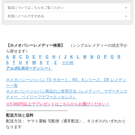
返品についてはこちらをご覧ください
友達にメールですすめる
【ホメオパシーレメディー検索】
（シングルレメディーの頭文字か
ら探せます）
A
B
C
D
E
F
G
H
I
J
K
L
M
N
O
P
Q
R
S
T
U
V
W
X
Y
Z
その他
アルポ(LMポーテンシー）
ホメオパシージャパン TS,サポート、RX、Kシリーズ、DX レメディ
ー一覧
ホメオパシージャパン商品のご使用方法（レメディー、マザーチンク
チャー、ベイリーフラワーエッセンス）
☆5,000円以上でプレゼントはこちらからお選びください！
---------------------------------------------------
配送方法と送料
配送方法： ヤマト運輸 宅配便（通常配送）、ネコポスのいずれかと
なります