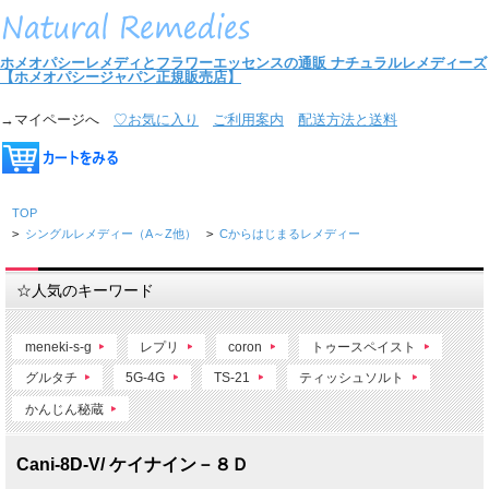
ホメオパシーレメディとフラワーエッセンスの通販
ナチュラルレメディーズ
【ホメオパシージャパン正規販売店】
→マイページへ
♡お気に入り
ご利用案内
配送方法と送料
TOP
>
シングルレメディー（A～Z他）
>
Cからはじまるレメディー
☆人気のキーワード
meneki-s-g
レプリ
coron
トゥースペイスト
グルタチ
5G-4G
TS-21
ティッシュソルト
かんじん秘蔵
Cani-8D-V/ ケイナイン－８Ｄ