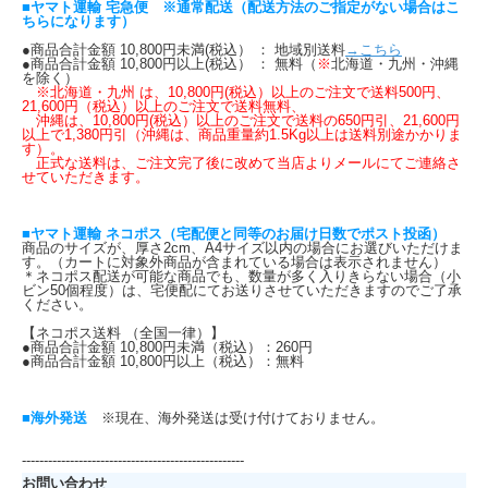
■ヤマト運輸 宅急便 ※通常配送（配送方法のご指定がない場合はこ
ちらになります）
●商品合計金額 10,800円未満(税込） ： 地域別送料
→こちら
●商品合計金額 10,800円以上(税込） ： 無料（
※
北海道・九州・沖縄
を除く）
※北海道・九州 は、10,800円(税込）以上のご注文で送料500円、
21,600円（税込）以上のご注文で送料無料、
沖縄は、10,800円(税込）以上のご注文で送料の650円引、21,600円
以上で1,380円引（沖縄は、商品重量約1.5Kg以上は送料別途かかりま
す）。
正式な送料は、ご注文完了後に改めて当店よりメールにてご連絡さ
せていただきます。
■ヤマト運輸 ネコポス（宅配便と同等のお届け日数でポスト投函）
商品のサイズが、厚さ2cm、A4サイズ以内の場合にお選びいただけま
す。（カートに対象外商品が含まれている場合は表示されません）
＊ネコポス配送が可能な商品でも、数量が多く入りきらない場合（小
ビン50個程度）は、宅便配にてお送りさせていただきますのでご了承
ください。
【ネコポス送料 （全国一律）】
●商品合計金額 10,800円未満（税込）：260円
●商品合計金額 10,800円以上（税込）：無料
■海外発送
※現在、海外発送は受け付けておりません。
---------------------------------------------------
お問い合わせ