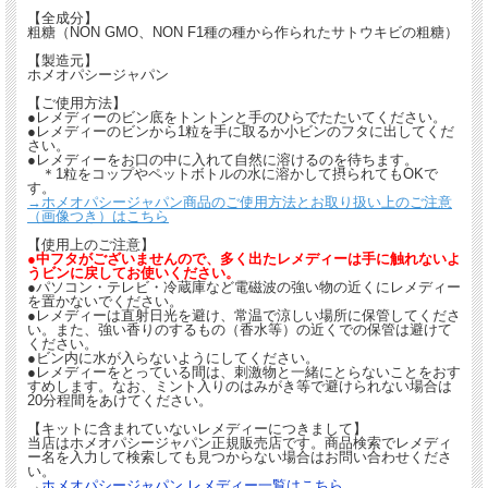
【全成分】
粗糖（NON GMO、NON F1種の種から作られたサトウキビの粗糖）
【製造元】
ホメオパシージャパン
【ご使用方法】
●レメディーのビン底をトントンと手のひらでたたいてください。
●レメディーのビンから1粒を手に取るか小ビンのフタに出してくだ
さい。
●レメディーをお口の中に入れて自然に溶けるのを待ちます。
＊1粒をコップやペットボトルの水に溶かして摂られてもOKで
す。
→ホメオパシージャパン商品のご使用方法とお取り扱い上のご注意
（画像つき）はこちら
【使用上のご注意】
●中フタがございませんので、多く出たレメディーは手に触れないよ
うビンに戻してお使いください。
●パソコン・テレビ・冷蔵庫など電磁波の強い物の近くにレメディー
を置かないでください。
●レメディーは直射日光を避け、常温で涼しい場所に保管してくださ
い。また、強い香りのするもの（香水等）の近くでの保管は避けて
ください。
●ビン内に水が入らないようにしてください。
●レメディーをとっている間は、刺激物と一緒にとらないことをおす
すめします。なお、ミント入りのはみがき等で避けられない場合は
20分程間をあけてください。
【キットに含まれていないレメディーにつきまして】
当店はホメオパシージャパン正規販売店です。商品検索でレメディ
ー名を入力して検索しても見つからない場合はお問い合わせくださ
い。
→
ホメオパシージャパン レメディー一覧はこちら