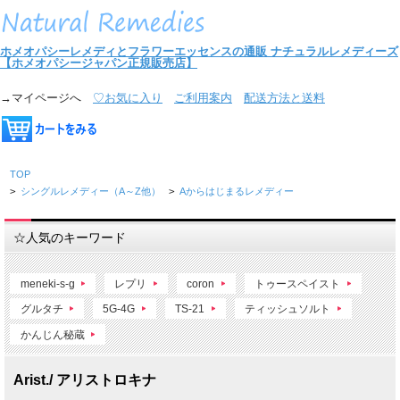
ホメオパシーレメディとフラワーエッセンスの通販
ナチュラルレメディーズ
【ホメオパシージャパン正規販売店】
→マイページへ
♡お気に入り
ご利用案内
配送方法と送料
TOP
>
シングルレメディー（A～Z他）
>
Aからはじまるレメディー
☆人気のキーワード
meneki-s-g
レプリ
coron
トゥースペイスト
グルタチ
5G-4G
TS-21
ティッシュソルト
かんじん秘蔵
Arist./ アリストロキナ