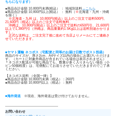
ちらになります）
●商品合計金額 10,800円未満(税込） ： 地域別送料
→こちら
●商品合計金額 10,800円以上(税込） ： 無料（
※
北海道・九州・沖縄
を除く）
※北海道・九州 は、10,800円(税込）以上のご注文で送料500円、
21,600円（税込）以上のご注文で送料無料、
沖縄は、10,800円(税込）以上のご注文で送料の650円引、21,600円
以上で1,380円引（沖縄は、商品重量約1.5Kg以上は送料別途かかりま
す）。
正式な送料は、ご注文完了後に改めて当店よりメールにてご連絡さ
せていただきます。
■ヤマト運輸 ネコポス（宅配便と同等のお届け日数でポスト投函）
商品のサイズが、厚さ2cm、A4サイズ以内の場合にお選びいただけま
す。（カートに対象外商品が含まれている場合は表示されません）
＊ネコポス配送が可能な商品でも、数量が多く入りきらない場合（小
ビン50個程度）は、宅便配にてお送りさせていただきますのでご了承
ください。
【ネコポス送料 （全国一律）】
●商品合計金額 10,800円未満（税込）：260円
●商品合計金額 10,800円以上（税込）：無料
■海外発送
※現在、海外発送は受け付けておりません。
---------------------------------------------------
お問い合わせ