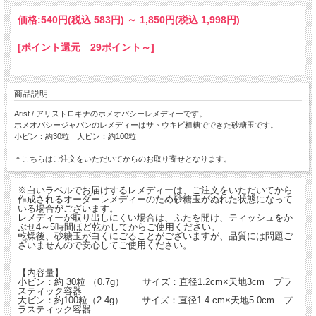
価格:
540円
(税込 583円)
～
1,850円
(税込 1,998円)
[ポイント還元 29ポイント～]
商品説明
Arist./ アリストロキナのホメオパシーレメディーです。
ホメオパシージャパンのレメディーはサトウキビ粗糖でできた砂糖玉です。
小ビン：約30粒 大ビン：約100粒
＊こちらはご注文をいただいてからのお取り寄せとなります。
※白いラベルでお届けするレメディーは、ご注文をいただいてから
作成されるオーダーレメディーのため砂糖玉がぬれた状態になって
いる場合がございます。
レメディーが取り出しにくい場合は、ふたを開け、ティッシュをか
ぶせ4～5時間ほど乾かしてからご使用ください。
乾燥後、砂糖玉が白くにごることがございますが、品質には問題ご
ざいませんので安心してご使用ください。
【内容量】
小ビン：約 30粒 （0.7g） サイズ：直径1.2cm×天地3cm プラ
スティック容器
大ビン：約100粒（2.4g） サイズ：直径1.4 cm×天地5.0cm プ
ラスティック容器