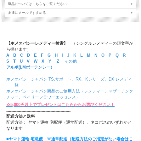
返品についてはこちらをご覧ください
友達にメールですすめる
【ホメオパシーレメディー検索】
（シングルレメディーの頭文字か
ら探せます）
A
B
C
D
E
F
G
H
I
J
K
L
M
N
O
P
Q
R
S
T
U
V
W
X
Y
Z
その他
アルポ(LMポーテンシー）
ホメオパシージャパン TS,サポート、RX、Kシリーズ、DX レメディ
ー一覧
ホメオパシージャパン商品のご使用方法（レメディー、マザーチンク
チャー、ベイリーフラワーエッセンス）
☆5,000円以上でプレゼントはこちらからお選びください！
---------------------------------------------------
配送方法と送料
配送方法： ヤマト運輸 宅配便（通常配送）、ネコポスのいずれかと
なります
■ヤマト運輸 宅急便 ※通常配送（配送方法のご指定がない場合はこ