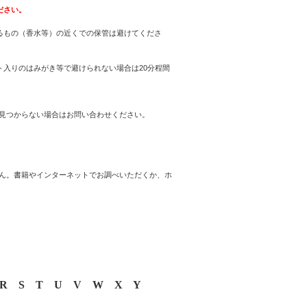
ださい。
るもの（香水等）の近くでの保管は避けてくださ
入りのはみがき等で避けられない場合は20分程間
見つからない場合はお問い合わせください。
ん。書籍やインターネットでお調べいただくか、ホ
R
S
T
U
V
W
X
Y