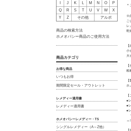
I
J
K
L
M
N
O
P
＊
Q
R
S
T
U
V
W
X
※
Y
Z
その他
アルポ
ご
レ
商品の検索方法
乾
ホメオパシー商品のご使用方法
【
小
大
商品カテゴリ
【
お得な商品
粗
いつもお得
【
期間限定セール・アウトレット
ホ
【
レメディー適用書
●
●
レメディー適用書
●
＊
ホメオパシーレメディー・TS
→
シングルレメディー（A～Z他）
【