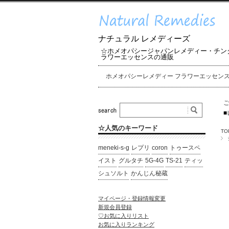
ナチュラル レメディーズ
☆ホメオパシージャパンレメディー・チン
ラワーエッセンスの通販
ホメオパシーレメディー フラワーエッセン
■
☆人気のキーワード
TO
meneki-s-g
レプリ
coron
トゥースペ
イスト
グルタチ
5G-4G
TS-21
ティッ
シュソルト
かんじん秘蔵
マイページ・登録情報変更
新規会員登録
♡お気に入りリスト
お気に入りランキング