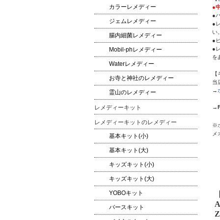
カラーレメディー
●
●
ジェムレメディー
●
い
腸内細菌レメディー
●
●
Mobil-phレメディー
を
Waterレメディー
【
お寺と神社のレメディー
当
→
霊山のレメディー
→
レメディーキット
レメディーキットのレメディー
※
メ
基本キット(小)
基本キット(大)
キッズキット(小)
キッズキット(大)
YOBOキット
A
バースキット
Z