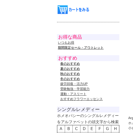
お得な商品
いつもお得
期間限定セール・アウトレット
おすすめ
春のおすすめ
夏のおすすめ
秋のおすすめ
冬のおすすめ
疲労回復・活力UP
受験勉強・学習能力
運動・アスリート
おすすめフラワーエッセンス
シングルレメディー
ホメオパシーのシングルレメディー
A
をアルファベットの頭文字から検索
ホ
小
A
B
C
D
E
F
G
H