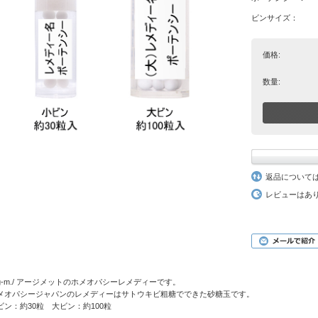
ビンサイズ：
価格:
数量:
返品について
レビューはあ
rg-m./ アージメットのホメオパシーレメディーです。
メオパシージャパンのレメディーはサトウキビ粗糖でできた砂糖玉です。
ビン：約30粒 大ビン：約100粒