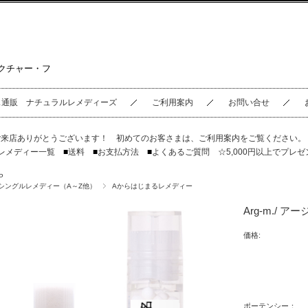
クチャー・フ
ス通販 ナチュラルレメディーズ
ご利用案内
お問い合せ
ご来店ありがとうございます！ 初めてのお客さまは、
ご利用案内
をご覧ください
レメディー一覧
■
送料
■
お支払方法
■
よくあるご質問
☆5,000円以上でプレゼ
P
シングルレメディー（A～Z他）
Aからはじまるレメディー
Arg-m./ ア
価格:
ポーテンシー：