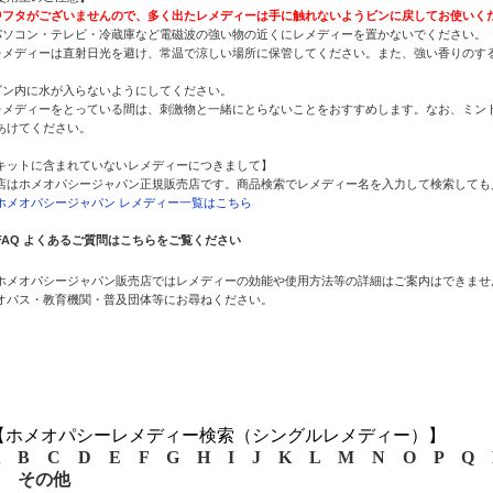
中フタがございませんので、多く出たレメディーは手に触れないようビンに戻してお使いく
パソコン・テレビ・冷蔵庫など電磁波の強い物の近くにレメディーを置かないでください。
レメディーは直射日光を避け、常温で涼しい場所に保管してください。また、強い香りのす
。
ビン内に水が入らないようにしてください。
レメディーをとっている間は、刺激物と一緒にとらないことをおすすめします。なお、ミント
あけてください。
キットに含まれていないレメディーにつきまして】
店はホメオパシージャパン正規販売店です。商品検索でレメディー名を入力して検索しても
ホメオパシージャパン レメディー一覧はこちら
FAQ よくあるご質問はこちらをご覧ください
ホメオパシージャパン販売店ではレメディーの効能や使用方法等の詳細はご案内はできませ
オパス・教育機関・普及団体等にお尋ねください。
【ホメオパシーレメディー検索（シングルレメディー）】
B
C
D
E
F
G
H
I
J
K
L
M
N
O
P
Q
その他