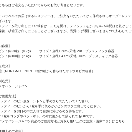
こちらはご注文をいただいてからのお取り寄せとなります。
白いラベルでお届けするレメディーは、ご注文をいただいてから作成されるオーダーレメデ
ざいます。
メディーが取り出しにくい場合は、ふたを開け、ティッシュをかぶせ4～5時間ほど乾かし
燥後、砂糖玉が白くにごることがございますが、品質には問題ございませんので安心してご
内容量】
ビン：約 30粒 （0.7g） サイズ：直径1.2cm×天地3cm プラスティック容器
ビン：約100粒（2.4g） サイズ：直径1.4 cm×天地5.0cm プラスティック容器
全成分】
糖（NON GMO、NON F1種の種から作られたサトウキビの粗糖）
製造元】
メオパシージャパン
ご使用方法】
レメディーのビン底をトントンと手のひらでたたいてください。
レメディーのビンから1粒を手に取るか小ビンのフタに出してください。
レメディーをお口の中に入れて自然に溶けるのを待ちます。
1粒をコップやペットボトルの水に溶かして摂られてもOKです。
ホメオパシージャパン商品のご使用方法とお取り扱い上のご注意（画像つき）はこちら
使用上のご注意】