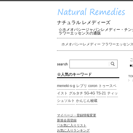
ナチュラル レメディーズ
☆ホメオパシージャパンレメディー・チン
ラワーエッセンスの通販
ホメオパシーレメディー フラワーエッセン
■
☆人気のキーワード
TO
meneki-s-g
レプリ
coron
トゥースペ
イスト
グルタチ
5G-4G
TS-21
ティッ
シュソルト
かんじん秘蔵
マイページ・登録情報変更
新規会員登録
♡お気に入りリスト
お気に入りランキング