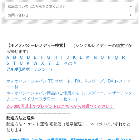
返品についてはこちらをご覧ください
お問い合わせ
【ホメオパシーレメディー検索】
（シングルレメディーの頭文字か
ら探せます）
A
B
C
D
E
F
G
H
I
J
K
L
M
N
O
P
Q
R
S
T
U
V
W
X
Y
Z
その他
アルポ(LMポーテンシー）
ホメオパシージャパン TS,サポート、RX、Kシリーズ、DX レメディ
ー一覧
ホメオパシージャパン商品のご使用方法（レメディー、マザーチンク
チャー、ベイリーフラワーエッセンス）
☆5,000円以上でプレゼントはこちらからお選びください！
---------------------------------------------------
配送方法と送料
配送方法： ヤマト運輸 宅配便（通常配送）、ネコポスのいずれかと
なります