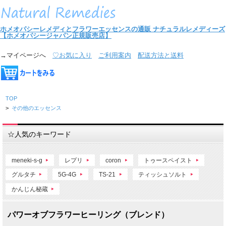
ホメオパシーレメディとフラワーエッセンスの通販
ナチュラルレメディーズ
【ホメオパシージャパン正規販売店】
→マイページへ
♡お気に入り
ご利用案内
配送方法と送料
TOP
>
その他のエッセンス
☆人気のキーワード
meneki-s-g
レプリ
coron
トゥースペイスト
グルタチ
5G-4G
TS-21
ティッシュソルト
かんじん秘蔵
パワーオブフラワーヒーリング（ブレンド）