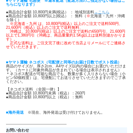
■ヤマト運輸 宅急便 ※通常配送（配送方法のご指定がない場合はこ
ちらになります）
●商品合計金額 10,800円未満(税込） ： 地域別送料
→こちら
●商品合計金額 10,800円以上(税込） ： 無料（
※
北海道・九州・沖縄
を除く）
※北海道・九州 は、10,800円(税込）以上のご注文で送料500円、
21,600円（税込）以上のご注文で送料無料、
沖縄は、10,800円(税込）以上のご注文で送料の650円引、21,600円
以上で1,380円引（沖縄は、商品重量約1.5Kg以上は送料別途かかりま
す）。
正式な送料は、ご注文完了後に改めて当店よりメールにてご連絡さ
せていただきます。
■ヤマト運輸 ネコポス（宅配便と同等のお届け日数でポスト投函）
商品のサイズが、厚さ2cm、A4サイズ以内の場合にお選びいただけま
す。（カートに対象外商品が含まれている場合は表示されません）
＊ネコポス配送が可能な商品でも、数量が多く入りきらない場合（小
ビン50個程度）は、宅便配にてお送りさせていただきますのでご了承
ください。
【ネコポス送料 （全国一律）】
●商品合計金額 10,800円未満（税込）：260円
●商品合計金額 10,800円以上（税込）：無料
■海外発送
※現在、海外発送は受け付けておりません。
---------------------------------------------------
お問い合わせ