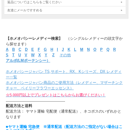
返品についてはこちらをご覧ください
友達にメールですすめる
【ホメオパシーレメディー検索】
（シングルレメディーの頭文字か
ら探せます）
A
B
C
D
E
F
G
H
I
J
K
L
M
N
O
P
Q
R
S
T
U
V
W
X
Y
Z
その他
アルポ(LMポーテンシー）
ホメオパシージャパン TS,サポート、RX、Kシリーズ、DX レメディ
ー一覧
ホメオパシージャパン商品のご使用方法（レメディー、マザーチンク
チャー、ベイリーフラワーエッセンス）
☆5,000円以上でプレゼントはこちらからお選びください！
---------------------------------------------------
配送方法と送料
配送方法： ヤマト運輸 宅配便（通常配送）、ネコポスのいずれかと
なります
■ヤマト運輸 宅急便 ※通常配送（配送方法のご指定がない場合はこ