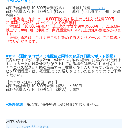
ちらになります）
●商品合計金額 10,800円未満(税込） ： 地域別送料
→こちら
●商品合計金額 10,800円以上(税込） ： 無料（
※
北海道・九州・沖縄
を除く）
※北海道・九州 は、10,800円(税込）以上のご注文で送料500円、
21,600円（税込）以上のご注文で送料無料、
沖縄は、10,800円(税込）以上のご注文で送料の650円引、21,600円
以上で1,380円引（沖縄は、商品重量約1.5Kg以上は送料別途かかりま
す）。
正式な送料は、ご注文完了後に改めて当店よりメールにてご連絡さ
せていただきます。
■ヤマト運輸 ネコポス（宅配便と同等のお届け日数でポスト投函）
商品のサイズが、厚さ2cm、A4サイズ以内の場合にお選びいただけま
す。（カートに対象外商品が含まれている場合は表示されません）
＊ネコポス配送が可能な商品でも、数量が多く入りきらない場合（小
ビン50個程度）は、宅便配にてお送りさせていただきますのでご了承
ください。
【ネコポス送料 （全国一律）】
●商品合計金額 10,800円未満（税込）：260円
●商品合計金額 10,800円以上（税込）：無料
■海外発送
※現在、海外発送は受け付けておりません。
---------------------------------------------------
お問い合わせ
→メールでのお問い合わせ