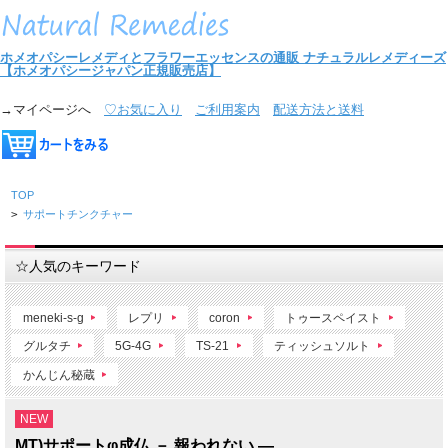
ホメオパシーレメディとフラワーエッセンスの通販
ナチュラルレメディーズ
【ホメオパシージャパン正規販売店】
→マイページへ
♡お気に入り
ご利用案内
配送方法と送料
TOP
>
サポートチンクチャー
☆人気のキーワード
meneki-s-g
レプリ
coron
トゥースペイスト
グルタチ
5G-4G
TS-21
ティッシュソルト
かんじん秘蔵
NEW
MT)サポートφ成仏 － 報われない ―