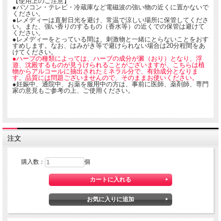
【使用上のご注意】
w. Jyor-Ami. Konyag-w. Kory-Sen1. Kuzury-w. Nishiho-w. Ryus-Mir.
●パソコン・テレビ・冷蔵庫など電磁波の強い物の近くに置かないで
Sakusanm. Sanz-Yak. Shins-Zen. Tenkaw-w. Tenkaw-s. Togak-ho-S.
ください。
Togak-c-S. Togak-o-S. Togak-Hass-w. Toji-Fud.. など
●レメディーは直射日光を避け、常温で涼しい場所に保管してくださ
い。また、強い香りのするもの（香水等）の近くでの保管は避けて
ください。
■アルコール分 50％ スピリッツ
●レメディーをとっている間は、刺激物と一緒にとらないことをおす
※この商品はお酒です。20歳以上の年齢であることを確認できない場合には酒類を
すめします。なお、はみがき等で避けられない場合は20分程間をあ
販売いたしません。
けてください。
20ml ガラス容器 製造元：ホメオパシージャパン
●ハーブの種類によっては、ハーブの成分が澱（おり）となり、浮
遊、沈殿するものが見うけられることがございますが、こちらは植
物からアルコールに抽出されたミネラル分で、有効成分となりま
す。品質には問題ございませんので、そのままお使いください。
●妊娠中、通院中、お薬を服用中の方は、事前に医師、薬剤師、専門
家の意見もご参考の上、ご使用ください。
注文
購入数：
個