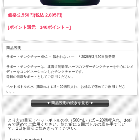
価格:
2,550円
(税込 2,805円)
[ポイント還元 140ポイント～]
商品説明
サポートチンクチャー成仏 － 報われない ― ＊2026年3月20日新発売
サポートチンクチャーは、北海道洞爺産ハーブのマザーチンクチャーを中心にレメ
ディーをコンビネーションしたチンクチャーです。
毎日の健康サポートとしてご活用ください。
ペットボトルの水（500mL）に5～20滴程入れ、お好みで薄めてご飲用くださ
い。。
【原材料】
▼ 商品説明の続きを見る ▼
醸造アルコール(国内製造)、グリセリン(パーム油脂由来)、ハーブエキス(藍、バー
バリスブルガーリス、ボラーゴ、カレンデュラ、クレティーガス、ダイオスコリ
ア、ガマ、ゴーヤ、マキ、マタタビ、モモ、オレンジジェムマリーゴールド、ソー
とり方の目安：ペットボトルの水（500mL）に5～20滴程入れ、お好
プワート、ソルデイゴ、タラクシカム、豊強力子小麦/ジェモセラピー:ハルジオ
みで薄めてご飲用ください。飲む前に５回ボトルの底を手で叩い
ン、ニッケイ)
て、1日を目安に飲みきってください。
●神仏の祈りのレメディー、水のレメディー:Akiba-k-S. Atsut-mina-S. Eis-Yak.
Enry-Gan. Fudo-izu-w. Futam-ryug-S. Geku-toyo-S. Heishin Hida-mina-