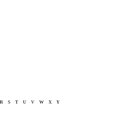
R
S
T
U
V
W
X
Y