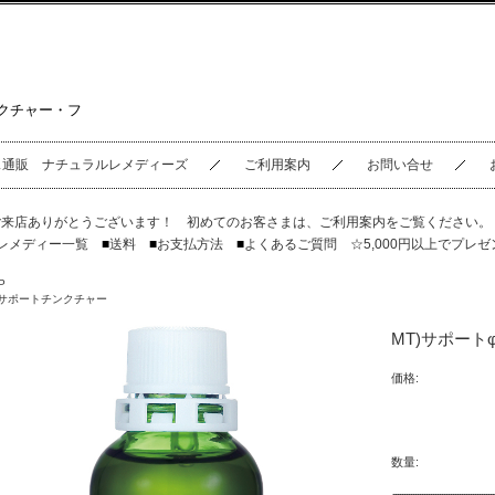
クチャー・フ
ス通販 ナチュラルレメディーズ
ご利用案内
お問い合せ
ご来店ありがとうございます！ 初めてのお客さまは、
ご利用案内
をご覧ください
レメディー一覧
■
送料
■
お支払方法
■
よくあるご質問
☆5,000円以上でプレゼ
P
サポートチンクチャー
MT)サポートφTe
価格:
数量: