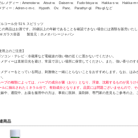
レメディー：Amenoiw-w. Atsut-w. Daisen-w. Fudo-bisya-w. Hakka-s-w. Hakka-m-w. 
ディー：Adren-c-m-c. Hypoth. Ov. Panc. Parathyr-gl. Pitu-gl.など
アルコール分 51％ スピリッツ
この商品はお酒です。20歳以上の年齢であることを確認できない場合には酒類を販売いたし
0ml ガラス容器 製造元：ホメオパシージャパン
使用上のご注意】
パソコン・テレビ・冷蔵庫など電磁波の強い物の近くに置かないでください。
レメディーは直射日光を避け、常温で涼しい場所に保管してください。また、強い香りのす
。
レメディーをとっている間は、刺激物と一緒にとらないことをおすすめします。なお、はみが
い。
ハーブの種類によっては、ハーブの成分が澱（おり）となり、浮遊、沈殿するものが見うけ
ールに抽出されたミネラル分で、有効成分となります。品質には問題ございませんので、そ
妊娠中、通院中、お薬を服用中の方は、事前に医師、薬剤師、専門家の意見もご参考の上、
連商品