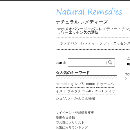
ナチュラル レメディーズ
☆ホメオパシージャパンレメディー・チン
ラワーエッセンスの通販
ホメオパシーレメディー フラワーエッセン
■
☆人気のキーワード
TO
meneki-s-g
レプリ
coron
トゥースペ
イスト
グルタチ
5G-4G
TS-21
ティッ
シュソルト
かんじん秘蔵
マイページ・登録情報変更
新規会員登録
♡お気に入りリスト
お気に入りランキング