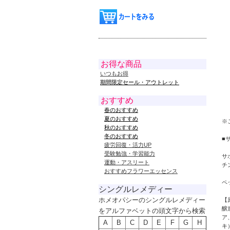
お得な商品
いつもお得
期間限定セール・アウトレット
おすすめ
春のおすすめ
夏のおすすめ
※
秋のおすすめ
冬のおすすめ
■
疲労回復・活力UP
受験勉強・学習能力
サ
運動・アスリート
チ
おすすめフラワーエッセンス
ペ
シングルレメディー
ホメオパシーのシングルレメディー
【
醸
をアルファベットの頭文字から検索
ア
A
B
C
D
E
F
G
H
キ