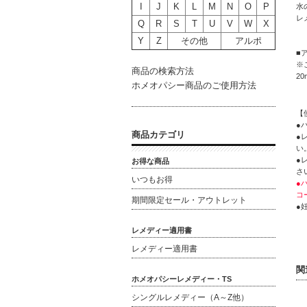
I
J
K
L
M
N
O
P
水の
レメ
Q
R
S
T
U
V
W
X
Y
Z
その他
アルポ
■
※
商品の検索方法
2
ホメオパシー商品のご使用方法
【
●
商品カテゴリ
●
い
●
お得な商品
さ
いつもお得
●
コ
期間限定セール・アウトレット
●
レメディー適用書
レメディー適用書
関
ホメオパシーレメディー・TS
シングルレメディー（A～Z他）