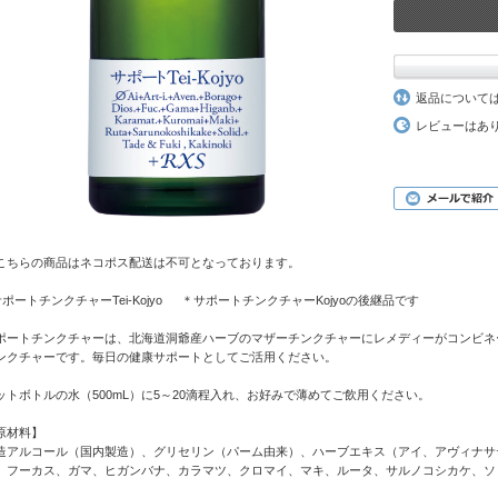
返品について
レビューはあ
こちらの商品はネコポス配送は不可となっております。
サポートチンクチャーTei-Kojyo ＊サポートチンクチャーKojyoの後継品です
ポートチンクチャーは、北海道洞爺産ハーブのマザーチンクチャーにレメディーがコンビネ
ンクチャーです。毎日の健康サポートとしてご活用ください。
ットボトルの水（500mL）に5～20滴程入れ、お好みで薄めてご飲用ください。
原材料】
造アルコール（国内製造）、グリセリン（パーム由来）、ハーブエキス（アイ、アヴィナサ
、フーカス、ガマ、ヒガンバナ、カラマツ、クロマイ、マキ、ルータ、サルノコシカケ、ソ
）