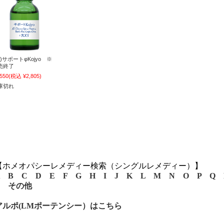
)サポートφKojyo ※
売終了
,550
(税込 ¥2,805)
庫切れ
【ホメオパシーレメディー検索（シングルレメディー）】
B
C
D
E
F
G
H
I
J
K
L
M
N
O
P
Q
その他
アルポ(LMポーテンシー）はこちら