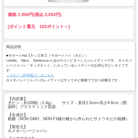
価格:
1,900円
(税込 2,052円)
[ポイント還元 102ポイント～]
商品説明
■サポートHai【キッズ36 】 / サポートハイ（大ビン）
Lobelia、 Silica、 Sambucus-n ほかのコンビネーションレメディーです。 ホメオパ
シージャパン「キッズキット」に入っているレメディーのお得な大ビンタイプで
す。
→小ビン（約30粒入）はこちら
ホメオパシージャパンのレメディーはサトウキビ粗糖でできた砂糖玉です。
【内容量】
大ビン：約100粒（2.4g） サイズ：直径1.5cm×高さ4.6cm（閉
函時）プラスティック容器
【全成分】
粗糖（NON GMO、NON F1種の種から作られたサトウキビの粗糖）
【製造元】
ホメオパシージャパン