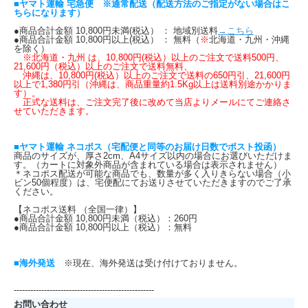
■ヤマト運輸 宅急便 ※通常配送（配送方法のご指定がない場合はこ
ちらになります）
●商品合計金額 10,800円未満(税込） ： 地域別送料
→こちら
●商品合計金額 10,800円以上(税込） ： 無料（
※
北海道・九州・沖縄
を除く）
※北海道・九州 は、10,800円(税込）以上のご注文で送料500円、
21,600円（税込）以上のご注文で送料無料、
沖縄は、10,800円(税込）以上のご注文で送料の650円引、21,600円
以上で1,380円引（沖縄は、商品重量約1.5Kg以上は送料別途かかりま
す）。
正式な送料は、ご注文完了後に改めて当店よりメールにてご連絡さ
せていただきます。
■ヤマト運輸 ネコポス（宅配便と同等のお届け日数でポスト投函）
商品のサイズが、厚さ2cm、A4サイズ以内の場合にお選びいただけま
す。（カートに対象外商品が含まれている場合は表示されません）
＊ネコポス配送が可能な商品でも、数量が多く入りきらない場合（小
ビン50個程度）は、宅便配にてお送りさせていただきますのでご了承
ください。
【ネコポス送料 （全国一律）】
●商品合計金額 10,800円未満（税込）：260円
●商品合計金額 10,800円以上（税込）：無料
■海外発送
※現在、海外発送は受け付けておりません。
---------------------------------------------------
お問い合わせ