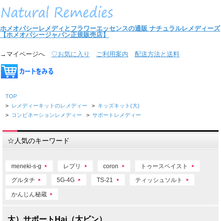
ホメオパシーレメディとフラワーエッセンスの通販
ナチュラルレメディーズ
【ホメオパシージャパン正規販売店】
→マイページへ
♡お気に入り
ご利用案内
配送方法と送料
TOP
>
レメディーキットのレメディー
>
キッズキット(大)
>
コンビネーションレメディー
>
サポートレメディー
☆人気のキーワード
meneki-s-g
レプリ
coron
トゥースペイスト
グルタチ
5G-4G
TS-21
ティッシュソルト
かんじん秘蔵
大）サポートHai（大ビン）