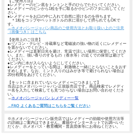
【ご使用方法】
●レメディーのビン底をトントンと手のひらでたたいてください。
●レメディーのビンから1粒を手に取るか小ビンのフタに出してくだ
さい。
●レメディーをお口の中に入れて自然に溶けるのを待ちます。
＊1粒をコップやペットボトルの水に溶かして摂られてもOKで
す。
→ホメオパシージャパン商品のご使用方法とお取り扱い上のご注意
（画像つき）はこちら
【使用上のご注意】
●パソコン・テレビ・冷蔵庫など電磁波の強い物の近くにレメディー
を置かないでください。
●レメディーは直射日光を避け、常温で涼しい場所に保管してくださ
い。また、強い香りのするもの（香水等）の近くでの保管は避けて
ください。
●ビン内に水が入らないようにしてください。
●レメディーをとっている間は、刺激物と一緒にとらないことをおす
すめします。なお、ミント入りのはみがき等で避けられない場合は
20分程間をあけてください。
【キットに含まれていないレメディーにつきまして】
当店はホメオパシージャパン正規販売店です。商品検索でレメディ
ー名を入力して検索しても見つからない場合はお問い合わせくださ
い。
→
ホメオパシージャパン レメディー一覧
→FAQ よくあるご質問はこちらをご覧ください
※ホメオパシージャパン販売店ではレメディーの効能や使用方法等
の詳細はご案内はできません。書籍やインターネットでお調べいた
だくか、ホメオパス・教育機関・普及団体等にお尋ねください。