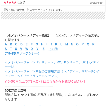
なお様
2013/03/19
長引く咳、気管支、肺のサポートにとっています。
【ホメオパシーレメディー検索】
（シングルレメディーの頭文字か
ら探せます）
A
B
C
D
E
F
G
H
I
J
K
L
M
N
O
P
Q
R
S
T
U
V
W
X
Y
Z
その他
アルポ(LMポーテンシー）
ホメオパシージャパン TS,サポート、RX、Kシリーズ、DX レメディ
ー一覧
ホメオパシージャパン商品のご使用方法（レメディー、マザーチンク
チャー、ベイリーフラワーエッセンス）
☆5,000円以上でプレゼントはこちらからお選びください！
---------------------------------------------------
配送方法と送料
配送方法： ヤマト運輸 宅配便（通常配送）、ネコポスのいずれかと
なります