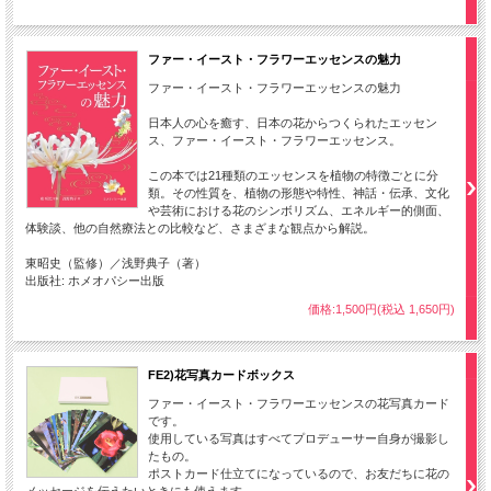
ファー・イースト・フラワーエッセンスの魅力
ファー・イースト・フラワーエッセンスの魅力
日本人の心を癒す、日本の花からつくられたエッセン
ス、ファー・イースト・フラワーエッセンス。
この本では21種類のエッセンスを植物の特徴ごとに分
類。その性質を、植物の形態や特性、神話・伝承、文化
や芸術における花のシンボリズム、エネルギー的側面、
体験談、他の自然療法との比較など、さまざまな観点から解説。
東昭史（監修）／浅野典子（著）
出版社: ホメオパシー出版
価格:1,500円(税込 1,650円)
FE2)花写真カードボックス
ファー・イースト・フラワーエッセンスの花写真カード
です。
使用している写真はすべてプロデューサー自身が撮影し
たもの。
ポストカード仕立てになっているので、お友だちに花の