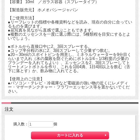
【容量】 10ml ／ガラス容器（スプレータイプ）
☆リサーチエッセンスは、直感で選ばれるとよいと思います。ピンときたもの、魅
かれるもの、見ていて心地よいもの など。
【製造販売元】 ホメオパシージャパン
【ご使用方法】
■アルコール分19％ スピリッツ
●リーフレットの指標や各種資料などを読み、現在の自分に合ってい
※この商品はお酒です。20歳以上の年齢であることを確認できない場合には酒類を
るものを選びます。
販売いたしません。
●花写真を見ながら直感で選ぶこともできます。
●複数のエッセンスを一度に選ぶ際には、5種類程を目安にするとよ
いでしょう。
●ボトルから直接口中に2、3回スプレーする。
●コップ半分程の水に2、3回スプレーして少量ずつ飲む。
●20～30mlのスポイトビンを用意し、ミネラルウォーターを9分目く
らいまで入れ（水の腐敗を防ぐためにボトル1/4～1/3程度の少量の
ブランデーを入れてもよい）、エッセンスを2、3回スプレーしてト
リートメントボトルを作り、これを1回4滴、1日4回以上を飲む（舌
下に落とす）か、飲み物に入れてとる。
【使用上のご注意】
●パソコン・テレビ・冷蔵庫など電磁波の強い物の近くにレメディ
ー・マザーチンクチャー・フラワーエッセンス等を置かないでくだ
さい。
注文
購入数：
個