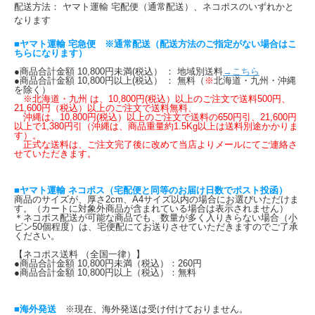
配送方法： ヤマト運輸 宅配便（通常配送）、ネコポスのいずれかと
なります
■ヤマト運輸 宅急便 ※通常配送（配送方法のご指定がない場合はこ
ちらになります）
●商品合計金額 10,800円未満(税込） ： 地域別送料
→こちら
●商品合計金額 10,800円以上(税込） ： 無料（
※
北海道・九州・沖縄
を除く）
※北海道・九州 は、10,800円(税込）以上のご注文で送料500円、
21,600円（税込）以上のご注文で送料無料、
沖縄は、10,800円(税込）以上のご注文で送料の650円引、21,600円
以上で1,380円引（沖縄は、商品重量約1.5Kg以上は送料別途かかりま
す）。
正式な送料は、ご注文完了後に改めて当店よりメールにてご連絡さ
せていただきます。
■ヤマト運輸 ネコポス（宅配便と同等のお届け日数でポスト投函）
商品のサイズが、厚さ2cm、A4サイズ以内の場合にお選びいただけま
す。（カートに対象外商品が含まれている場合は表示されません）
＊ネコポス配送が可能な商品でも、数量が多く入りきらない場合（小
ビン50個程度）は、宅便配にてお送りさせていただきますのでご了承
ください。
【ネコポス送料 （全国一律）】
●商品合計金額 10,800円未満（税込）：260円
●商品合計金額 10,800円以上（税込）：無料
■海外発送
※現在、海外発送は受け付けておりません。