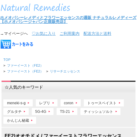
ホメオパシーレメディとフラワーエッセンスの通販
ナチュラルレメディーズ
【ホメオパシージャパン正規販売店】
→マイページへ
♡お気に入り
ご利用案内
配送方法と送料
TOP
>
ファーイースト（FE2）
>
ファーイースト（FE2）
>
リサーチエッセンス
☆人気のキーワード
meneki-s-g
レプリ
coron
トゥースペイスト
グルタチ
5G-4G
TS-21
ティッシュソルト
かんじん秘蔵
FE2)オオチドメ / ファーイーストフラワーエッセンス