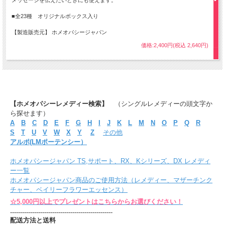
メッセージを伝えたいときにも使えます。
■全23種 オリジナルボックス入り
【製造販売元】 ホメオパシージャパン
価格:2,400円(税込 2,640円)
【ホメオパシーレメディー検索】
（シングルレメディーの頭文字か
ら探せます）
A
B
C
D
E
F
G
H
I
J
K
L
M
N
O
P
Q
R
S
T
U
V
W
X
Y
Z
その他
アルポ(LMポーテンシー）
ホメオパシージャパン TS,サポート、RX、Kシリーズ、DX レメディ
ー一覧
ホメオパシージャパン商品のご使用方法（レメディー、マザーチンク
チャー、ベイリーフラワーエッセンス）
☆5,000円以上でプレゼントはこちらからお選びください！
---------------------------------------------------
配送方法と送料