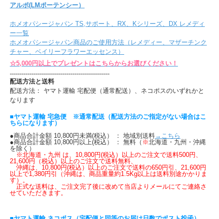
アルポ(LMポーテンシー）
ホメオパシージャパン TS,サポート、RX、Kシリーズ、DX レメディ
ー一覧
ホメオパシージャパン商品のご使用方法（レメディー、マザーチンク
チャー、ベイリーフラワーエッセンス）
☆5,000円以上でプレゼントはこちらからお選びください！
---------------------------------------------------
配送方法と送料
配送方法： ヤマト運輸 宅配便（通常配送）、ネコポスのいずれかと
なります
■ヤマト運輸 宅急便 ※通常配送（配送方法のご指定がない場合はこ
ちらになります）
●商品合計金額 10,800円未満(税込） ： 地域別送料
→こちら
●商品合計金額 10,800円以上(税込） ： 無料（
※
北海道・九州・沖縄
を除く）
※北海道・九州 は、10,800円(税込）以上のご注文で送料500円、
21,600円（税込）以上のご注文で送料無料、
沖縄は、10,800円(税込）以上のご注文で送料の650円引、21,600円
以上で1,380円引（沖縄は、商品重量約1.5Kg以上は送料別途かかりま
す）。
正式な送料は、ご注文完了後に改めて当店よりメールにてご連絡さ
せていただきます。
■ヤマト運輸 ネコポス（宅配便と同等のお届け日数でポスト投函）