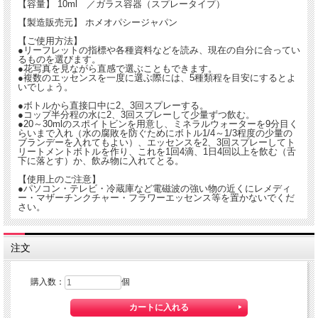
【容量】 10ml ／ガラス容器（スプレータイプ）
調和された状態へと導くサポートをしてくれます。
【製造販売元】 ホメオパシージャパン
※現在リサーチ中のエッセンスにつき、今後商品の仕様や解説、使用方法などが変
【ご使用方法】
更されたり、販売終了となる場合などがございます。あらかじめご了承ください。
●リーフレットの指標や各種資料などを読み、現在の自分に合ってい
るものを選びます。
■アルコール分19％ スピリッツ
●花写真を見ながら直感で選ぶこともできます。
※この商品はお酒です。20歳以上の年齢であることを確認できない場合には酒類を
●複数のエッセンスを一度に選ぶ際には、5種類程を目安にするとよ
いでしょう。
販売いたしません。
●ボトルから直接口中に2、3回スプレーする。
●コップ半分程の水に2、3回スプレーして少量ずつ飲む。
●20～30mlのスポイトビンを用意し、ミネラルウォーターを9分目く
らいまで入れ（水の腐敗を防ぐためにボトル1/4～1/3程度の少量の
ブランデーを入れてもよい）、エッセンスを2、3回スプレーしてト
リートメントボトルを作り、これを1回4滴、1日4回以上を飲む（舌
下に落とす）か、飲み物に入れてとる。
【使用上のご注意】
●パソコン・テレビ・冷蔵庫など電磁波の強い物の近くにレメディ
ー・マザーチンクチャー・フラワーエッセンス等を置かないでくだ
さい。
注文
購入数：
個