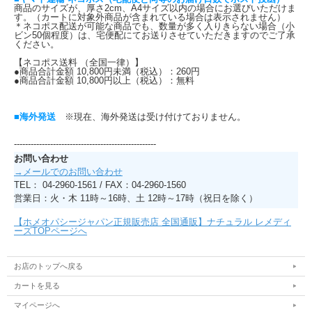
商品のサイズが、厚さ2cm、A4サイズ以内の場合にお選びいただけま
す。（カートに対象外商品が含まれている場合は表示されません）
＊ネコポス配送が可能な商品でも、数量が多く入りきらない場合（小
ビン50個程度）は、宅便配にてお送りさせていただきますのでご了承
ください。
【ネコポス送料 （全国一律）】
●商品合計金額 10,800円未満（税込）：260円
●商品合計金額 10,800円以上（税込）：無料
■海外発送
※現在、海外発送は受け付けておりません。
---------------------------------------------------
お問い合わせ
→メールでのお問い合わせ
TEL： 04-2960-1561 / FAX：04-2960-1560
営業日：火・木 11時～16時、土 12時～17時（祝日を除く）
【ホメオパシージャパン正規販売店 全国通販】ナチュラル レメディ
ーズTOPページへ
お店のトップへ戻る
カートを見る
マイページへ