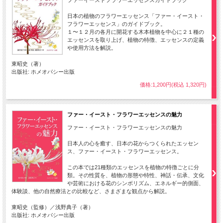
ファーイーストフラワーエッセンスガイドブック
日本の植物のフラワーエッセンス「ファー・イースト・
フラワーエッセンス」のガイドブック。
１〜１２月の各月に開花する木本植物を中心に２１種の
エッセンスを取り上げ、植物の特徴、エッセンスの定義
や使用方法を解説。
東昭史（著）
出版社: ホメオパシー出版
価格:1,200円(税込 1,320円)
ファー・イースト・フラワーエッセンスの魅力
ファー・イースト・フラワーエッセンスの魅力
日本人の心を癒す、日本の花からつくられたエッセン
ス、ファー・イースト・フラワーエッセンス。
この本では21種類のエッセンスを植物の特徴ごとに分
類。その性質を、植物の形態や特性、神話・伝承、文化
や芸術における花のシンボリズム、エネルギー的側面、
体験談、他の自然療法との比較など、さまざまな観点から解説。
東昭史（監修）／浅野典子（著）
出版社: ホメオパシー出版