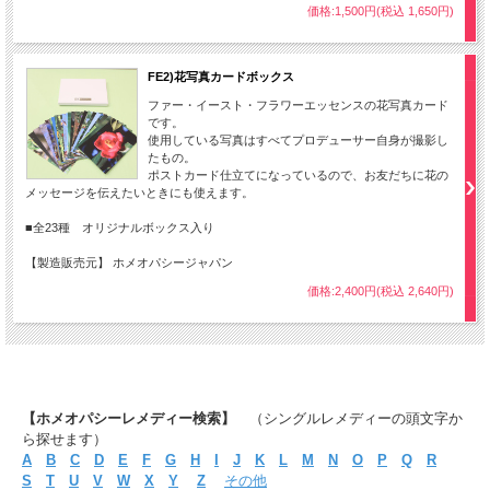
価格:1,500円(税込 1,650円)
FE2)花写真カードボックス
ファー・イースト・フラワーエッセンスの花写真カード
です。
使用している写真はすべてプロデューサー自身が撮影し
たもの。
ポストカード仕立てになっているので、お友だちに花の
メッセージを伝えたいときにも使えます。
■全23種 オリジナルボックス入り
【製造販売元】 ホメオパシージャパン
価格:2,400円(税込 2,640円)
【ホメオパシーレメディー検索】
（シングルレメディーの頭文字か
ら探せます）
A
B
C
D
E
F
G
H
I
J
K
L
M
N
O
P
Q
R
S
T
U
V
W
X
Y
Z
その他