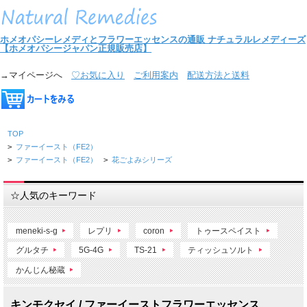
ホメオパシーレメディとフラワーエッセンスの通販
ナチュラルレメディーズ
【ホメオパシージャパン正規販売店】
→マイページへ
♡お気に入り
ご利用案内
配送方法と送料
TOP
>
ファーイースト（FE2）
>
ファーイースト（FE2）
>
花ごよみシリーズ
☆人気のキーワード
meneki-s-g
レプリ
coron
トゥースペイスト
グルタチ
5G-4G
TS-21
ティッシュソルト
かんじん秘蔵
キンモクセイ / ファーイーストフラワーエッセンス