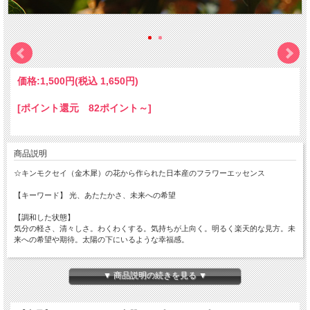
価格:
1,500円
(税込 1,650円)
[ポイント還元 82ポイント～]
商品説明
☆キンモクセイ（金木犀）の花から作られた日本産のフラワーエッセンス
【キーワード】 光、あたたかさ、未来への希望
【調和した状態】
気分の軽さ、清々しさ。わくわくする。気持ちが上向く。明るく楽天的な見方。未
来への希望や期待。太陽の下にいるような幸福感。
【不調和な状態】
気分の重さ、落ち込み。嫌なことが起こりそうな予感。虚しさ。悔しさ。
▼ 商品説明の続きを見る ▼
※フラワーエッセンスは、不調和な状態から選びます。エッセンスをとることで、