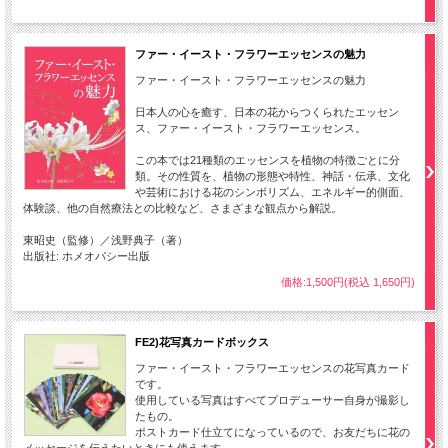
ファー・イースト・フラワーエッセンスの魅力
ファー・イースト・フラワーエッセンスの魅力
日本人の心を癒す、日本の花からつくられたエッセン
ス、ファー・イースト・フラワーエッセンス。
この本では21種類のエッセンスを植物の特徴ごとに分
類。その性質を、植物の形態や特性、神話・伝承、文化
や芸術における花のシンボリズム、エネルギー的側面、
体験談、他の自然療法との比較など、さまざまな観点から解説。
東昭史（監修）／浅野典子（著）
出版社: ホメオパシー出版
価格:1,500円(税込 1,650円)
FE2)花写真カードボックス
ファー・イースト・フラワーエッセンスの花写真カード
です。
使用している写真はすべてプロデューサー自身が撮影し
たもの。
ポストカード仕立てになっているので、お友だちに花の