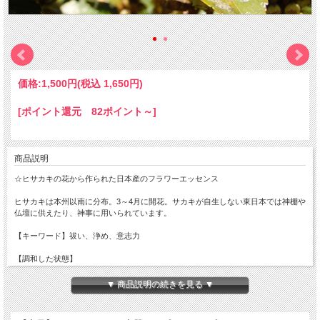
価格:
1,500円
(税込 1,650円)
[ポイント還元 82ポイント～]
商品説明
☆ヒサカキの花から作られた日本産のフラワーエッセンス
ヒサカキは本州以南に分布。3～4月に開花。サカキが自生しない東日本では神棚や
仏壇に供えたり、神事に用いられています。
【キーワード】祓い、浄め、意志力
【調和した状態】
祓い。浄め。アイデンティティの保護。境界線の強化。グラウンディング。意志力
や行動力、活力が高まる。
▼ 商品説明の続きを見る ▼
【不調和な状態】
憑きものがあるような重たい感覚。日頃から外部の悪影響を受けやすい。他人に同