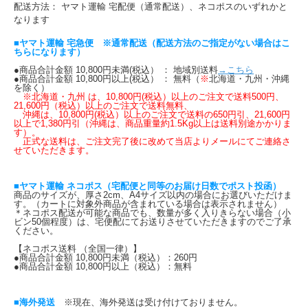
配送方法： ヤマト運輸 宅配便（通常配送）、ネコポスのいずれかと
なります
■ヤマト運輸 宅急便 ※通常配送（配送方法のご指定がない場合はこ
ちらになります）
●商品合計金額 10,800円未満(税込） ： 地域別送料
→こちら
●商品合計金額 10,800円以上(税込） ： 無料（
※
北海道・九州・沖縄
を除く）
※北海道・九州 は、10,800円(税込）以上のご注文で送料500円、
21,600円（税込）以上のご注文で送料無料、
沖縄は、10,800円(税込）以上のご注文で送料の650円引、21,600円
以上で1,380円引（沖縄は、商品重量約1.5Kg以上は送料別途かかりま
す）。
正式な送料は、ご注文完了後に改めて当店よりメールにてご連絡さ
せていただきます。
■ヤマト運輸 ネコポス（宅配便と同等のお届け日数でポスト投函）
商品のサイズが、厚さ2cm、A4サイズ以内の場合にお選びいただけま
す。（カートに対象外商品が含まれている場合は表示されません）
＊ネコポス配送が可能な商品でも、数量が多く入りきらない場合（小
ビン50個程度）は、宅便配にてお送りさせていただきますのでご了承
ください。
【ネコポス送料 （全国一律）】
●商品合計金額 10,800円未満（税込）：260円
●商品合計金額 10,800円以上（税込）：無料
■海外発送
※現在、海外発送は受け付けておりません。