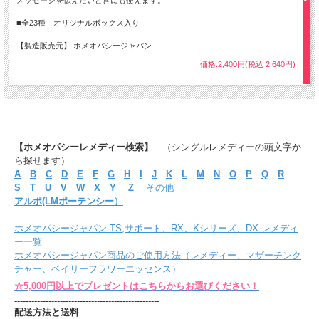
メッセージを伝えたいときにも使えます。
■全23種 オリジナルボックス入り
【製造販売元】 ホメオパシージャパン
価格:2,400円(税込 2,640円)
【ホメオパシーレメディー検索】
（シングルレメディーの頭文字か
ら探せます）
A
B
C
D
E
F
G
H
I
J
K
L
M
N
O
P
Q
R
S
T
U
V
W
X
Y
Z
その他
アルポ(LMポーテンシー）
ホメオパシージャパン TS,サポート、RX、Kシリーズ、DX レメディ
ー一覧
ホメオパシージャパン商品のご使用方法（レメディー、マザーチンク
チャー、ベイリーフラワーエッセンス）
☆5,000円以上でプレゼントはこちらからお選びください！
---------------------------------------------------
配送方法と送料