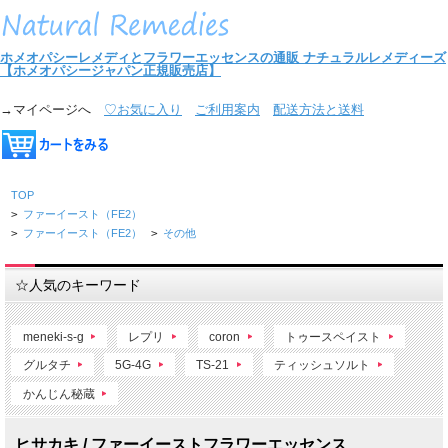
ホメオパシーレメディとフラワーエッセンスの通販
ナチュラルレメディーズ
【ホメオパシージャパン正規販売店】
→マイページへ
♡お気に入り
ご利用案内
配送方法と送料
TOP
>
ファーイースト（FE2）
>
ファーイースト（FE2）
>
その他
☆人気のキーワード
meneki-s-g
レプリ
coron
トゥースペイスト
グルタチ
5G-4G
TS-21
ティッシュソルト
かんじん秘蔵
ヒサカキ / ファーイーストフラワーエッセンス