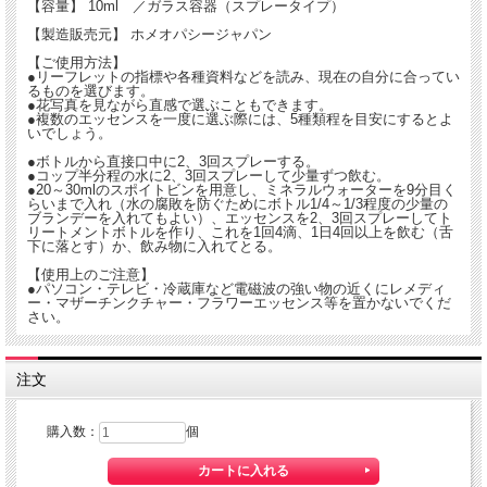
【容量】 10ml ／ガラス容器（スプレータイプ）
調する。他人の意見に合わせる。
【製造販売元】 ホメオパシージャパン
【ご使用方法】
※フラワーエッセンスは、不調和な状態から選びます。エッセンスをとることで、
●リーフレットの指標や各種資料などを読み、現在の自分に合ってい
調和された状態へと導くサポートをしてくれます。
るものを選びます。
●花写真を見ながら直感で選ぶこともできます。
※現在リサーチ中のエッセンスにつき、今後商品の仕様や解説、使用方法などが変
●複数のエッセンスを一度に選ぶ際には、5種類程を目安にするとよ
いでしょう。
更されたり、販売終了となる場合などがございます。あらかじめご了承ください。
●ボトルから直接口中に2、3回スプレーする。
■アルコール分19％ スピリッツ
●コップ半分程の水に2、3回スプレーして少量ずつ飲む。
※この商品はお酒です。20歳以上の年齢であることを確認できない場合には酒類を
●20～30mlのスポイトビンを用意し、ミネラルウォーターを9分目く
販売いたしません。
らいまで入れ（水の腐敗を防ぐためにボトル1/4～1/3程度の少量の
ブランデーを入れてもよい）、エッセンスを2、3回スプレーしてト
リートメントボトルを作り、これを1回4滴、1日4回以上を飲む（舌
下に落とす）か、飲み物に入れてとる。
【使用上のご注意】
●パソコン・テレビ・冷蔵庫など電磁波の強い物の近くにレメディ
ー・マザーチンクチャー・フラワーエッセンス等を置かないでくだ
さい。
注文
購入数：
個