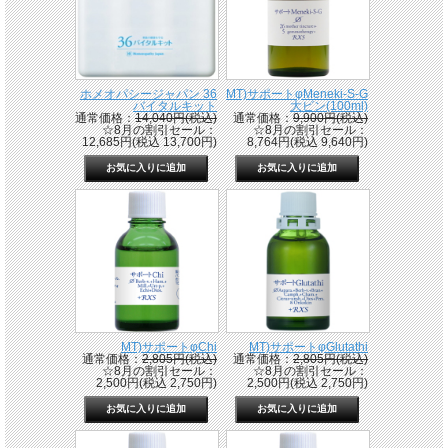
ホメオパシージャパン 36
MT)サポートφMeneki-S-G
バイタルキット
大ビン(100ml)
通常価格：
14,040円(税込)
通常価格：
9,900円(税込)
☆8月の割引セール：
☆8月の割引セール：
12,685円(税込 13,700円)
8,764円(税込 9,640円)
MT)サポートφChi
MT)サポートφGlutathi
通常価格：
2,805円(税込)
通常価格：
2,805円(税込)
☆8月の割引セール：
☆8月の割引セール：
2,500円(税込 2,750円)
2,500円(税込 2,750円)