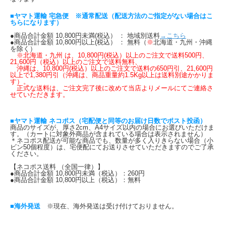
■ヤマト運輸 宅急便 ※通常配送（配送方法のご指定がない場合はこ
ちらになります）
●商品合計金額 10,800円未満(税込） ： 地域別送料
→こちら
●商品合計金額 10,800円以上(税込） ： 無料（
※
北海道・九州・沖縄
を除く）
※北海道・九州 は、10,800円(税込）以上のご注文で送料500円、
21,600円（税込）以上のご注文で送料無料、
沖縄は、10,800円(税込）以上のご注文で送料の650円引、21,600円
以上で1,380円引（沖縄は、商品重量約1.5Kg以上は送料別途かかりま
す）。
正式な送料は、ご注文完了後に改めて当店よりメールにてご連絡さ
せていただきます。
■ヤマト運輸 ネコポス（宅配便と同等のお届け日数でポスト投函）
商品のサイズが、厚さ2cm、A4サイズ以内の場合にお選びいただけま
す。（カートに対象外商品が含まれている場合は表示されません）
＊ネコポス配送が可能な商品でも、数量が多く入りきらない場合（小
ビン50個程度）は、宅便配にてお送りさせていただきますのでご了承
ください。
【ネコポス送料 （全国一律）】
●商品合計金額 10,800円未満（税込）：260円
●商品合計金額 10,800円以上（税込）：無料
■海外発送
※現在、海外発送は受け付けておりません。
---------------------------------------------------