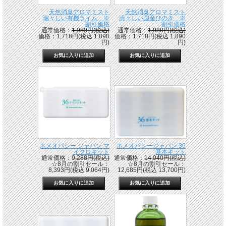
天然消臭アロマミスト
天然消臭アロマミスト
瑞々しい有機ライム ※
清々しい国産ひのき ※
割引価格
割引価格
通常価格：
1,980円(税込)
通常価格：
1,980円(税込)
価格：1,718円(税込 1,890
価格：1,718円(税込 1,890
円)
円)
ホメオパシー ジャパン マ
ホメオパシージャパン 36
イクロキット
基本キット
通常価格：
9,288円(税込)
通常価格：
14,040円(税込)
☆8月の割引セール：
☆8月の割引セール：
8,393円(税込 9,064円)
12,685円(税込 13,700円)