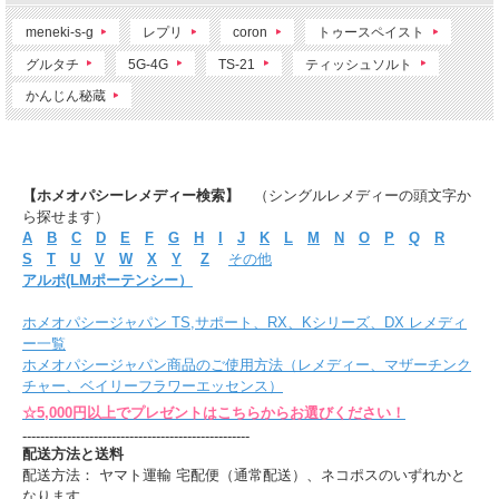
meneki-s-g
レプリ
coron
トゥースペイスト
グルタチ
5G-4G
TS-21
ティッシュソルト
かんじん秘蔵
【ホメオパシーレメディー検索】
（シングルレメディーの頭文字か
ら探せます）
A
B
C
D
E
F
G
H
I
J
K
L
M
N
O
P
Q
R
S
T
U
V
W
X
Y
Z
その他
アルポ(LMポーテンシー）
ホメオパシージャパン TS,サポート、RX、Kシリーズ、DX レメディ
ー一覧
ホメオパシージャパン商品のご使用方法（レメディー、マザーチンク
チャー、ベイリーフラワーエッセンス）
☆5,000円以上でプレゼントはこちらからお選びください！
---------------------------------------------------
配送方法と送料
配送方法： ヤマト運輸 宅配便（通常配送）、ネコポスのいずれかと
なります