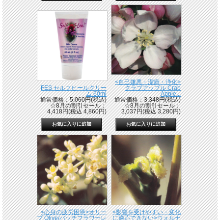
<自己嫌悪・潔癖・浄化>
FES セルフヒールクリー
クラブアップル Crab
ム 60ml
Apple...
通常価格：
5,060円(税込)
通常価格：
3,348円(税込)
☆8月の割引セール：
☆8月の割引セール：
4,418円(税込 4,860円)
3,037円(税込 3,280円)
<心身の疲労困憊>オリー
<影響を受けやすい・変化
ブ Olive/バッチフラワーレ
に適応できない>ウォルナ