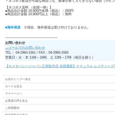
＊ネコポス配送が可能な商品でも、数量が多く入りきらない場合（小ビン
【ネコポス送料 （全国一律）】
●商品合計金額 10,800円未満（税込）：260円
●商品合計金額 10,800円以上（税込）：無料
■海外発送
※現在、海外発送は受け付けておりません。
---------------------------------------------------
お問い合わせ
→メールでのお問い合わせ
TEL： 04-2960-1561 / FAX：04-2960-1560
営業日：火・木 11時～16時、土 12時～17時（祝日を除く）
【ホメオパシージャパン正規販売店 全国通販】ナチュラル レメディーズ
お店のトップへ戻る
カートを見る
マイページへ
お客様の声を見る
ご利用案内
特定商取引法表示