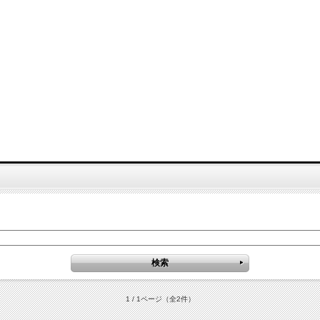
1 / 1ページ
（全2件）