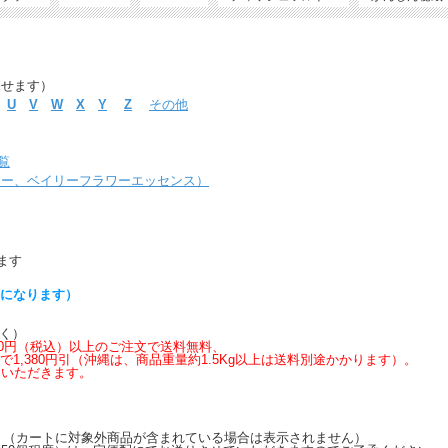
探せます）
U
V
W
X
Y
Z
その他
覧
ャー、ベイリーフラワーエッセンス）
ます
らになります）
く）
,600円（税込）以上のご注文で送料無料、
上で1,380円引（沖縄は、商品重量約1.5Kg以上は送料別途かかります）。
いただきます。
す。（カートに対象外商品が含まれている場合は表示されません）