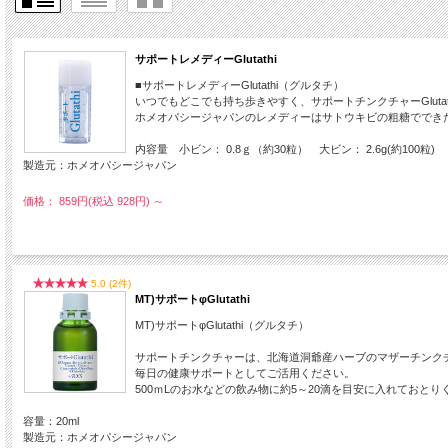
サポートレメディーGlutathi
■サポートレメディーGlutathi（グルタチ）
いつでもどこでも持ち歩きやすく、サポートチンクチャーGlut
ホメオパシージャパンのレメディーはサトウキビの粗糖ででき
内容量 小ビン： 0.8ｇ（約30粒） 大ビン： 2.6g(約100粒)
製造元：ホメオパシージャパン
価格： 859円(税込 928円)
～
5.0 (2件)
MT)サポートφGlutathi
MT)サポートφGlutathi（グルタチ）
サポートチンクチャーは、北海道洞爺産ハーブのマザーチンク
毎日の健康サポートとしてご活用ください。
500ｍLのお水などの飲み物に約5～20滴を目安に入れておとり
容量：20ml
製造元：ホメオパシージャパン