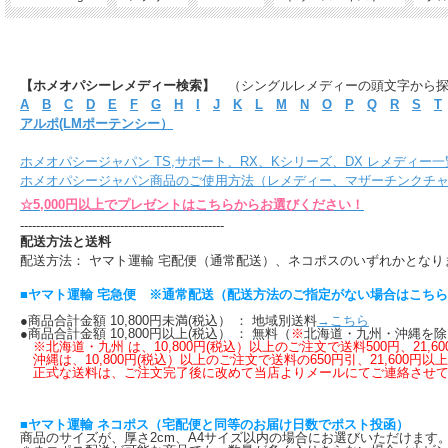
【ホメオパシーレメディー検索】
（シングルレメディーの頭文字から
A
B
C
D
E
F
G
H
I
J
K
L
M
N
O
P
Q
R
S
T
アルポ(LMポーテンシー）
ホメオパシージャパン TS,サポート、RX、Kシリーズ、DX レメディー一
ホメオパシージャパン商品のご使用方法（レメディー、マザーチンクチ
☆5,000円以上でプレゼントはこちらからお選びください！
---------------------------------------------------
配送方法と送料
配送方法： ヤマト運輸 宅配便（通常配送）、ネコポスのいずれかとなり
■ヤマト運輸 宅急便 ※通常配送（配送方法のご指定がない場合はこち
●商品合計金額 10,800円未満(税込） ： 地域別送料
→こちら
●商品合計金額 10,800円以上(税込） ： 無料（
※
北海道・九州・沖縄を除
※北海道・九州 は、10,800円(税込）以上のご注文で送料500円、21
沖縄は、10,800円(税込）以上のご注文で送料の650円引、21,600円以
正式な送料は、ご注文完了後に改めて当店よりメールにてご連絡させて
■ヤマト運輸 ネコポス（宅配便と同等のお届け日数でポスト投函）
商品のサイズが、厚さ2cm、A4サイズ以内の場合にお選びいただけま