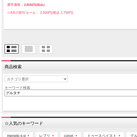
通常価格：
2,805円(税込)
☆8月の割引セール： 2,500円(税込 2,750円)
商品検索
キーワード検索
☆人気のキーワード
meneki-s-g
レプリ
coron
トゥースペイスト
グ