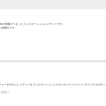
athiの情報がつまったコンビネーションレメディーです。
た砂糖玉です。
チャーを中心にレメディーをコンビネーションしたホメオパシージャパンオリジナルのチン
ください。