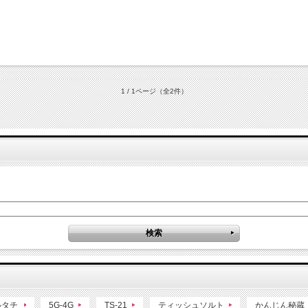
1 / 1ページ
（全2件）
ルタチ
5G-4G
TS-21
ティッシュソルト
かんじん秘蔵