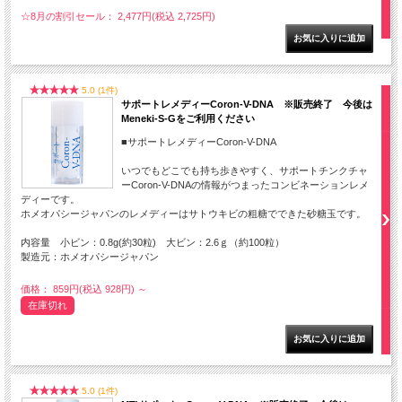
☆8月の割引セール： 2,477円(税込 2,725円)
5.0 (1件)
サポートレメディーCoron-V-DNA ※販売終了 今後は
Meneki-S-Gをご利用ください
■サポートレメディーCoron-V-DNA
いつでもどこでも持ち歩きやすく、サポートチンクチャ
ーCoron-V-DNAの情報がつまったコンビネーションレメ
ディーです。
ホメオパシージャパンのレメディーはサトウキビの粗糖でできた砂糖玉です。
内容量 小ビン：0.8g(約30粒) 大ビン：2.6ｇ（約100粒）
製造元：ホメオパシージャパン
価格： 859円(税込 928円)
～
在庫切れ
5.0 (1件)