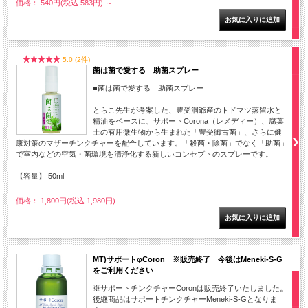
価格： 540円(税込 583円)
～
5.0 (2件)
菌は菌で愛する 助菌スプレー
■菌は菌で愛する 助菌スプレー
とらこ先生が考案した、豊受洞爺産のトドマツ蒸留水と
精油をベースに、サポートCorona（レメディー）、腐葉
土の有用微生物から生まれた「豊受御古菌」、さらに健
康対策のマザーチンクチャーを配合しています。「殺菌・除菌」でなく「助菌」
で室内などの空気・菌環境を清浄化する新しいコンセプトのスプレーです。
【容量】 50ml
価格： 1,800円(税込 1,980円)
MT)サポートφCoron ※販売終了 今後はMeneki-S-G
をご利用ください
※サポートチンクチャーCoronは販売終了いたしました。
後継商品はサポートチンクチャーMeneki-S-Gとなりま