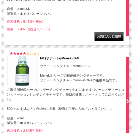
容量：20ml×3本
製造元：ホメオパシージャパン
通常価格：
8,415円(税込)
価格： 7,432円(税込 8,175円)
5.0 (1件)
MT)サポートφMeneki-S-G
サポートチンクチャーMeneki-S-G
Menekiシリーズの最高峰チンクチャーです。
サポートチンクチャーCoron-V-DNAの後継商品です。
北海道洞爺産ハーブのマザーチンクチャーを中心にホメオパシーレメディーをコ
ンビネーションしたチンクチャーです。毎日の健康サポートとしてご活用くださ
い。
500ｍLのお水などの飲み物に約5～20滴を目安に入れておとりください。
容量：20ml
製造元：ホメオパシージャパン
通常価格：
2,805円(税込)