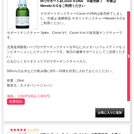
MT)サポートφCoron-V-DNA ※販売終了 今後は
Meneki-S-Gをご利用ください
※サポートチンクチャーCoron-V-DNAは販売終了しまし
た。今後は 後継商品 サポートチンクチャーMeneki-S-Gを
ご利用ください。
サポートチンクチャー Spike、Coron-V-f、Coron-V-m の改良版チンクチャーで
す。
北海道洞爺産ハーブのマザーチンクチャーを中心にホメオパシーレメディーをコ
ンビネーションしたチンクチャーです。毎日の健康サポートとしてご活用くださ
い。
心をひらくダイオスコリアのマザーチンクチャー入り。
500ｍLのお水などの飲み物に約5～20滴を目安に入れておとりください。
容量：20ml
製造元：ホメオパシージャパン
価格： 2,550円(税込 2,805円)
在庫切れ
5.0 (4件)