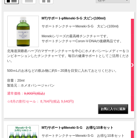
MT)サポートφMeneki-S-G 大ビン(100ml)
サポートチンクチャーMeneki-S-G 大ビン(100ml)
Menekiシリーズの最高峰チンクチャーです。
サポートチンクチャーCoron-V-DNAの後継商品です。
北海道洞爺産ハーブのマザーチンクチャーを中心にホメオパシーレメディーをコ
ンビネーションしたチンクチャーです。毎日の健康サポートとしてご活用くださ
い。
500ｍLのお水などの飲み物に約5～20滴を目安に入れておとりください。
容量：20ml
製造元：ホメオパシージャパン
通常価格：
9,900円(税込)
☆8月の割引セール： 8,764円(税込 9,640円)
MT)サポートφMeneki-S-G お得な10本セット
サポートチンクチャーMeneki-S-G お得な10本セット