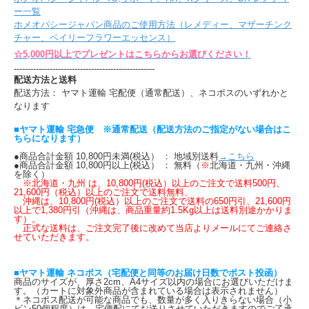
ー一覧
ホメオパシージャパン商品のご使用方法（レメディー、マザーチンク
チャー、ベイリーフラワーエッセンス）
☆5,000円以上でプレゼントはこちらからお選びください！
---------------------------------------------------
配送方法と送料
配送方法： ヤマト運輸 宅配便（通常配送）、ネコポスのいずれかと
なります
■ヤマト運輸 宅急便 ※通常配送（配送方法のご指定がない場合はこ
ちらになります）
●商品合計金額 10,800円未満(税込） ： 地域別送料
→こちら
●商品合計金額 10,800円以上(税込） ： 無料（
※
北海道・九州・沖縄
を除く）
※北海道・九州 は、10,800円(税込）以上のご注文で送料500円、
21,600円（税込）以上のご注文で送料無料、
沖縄は、10,800円(税込）以上のご注文で送料の650円引、21,600円
以上で1,380円引（沖縄は、商品重量約1.5Kg以上は送料別途かかりま
す）。
正式な送料は、ご注文完了後に改めて当店よりメールにてご連絡さ
せていただきます。
■ヤマト運輸 ネコポス（宅配便と同等のお届け日数でポスト投函）
商品のサイズが、厚さ2cm、A4サイズ以内の場合にお選びいただけま
す。（カートに対象外商品が含まれている場合は表示されません）
＊ネコポス配送が可能な商品でも、数量が多く入りきらない場合（小
ビン50個程度）は、宅便配にてお送りさせていただきますのでご了承