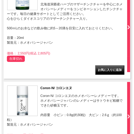
北海道洞爺産ハーブのマザーチンクチャーを中心にホメ
オパシーレメディーをコンビネーションしたチンクチャ
ーです。毎日の健康サポートとしてご活用ください。
心をひらくダイオスコリアのマザーチンクチャー入り。
500ｍLのお水などの飲み物に約5～20滴を目安に入れておとりください。
容量：20ml
製造元：ホメオパシージャパン
価格： 2,550円(税込 2,805円)
在庫切れ
Coron-N/ コロンエヌ
Coron-N/ コロンエヌのホメオパシーレメディーです。
ホメオパシージャパンのレメディーはサトウキビ粗糖で
できた砂糖玉です。
内容量 小ビン：0.8g(約30粒) 大ビン：2.6ｇ（約100
粒）
製造元：ホメオパシージャパン