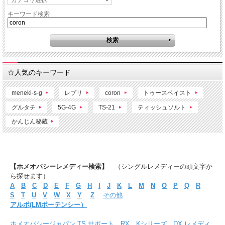
キーワード検索
☆人気のキーワード
meneki-s-g
レプリ
coron
トゥースペイスト
グルタチ
5G-4G
TS-21
ティッシュソルト
かんじん秘蔵
【ホメオパシーレメディー検索】
（シングルレメディーの頭文字か
ら探せます）
A
B
C
D
E
F
G
H
I
J
K
L
M
N
O
P
Q
R
S
T
U
V
W
X
Y
Z
その他
アルポ(LMポーテンシー）
ホメオパシージャパン TS,サポート、RX、Kシリーズ、DX レメディ