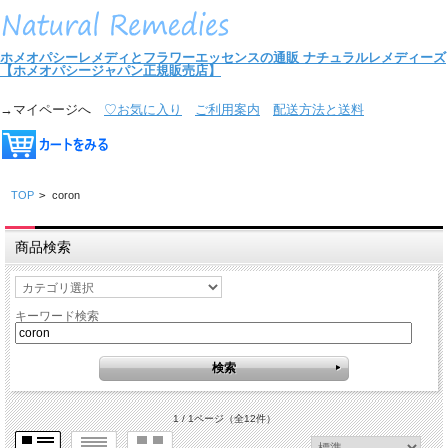
ホメオパシーレメディとフラワーエッセンスの通販
ナチュラルレメディーズ
【ホメオパシージャパン正規販売店】
→マイページへ
♡お気に入り
ご利用案内
配送方法と送料
TOP
>
coron
商品検索
キーワード検索
1 / 1ページ
（全12件）