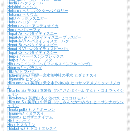
Hecla./ ヘクララーバ
Heishin/ ヘイシン
Helic-p./ ヘリコバクターパイロリー
Helium./ ヘリウム
Hell./ ヘラボラスニガー
Helo./ ヘロダーマ
Helon./ へロニアスディオイカ
Hep./ ヘパソーファ
Hepat-A/ ヘパタイティスエー
Hepat-A+B/ ヘパタイティスエープラスビー
Hepat-A-V/ ヘパタイティスエーバク
Hepat-B/ ヘパタイティスビー
Hepat-B-V/ ヘパタイティスビーバク
Hepat-C/ ヘパタイティスシー
Herp-s./ ヘーペスシンプレックス
Herp-z./ ヘーペスゾースター
Hib./ ヘモインフ（ヘモフィルスインフルエンザ）
Hibar-w./ ヒバラスイ
HIB-V/ ヒブバク
Hida-mina-w./ 飛騨一宮水無神社の手水 ヒダミナスイ
Higurashi/ ヒグラシ
Hiko-ame-w./ 英彦山 天之水分神の水 ヒコサンアメノミクマリノカ
ミ
Hiko-ho-S./ 英彦山 奉幣殿（ひこさんほうへいでん）ヒコホウヘイシ
ュリン
Hiko-kor-w./ 英彦山 衣ヶ池の水 ヒココロモスイ
Hiko-na-S./ 英彦山 中津宮（ひこさんなかつみや）ヒコサンナカツシ
ュリン
Hinoki-poll./ ヒノキポーレン
Hinum-w./ ヒヌマスイ
Hippoz./ ヒポザエナイナム
Hir./ ヒルード
His./ ヒスタミン
Hitokot-w./ ヒトコトヌシスイ