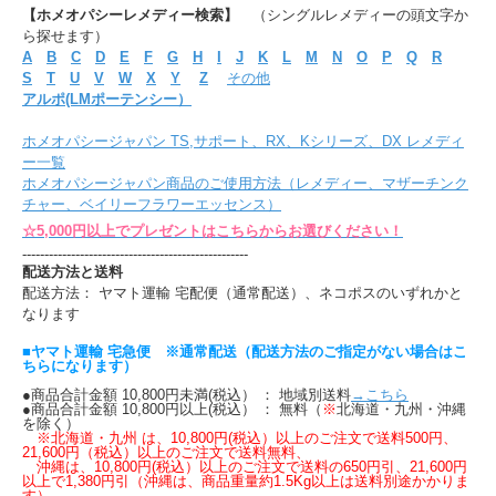
【ホメオパシーレメディー検索】
（シングルレメディーの頭文字か
ら探せます）
A
B
C
D
E
F
G
H
I
J
K
L
M
N
O
P
Q
R
S
T
U
V
W
X
Y
Z
その他
アルポ(LMポーテンシー）
ホメオパシージャパン TS,サポート、RX、Kシリーズ、DX レメディ
ー一覧
ホメオパシージャパン商品のご使用方法（レメディー、マザーチンク
チャー、ベイリーフラワーエッセンス）
☆5,000円以上でプレゼントはこちらからお選びください！
---------------------------------------------------
配送方法と送料
配送方法： ヤマト運輸 宅配便（通常配送）、ネコポスのいずれかと
なります
■ヤマト運輸 宅急便 ※通常配送（配送方法のご指定がない場合はこ
ちらになります）
●商品合計金額 10,800円未満(税込） ： 地域別送料
→こちら
●商品合計金額 10,800円以上(税込） ： 無料（
※
北海道・九州・沖縄
を除く）
※北海道・九州 は、10,800円(税込）以上のご注文で送料500円、
21,600円（税込）以上のご注文で送料無料、
沖縄は、10,800円(税込）以上のご注文で送料の650円引、21,600円
以上で1,380円引（沖縄は、商品重量約1.5Kg以上は送料別途かかりま
す）。