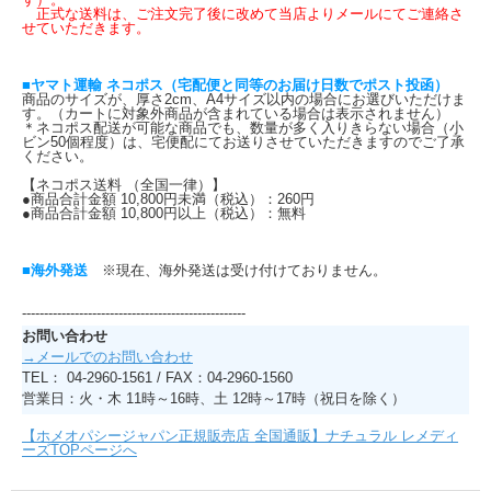
正式な送料は、ご注文完了後に改めて当店よりメールにてご連絡さ
せていただきます。
■ヤマト運輸 ネコポス（宅配便と同等のお届け日数でポスト投函）
商品のサイズが、厚さ2cm、A4サイズ以内の場合にお選びいただけま
す。（カートに対象外商品が含まれている場合は表示されません）
＊ネコポス配送が可能な商品でも、数量が多く入りきらない場合（小
ビン50個程度）は、宅便配にてお送りさせていただきますのでご了承
ください。
【ネコポス送料 （全国一律）】
●商品合計金額 10,800円未満（税込）：260円
●商品合計金額 10,800円以上（税込）：無料
■海外発送
※現在、海外発送は受け付けておりません。
---------------------------------------------------
お問い合わせ
→メールでのお問い合わせ
TEL： 04-2960-1561 / FAX：04-2960-1560
営業日：火・木 11時～16時、土 12時～17時（祝日を除く）
【ホメオパシージャパン正規販売店 全国通販】ナチュラル レメディ
ーズTOPページへ