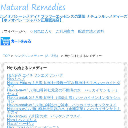
ホメオパシーレメディとフラワーエッセンスの通販
ナチュラルレメディーズ
【ホメオパシージャパン正規販売店】
→マイページへ
♡お気に入り
ご利用案内
配送方法と送料
TOP
>
シングルレメディー（A～Z他）
>
Hからはじまるレメディー
Hから始まるレメディー
H1N1-V/ エイチワンエヌワンバク
Hab./ ハブ
Hakkai-Hida-w. / 八海山神社+飛騨一宮水無神社の手水 ハッカイヒダ
スイ
Hakka-m-w./ 八海山尊神社元宮の不動滝の水 ハッカイサンモトミ
ヤスイ
Hakka-ontak-S./ 八海山神社（御嶽山麓）ハッカイサンオンタケシュ
リン
Hakka-ontak-w./ 八海山神社のご神水 ハッカイサンオンタケスイ
Hakka-s-w./ 八海山尊神社里宮の水（金剛霊泉）ハッカイサンサトミ
ヤスイ
Hakkeng-w./ 八剣宮の水 ハッケングウスイ
Ham./ ハマメリス
Hazel/ ヘーゼル
Hebi_rpm./ ヘビアールピーエム