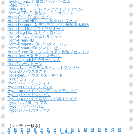
Hiyoko_rpm./ ヒヨコアールピーエム
Holl-b./ ホリーベリー
Holly./ ホリー（イレクスアクイフォリウム）
Horm-ACTH-D/ 酢酸テトラコサクチド
Horm-Cellc-D/ セルセプト
Horm-Clomif-HD/ クエン酸クロミフェン
Horm-Desmop-D/ デスモプレシン酢酸塩水和物
Horm-Est-HD/ エストラジオール
Horm-Hcg-HD/ ゴナドトロピン
Horm-Pill-D / ホルムピルディー
Horm-Prem-HD
Horm-Progest-HD/ プロゲステロン
Horm-Somat-HD/ ソマトロピン
Horm-Supre-D/ スプレキュア：酢酸ブセレリン
Horm-Test-HD/ テストステロン
Horm-Thyradi-D/ チラージンＳ
Horn./ ホーンビーン
Hors-c-f./ ホースチェストナットフラワー
Hous-d./ ハウスダスト
Hous-d-m./ ハウスダストマイト
Hura./ ヒューラ
Hydr./ ハイドラスティス
Hydrang./ ハイドレンジャ
Hydrc-ac./ ハイドロシアニックアシッド
Hydrog./ ハイドロジェン
Hydrog-p./ ハイドロジェンペロキサイド
Hyos./ ハイヨサイマス
Hyper./ ハイペリカム
Hypoth./ ハイポサラマス
【レメディー検索】
A
B
C
D
E
F
G
H
I
J
K
L
M
N
O
P
Q
R
S
T
U
V
W
X
Y
Z
その他