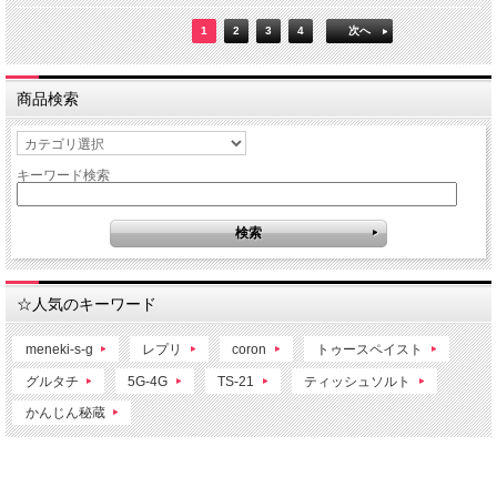
1
2
3
4
次へ
商品検索
キーワード検索
☆人気のキーワード
meneki-s-g
レプリ
coron
トゥースペイスト
グルタチ
5G-4G
TS-21
ティッシュソルト
かんじん秘蔵