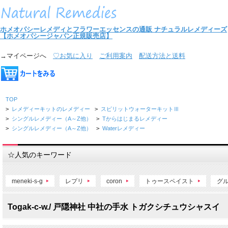
ホメオパシーレメディとフラワーエッセンスの通販
ナチュラルレメディーズ
【ホメオパシージャパン正規販売店】
→マイページへ
♡お気に入り
ご利用案内
配送方法と送料
TOP
>
レメディーキットのレメディー
>
スピリットウォーターキットⅢ
>
シングルレメディー（A～Z他）
>
Tからはじまるレメディー
>
シングルレメディー（A～Z他）
>
Waterレメディー
☆人気のキーワード
meneki-s-g
レプリ
coron
トゥースペイスト
グ
Togak-c-w./ 戸隠神社 中社の手水 トガクシチュウシャスイ