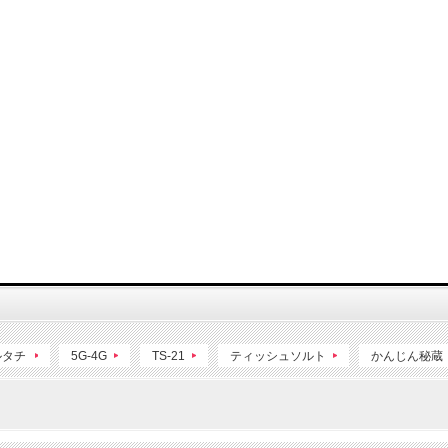
ルタチ
5G-4G
TS-21
ティッシュソルト
かんじん秘蔵