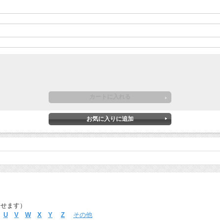
探せます）
U
V
W
X
Y
Z
その他