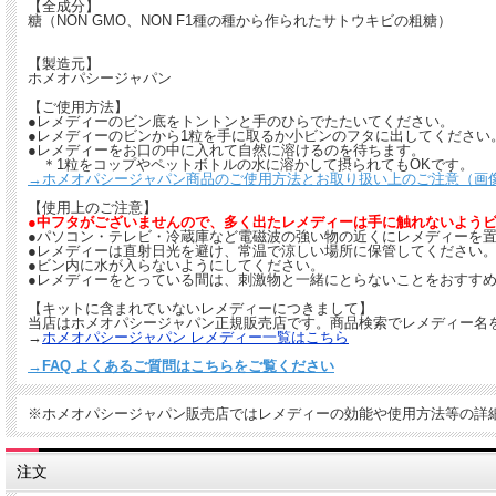
【全成分】
糖（NON GMO、NON F1種の種から作られたサトウキビの粗糖）
【製造元】
ホメオパシージャパン
【ご使用方法】
●レメディーのビン底をトントンと手のひらでたたいてください。
●レメディーのビンから1粒を手に取るか小ビンのフタに出してください
●レメディーをお口の中に入れて自然に溶けるのを待ちます。
＊1粒をコップやペットボトルの水に溶かして摂られてもOKです。
→ホメオパシージャパン商品のご使用方法とお取り扱い上のご注意（画
【使用上のご注意】
●中フタがございませんので、多く出たレメディーは手に触れないよう
●パソコン・テレビ・冷蔵庫など電磁波の強い物の近くにレメディーを
●レメディーは直射日光を避け、常温で涼しい場所に保管してください
●ビン内に水が入らないようにしてください。
●レメディーをとっている間は、刺激物と一緒にとらないことをおすすめ
【キットに含まれていないレメディーにつきまして】
当店はホメオパシージャパン正規販売店です。商品検索でレメディー名
→
ホメオパシージャパン レメディー一覧はこちら
→FAQ よくあるご質問はこちらをご覧ください
※ホメオパシージャパン販売店ではレメディーの効能や使用方法等の詳
注文