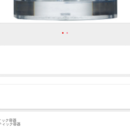
。
ティック容器
スティック容器