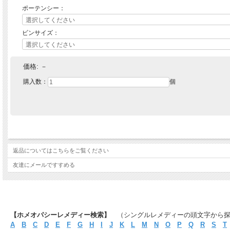
ポーテンシー：
ビンサイズ：
価格:
－
購入数：
個
返品についてはこちらをご覧ください
友達にメールですすめる
【ホメオパシーレメディー検索】
（シングルレメディーの頭文字から
A
B
C
D
E
F
G
H
I
J
K
L
M
N
O
P
Q
R
S
T