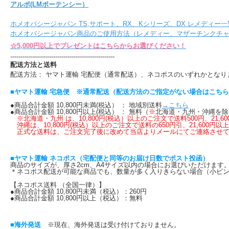
アルポ(LMポーテンシー）
ホメオパシージャパン TS,サポート、RX、Kシリーズ、DX レメディー一
ホメオパシージャパン商品のご使用方法（レメディー、マザーチンクチ
☆5,000円以上でプレゼントはこちらからお選びください！
---------------------------------------------------
配送方法と送料
配送方法： ヤマト運輸 宅配便（通常配送）、ネコポスのいずれかとなり
■ヤマト運輸 宅急便 ※通常配送（配送方法のご指定がない場合はこち
●商品合計金額 10,800円未満(税込） ： 地域別送料
→こちら
●商品合計金額 10,800円以上(税込） ： 無料（
※
北海道・九州・沖縄を除
※北海道・九州 は、10,800円(税込）以上のご注文で送料500円、21
沖縄は、10,800円(税込）以上のご注文で送料の650円引、21,600円以
正式な送料は、ご注文完了後に改めて当店よりメールにてご連絡させて
■ヤマト運輸 ネコポス（宅配便と同等のお届け日数でポスト投函）
商品のサイズが、厚さ2cm、A4サイズ以内の場合にお選びいただけま
＊ネコポス配送が可能な商品でも、数量が多く入りきらない場合（小ビン
【ネコポス送料 （全国一律）】
●商品合計金額 10,800円未満（税込）：260円
●商品合計金額 10,800円以上（税込）：無料
■海外発送
※現在、海外発送は受け付けておりません。