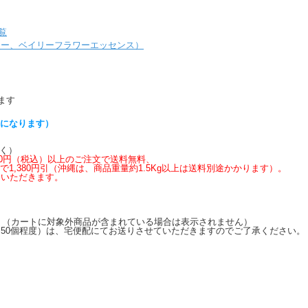
覧
ャー、ベイリーフラワーエッセンス）
ます
らになります）
く）
,600円（税込）以上のご注文で送料無料、
上で1,380円引（沖縄は、商品重量約1.5Kg以上は送料別途かかります）。
いただきます。
す。（カートに対象外商品が含まれている場合は表示されません）
50個程度）は、宅便配にてお送りさせていただきますのでご了承ください。