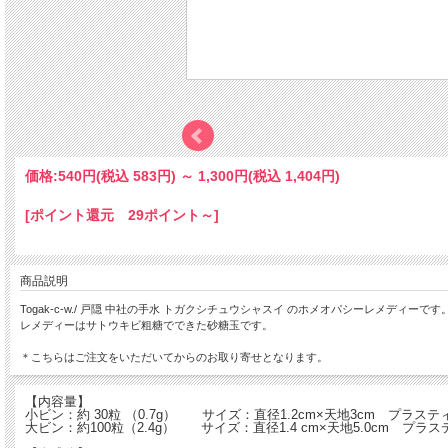
価格:
540円
(税込 583円)
～
1,300円
(税込 1,404円)
[ポイント還元 29ポイント～]
商品説明
Togak-c-w./ 戸隠 中社の手水 トガクシチュウシャスイ のホメオパシーレメディーです
レメディーはサトウキビ粗糖でできた砂糖玉です。
＊こちらはご注文をいただいてからのお取り寄せとなります。
【内容量】
小ビン：約 30粒 （0.7g） サイズ：直径1.2cm×天地3cm プラス
大ビン：約100粒（2.4g） サイズ：直径1.4 cm×天地5.0cm プラ