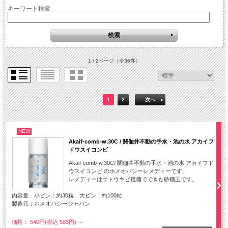
キーワード検索
1 / 2ページ
（全36件）
1
2
次へ
NEW
Akaif-comb-w.30C / 閼伽井不動の手水・池の水 アカイフ
ドウスイコンビ
Akaif-comb-w.30C/ 閼伽井不動の手水・池の水 アカイフド
ウスイコンビ のホメオパシーレメディーです。
レメディーはサトウキビ粗糖でできた砂糖玉です。
内容量 小ビン：約30粒 大ビン：約100粒
製造元：ホメオパシージャパン
価格： 540円(税込 583円)
～