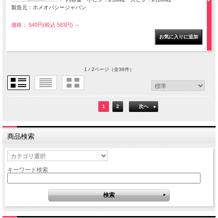
製造元：ホメオパシージャパン
価格： 540円(税込 583円)
～
1 / 2ページ
（全36件）
1
2
次へ
商品検索
キーワード検索