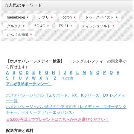
☆人気のキーワード
meneki-s-g
レプリ
coron
トゥースペイスト
グルタチ
5G-4G
TS-21
ティッシュソルト
かんじん秘蔵
【ホメオパシーレメディー検索】
（シングルレメディーの頭文字か
ら探せます）
A
B
C
D
E
F
G
H
I
J
K
L
M
N
O
P
Q
R
S
T
U
V
W
X
Y
Z
その他
アルポ(LMポーテンシー）
ホメオパシージャパン TS,サポート、RX、Kシリーズ、DX レメディ
ー一覧
ホメオパシージャパン商品のご使用方法（レメディー、マザーチンク
チャー、ベイリーフラワーエッセンス）
☆5,000円以上でプレゼントはこちらからお選びください！
---------------------------------------------------
配送方法と送料