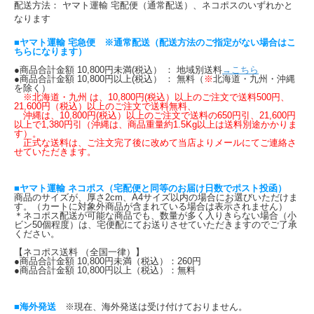
配送方法： ヤマト運輸 宅配便（通常配送）、ネコポスのいずれかと
なります
■ヤマト運輸 宅急便 ※通常配送（配送方法のご指定がない場合はこ
ちらになります）
●商品合計金額 10,800円未満(税込） ： 地域別送料
→こちら
●商品合計金額 10,800円以上(税込） ： 無料（
※
北海道・九州・沖縄
を除く）
※北海道・九州 は、10,800円(税込）以上のご注文で送料500円、
21,600円（税込）以上のご注文で送料無料、
沖縄は、10,800円(税込）以上のご注文で送料の650円引、21,600円
以上で1,380円引（沖縄は、商品重量約1.5Kg以上は送料別途かかりま
す）。
正式な送料は、ご注文完了後に改めて当店よりメールにてご連絡さ
せていただきます。
■ヤマト運輸 ネコポス（宅配便と同等のお届け日数でポスト投函）
商品のサイズが、厚さ2cm、A4サイズ以内の場合にお選びいただけま
す。（カートに対象外商品が含まれている場合は表示されません）
＊ネコポス配送が可能な商品でも、数量が多く入りきらない場合（小
ビン50個程度）は、宅便配にてお送りさせていただきますのでご了承
ください。
【ネコポス送料 （全国一律）】
●商品合計金額 10,800円未満（税込）：260円
●商品合計金額 10,800円以上（税込）：無料
■海外発送
※現在、海外発送は受け付けておりません。