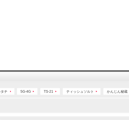
ルタチ
5G-4G
TS-21
ティッシュソルト
かんじん秘蔵