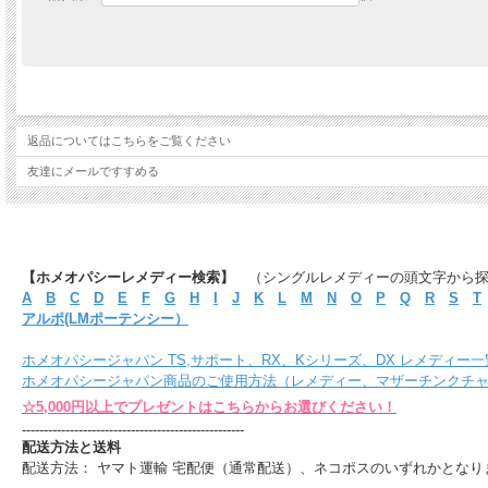
返品についてはこちらをご覧ください
友達にメールですすめる
【ホメオパシーレメディー検索】
（シングルレメディーの頭文字から
A
B
C
D
E
F
G
H
I
J
K
L
M
N
O
P
Q
R
S
T
アルポ(LMポーテンシー）
ホメオパシージャパン TS,サポート、RX、Kシリーズ、DX レメディー一
ホメオパシージャパン商品のご使用方法（レメディー、マザーチンクチ
☆5,000円以上でプレゼントはこちらからお選びください！
---------------------------------------------------
配送方法と送料
配送方法： ヤマト運輸 宅配便（通常配送）、ネコポスのいずれかとなり