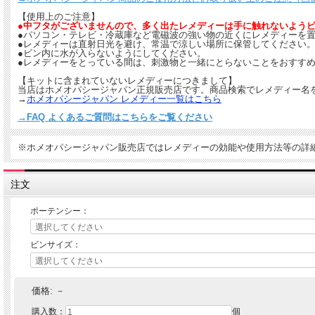
【使用上のご注意】
●中フタがございませんので、多く出たレメディーは手に触れないよう
●パソコン・テレビ・冷蔵庫など電磁波の強い物の近くにレメディーを
●レメディーは直射日光を避け、常温で涼しい場所に保管してください
●ビン内に水が入らないようにしてください。
●レメディーをとっている間は、刺激物と一緒にとらないことをおすすめ
【キットに含まれていないレメディーにつきまして】
当店はホメオパシージャパン正規販売店です。商品検索でレメディー名
→
ホメオパシージャパン レメディー一覧はこちら
→FAQ よくあるご質問はこちらをご覧ください
※ホメオパシージャパン販売店ではレメディーの効能や使用方法等の詳
注文
ポーテンシー：
ビンサイズ：
価格:
－
購入数：
個