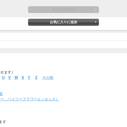
探せます）
U
V
W
X
Y
Z
その他
覧
ャー、ベイリーフラワーエッセンス）
ます