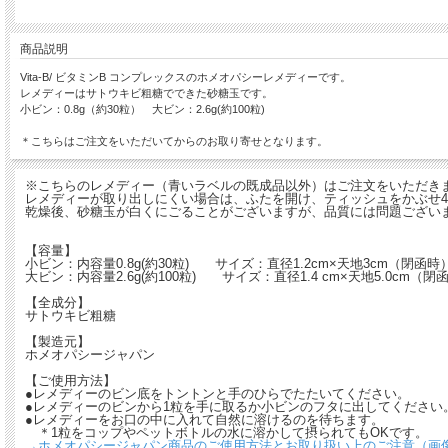
商品説明
Vita-B/ ビタミンB コンプレックスのホメオパシーレメディーです。
レメディーはサトウキビ粗糖でできた砂糖玉です。
小ビン：0.8g（約30粒） 大ビン：2.6g(約100粒)
＊こちらはご注文をいただいてからのお取り寄せとなります。
※こちらのレメディー（青いラベルの既成品以外）はご注文をいただき
レメディーが取り出しにくい場合は、ふたを開け、ティッシュをかぶせ4
乾燥後、砂糖玉が白くにごることがございますが、品質には問題ござい
【容量】
小ビン：内容量0.8g(約30粒) サイズ：直径1.2cm×天地3cm（閉函
大ビン：内容量2.6g(約100粒) サイズ：直径1.4 cm×天地5.0cm
【全成分】
サトウキビ粗糖
【製造元】
ホメオパシージャパン
【ご使用方法】
●レメディーのビン底をトントンと手のひらでたたいてください。
●レメディーのビンから1粒を手に取るか小ビンのフタに出してください
●レメディーをお口の中に入れて自然に溶けるのを待ちます。
＊1粒をコップやペットボトルの水に溶かして摂られてもOKです。
→ホメオパシージャパン商品のご使用方法とお取り扱い上のご注意（画