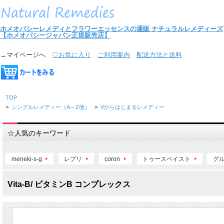
ホメオパシーレメディとフラワーエッセンスの通販
ナチュラルレメディーズ
【ホメオパシージャパン正規販売店】
→マイページへ
♡お気に入り
ご利用案内
配送方法と送料
TOP
>
シングルレメディー（A～Z他）
>
Vからはじまるレメディー
☆人気のキーワード
meneki-s-g
レプリ
coron
トゥースペイスト
グ
Vita-B/ ビタミンB コンプレックス