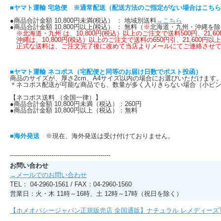
■ヤマト運輸 宅急便 ※通常配送（配送方法のご指定がない場合はこち
●商品合計金額 10,800円未満(税込） ： 地域別送料
→こちら
●商品合計金額 10,800円以上(税込） ： 無料（
※
北海道・九州・沖縄を除
※北海道・九州 は、10,800円(税込）以上のご注文で送料500円、21
沖縄は、10,800円(税込）以上のご注文で送料の650円引、21,600円以
正式な送料は、ご注文完了後に改めて当店よりメールにてご連絡させて
■ヤマト運輸 ネコポス（宅配便と同等のお届け日数でポスト投函）
商品のサイズが、厚さ2cm、A4サイズ以内の場合にお選びいただけま
＊ネコポス配送が可能な商品でも、数量が多く入りきらない場合（小ビン
【ネコポス送料 （全国一律）】
●商品合計金額 10,800円未満（税込）：260円
●商品合計金額 10,800円以上（税込）：無料
■海外発送
※現在、海外発送は受け付けておりません。
---------------------------------------------------
お問い合わせ
→メールでのお問い合わせ
TEL： 04-2960-1561 / FAX：04-2960-1560
営業日：火・木 11時～16時、土 12時～17時（祝日を除く）
【ホメオパシージャパン正規販売店 全国通販】ナチュラル レメディーズ