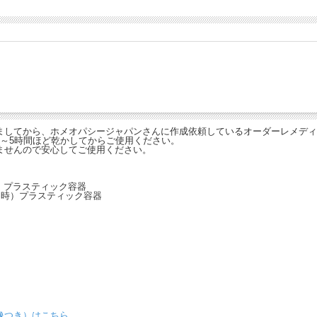
ましてから、ホメオパシージャパンさんに作成依頼しているオーダーレメディ
～5時間ほど乾かしてからご使用ください。
ませんので安心してご使用ください。
時）プラスティック容器
（閉函時）プラスティック容器
。
像つき）はこちら