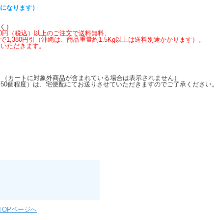
らになります）
く）
,600円（税込）以上のご注文で送料無料、
上で1,380円引（沖縄は、商品重量約1.5Kg以上は送料別途かかります）。
いただきます。
す。（カートに対象外商品が含まれている場合は表示されません）
50個程度）は、宅便配にてお送りさせていただきますのでご了承ください。
TOPページへ