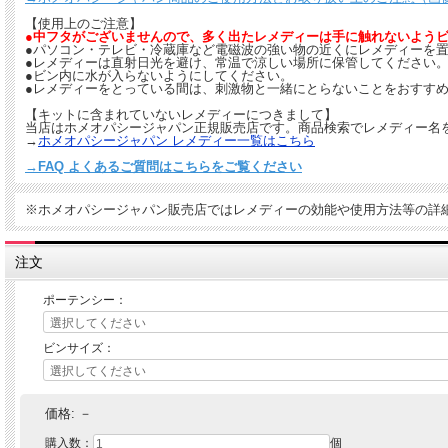
【使用上のご注意】
●中フタがございませんので、多く出たレメディーは手に触れないよう
●パソコン・テレビ・冷蔵庫など電磁波の強い物の近くにレメディーを
●レメディーは直射日光を避け、常温で涼しい場所に保管してください
●ビン内に水が入らないようにしてください。
●レメディーをとっている間は、刺激物と一緒にとらないことをおすすめ
【キットに含まれていないレメディーにつきまして】
当店はホメオパシージャパン正規販売店です。商品検索でレメディー名
→
ホメオパシージャパン レメディー一覧はこちら
→FAQ よくあるご質問はこちらをご覧ください
※ホメオパシージャパン販売店ではレメディーの効能や使用方法等の詳
注文
ポーテンシー：
ビンサイズ：
価格:
－
購入数：
個