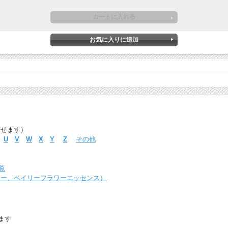
探せます）
U
V
W
X
Y
Z
その他
覧
ャー、ベイリーフラワーエッセンス）
ます