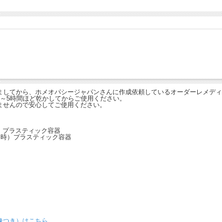
ましてから、ホメオパシージャパンさんに作成依頼しているオーダーレメディ
～5時間ほど乾かしてからご使用ください。
ませんので安心してご使用ください。
時）プラスティック容器
（閉函時）プラスティック容器
。
像つき）はこちら