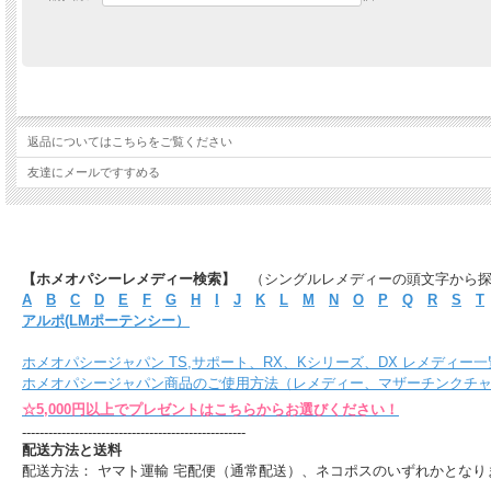
返品についてはこちらをご覧ください
友達にメールですすめる
【ホメオパシーレメディー検索】
（シングルレメディーの頭文字から
A
B
C
D
E
F
G
H
I
J
K
L
M
N
O
P
Q
R
S
T
アルポ(LMポーテンシー）
ホメオパシージャパン TS,サポート、RX、Kシリーズ、DX レメディー一
ホメオパシージャパン商品のご使用方法（レメディー、マザーチンクチ
☆5,000円以上でプレゼントはこちらからお選びください！
---------------------------------------------------
配送方法と送料
配送方法： ヤマト運輸 宅配便（通常配送）、ネコポスのいずれかとなり