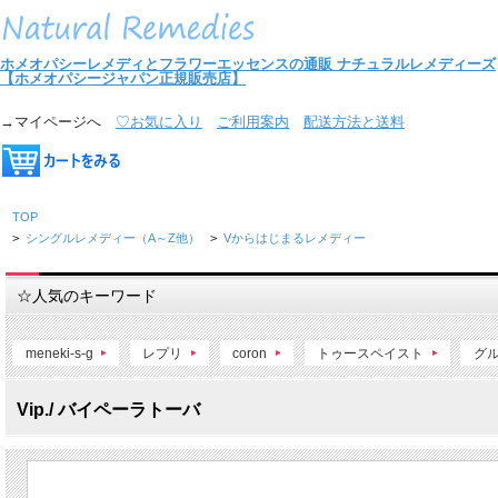
ホメオパシーレメディとフラワーエッセンスの通販
ナチュラルレメディーズ
【ホメオパシージャパン正規販売店】
→マイページへ
♡お気に入り
ご利用案内
配送方法と送料
TOP
>
シングルレメディー（A～Z他）
>
Vからはじまるレメディー
☆人気のキーワード
meneki-s-g
レプリ
coron
トゥースペイスト
グ
Vip./ バイペーラトーバ