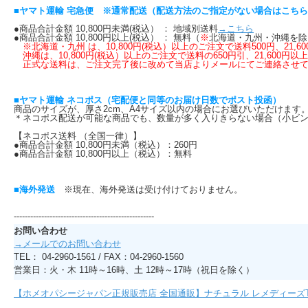
■ヤマト運輸 宅急便 ※通常配送（配送方法のご指定がない場合はこち
●商品合計金額 10,800円未満(税込） ： 地域別送料
→こちら
●商品合計金額 10,800円以上(税込） ： 無料（
※
北海道・九州・沖縄を除
※北海道・九州 は、10,800円(税込）以上のご注文で送料500円、21
沖縄は、10,800円(税込）以上のご注文で送料の650円引、21,600円以
正式な送料は、ご注文完了後に改めて当店よりメールにてご連絡させて
■ヤマト運輸 ネコポス（宅配便と同等のお届け日数でポスト投函）
商品のサイズが、厚さ2cm、A4サイズ以内の場合にお選びいただけま
＊ネコポス配送が可能な商品でも、数量が多く入りきらない場合（小ビン
【ネコポス送料 （全国一律）】
●商品合計金額 10,800円未満（税込）：260円
●商品合計金額 10,800円以上（税込）：無料
■海外発送
※現在、海外発送は受け付けておりません。
---------------------------------------------------
お問い合わせ
→メールでのお問い合わせ
TEL： 04-2960-1561 / FAX：04-2960-1560
営業日：火・木 11時～16時、土 12時～17時（祝日を除く）
【ホメオパシージャパン正規販売店 全国通販】ナチュラル レメディーズ