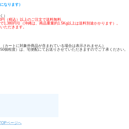
らになります）
く）
,600円（税込）以上のご注文で送料無料、
上で1,380円引（沖縄は、商品重量約1.5Kg以上は送料別途かかります）。
いただきます。
す。（カートに対象外商品が含まれている場合は表示されません）
50個程度）は、宅便配にてお送りさせていただきますのでご了承ください。
TOPページへ