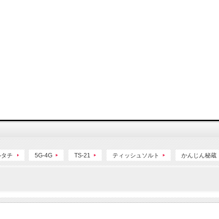
ルタチ
5G-4G
TS-21
ティッシュソルト
かんじん秘蔵