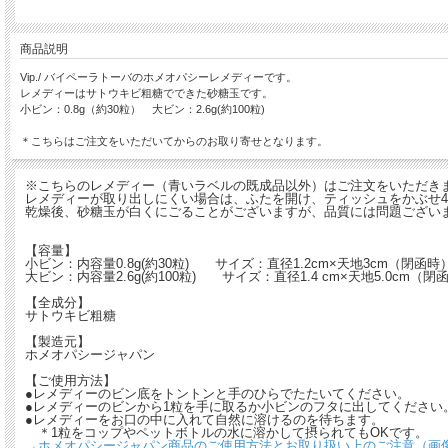
商品説明
Vip./ バイペーラトーバのホメオパシーレメディーです。
レメディーはサトウキビ粗糖でできた砂糖玉です。
小ビン：0.8g（約30粒） 大ビン：2.6g(約100粒)
＊こちらはご注文をいただいてからのお取り寄せとなります。
※こちらのレメディー（青いラベルの既成品以外）はご注文をいただき
レメディーが取り出しにくい場合は、ふたを開け、ティッシュをかぶせ4
乾燥後、砂糖玉が白くにごることがございますが、品質には問題ござい
【容量】
小ビン：内容量0.8g(約30粒) サイズ：直径1.2cm×天地3cm（閉函
大ビン：内容量2.6g(約100粒) サイズ：直径1.4 cm×天地5.0cm
【全成分】
サトウキビ粗糖
【製造元】
ホメオパシージャパン
【ご使用方法】
●レメディーのビン底をトントンと手のひらでたたいてください。
●レメディーのビンから1粒を手に取るか小ビンのフタに出してください
●レメディーをお口の中に入れて自然に溶けるのを待ちます。
＊1粒をコップやペットボトルの水に溶かして摂られてもOKです。
→ホメオパシージャパン商品のご使用方法とお取り扱い上のご注意（画