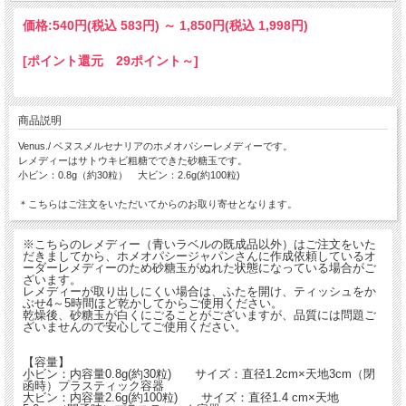
価格:
540円
(税込 583円)
～
1,850円
(税込 1,998円)
[ポイント還元 29ポイント～]
商品説明
Venus./ ベヌスメルセナリアのホメオパシーレメディーです。
レメディーはサトウキビ粗糖でできた砂糖玉です。
小ビン：0.8g（約30粒） 大ビン：2.6g(約100粒)
＊こちらはご注文をいただいてからのお取り寄せとなります。
※こちらのレメディー（青いラベルの既成品以外）はご注文をいた
だきましてから、ホメオパシージャパンさんに作成依頼しているオ
ーダーレメディーのため砂糖玉がぬれた状態になっている場合がご
ざいます。
レメディーが取り出しにくい場合は、ふたを開け、ティッシュをか
ぶせ4～5時間ほど乾かしてからご使用ください。
乾燥後、砂糖玉が白くにごることがございますが、品質には問題ご
ざいませんので安心してご使用ください。
【容量】
小ビン：内容量0.8g(約30粒) サイズ：直径1.2cm×天地3cm（閉
函時）プラスティック容器
大ビン：内容量2.6g(約100粒) サイズ：直径1.4 cm×天地