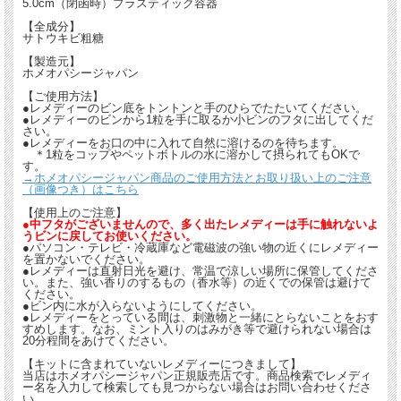
5.0cm（閉函時）プラスティック容器
【全成分】
サトウキビ粗糖
【製造元】
ホメオパシージャパン
【ご使用方法】
●レメディーのビン底をトントンと手のひらでたたいてください。
●レメディーのビンから1粒を手に取るか小ビンのフタに出してくだ
さい。
●レメディーをお口の中に入れて自然に溶けるのを待ちます。
＊1粒をコップやペットボトルの水に溶かして摂られてもOKで
す。
→ホメオパシージャパン商品のご使用方法とお取り扱い上のご注意
（画像つき）はこちら
【使用上のご注意】
●中フタがございませんので、多く出たレメディーは手に触れないよ
うビンに戻してお使いください。
●パソコン・テレビ・冷蔵庫など電磁波の強い物の近くにレメディー
を置かないでください。
●レメディーは直射日光を避け、常温で涼しい場所に保管してくださ
い。また、強い香りのするもの（香水等）の近くでの保管は避けて
ください。
●ビン内に水が入らないようにしてください。
●レメディーをとっている間は、刺激物と一緒にとらないことをおす
すめします。なお、ミント入りのはみがき等で避けられない場合は
20分程間をあけてください。
【キットに含まれていないレメディーにつきまして】
当店はホメオパシージャパン正規販売店です。商品検索でレメディ
ー名を入力して検索しても見つからない場合はお問い合わせくださ
い。