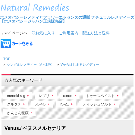
ホメオパシーレメディとフラワーエッセンスの通販
ナチュラルレメディーズ
【ホメオパシージャパン正規販売店】
→マイページへ
♡お気に入り
ご利用案内
配送方法と送料
TOP
>
シングルレメディー（A～Z他）
>
Vからはじまるレメディー
☆人気のキーワード
meneki-s-g
レプリ
coron
トゥースペイスト
グルタチ
5G-4G
TS-21
ティッシュソルト
かんじん秘蔵
Venus./ ベヌスメルセナリア