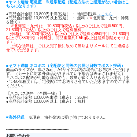
■ヤマト運輸 宅急便 ※通常配送（配送方法のご指定がない場合はこ
ちらになります）
●商品合計金額 10,800円未満(税込） ： 地域別送料
→こちら
●商品合計金額 10,800円以上(税込） ： 無料（
※
北海道・九州・沖縄
を除く）
※北海道・九州 は、10,800円(税込）以上のご注文で送料500円、
21,600円（税込）以上のご注文で送料無料、
沖縄は、10,800円(税込）以上のご注文で送料の650円引、21,600円
以上で1,380円引（沖縄は、商品重量約1.5Kg以上は送料別途かかりま
す）。
正式な送料は、ご注文完了後に改めて当店よりメールにてご連絡さ
せていただきます。
■ヤマト運輸 ネコポス（宅配便と同等のお届け日数でポスト投函）
商品のサイズが、厚さ2cm、A4サイズ以内の場合にお選びいただけま
す。（カートに対象外商品が含まれている場合は表示されません）
＊ネコポス配送が可能な商品でも、数量が多く入りきらない場合（小
ビン50個程度）は、宅便配にてお送りさせていただきますのでご了承
ください。
【ネコポス送料 （全国一律）】
●商品合計金額 10,800円未満（税込）：260円
●商品合計金額 10,800円以上（税込）：無料
■海外発送
※現在、海外発送は受け付けておりません。
---------------------------------------------------
お問い合わせ