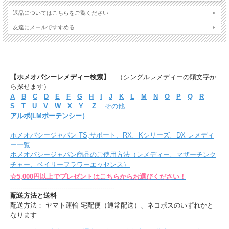
返品についてはこちらをご覧ください
友達にメールですすめる
【ホメオパシーレメディー検索】
（シングルレメディーの頭文字か
ら探せます）
A
B
C
D
E
F
G
H
I
J
K
L
M
N
O
P
Q
R
S
T
U
V
W
X
Y
Z
その他
アルポ(LMポーテンシー）
ホメオパシージャパン TS,サポート、RX、Kシリーズ、DX レメディ
ー一覧
ホメオパシージャパン商品のご使用方法（レメディー、マザーチンク
チャー、ベイリーフラワーエッセンス）
☆5,000円以上でプレゼントはこちらからお選びください！
---------------------------------------------------
配送方法と送料
配送方法： ヤマト運輸 宅配便（通常配送）、ネコポスのいずれかと
なります