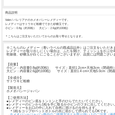
商品説明
Valer./ バレリアナのホメオパシーレメディーです。
レメディーはサトウキビ粗糖でできた砂糖玉です。
小ビン：0.8g（約30粒） 大ビン：2.6g(約100粒)
＊こちらはご注文をいただいてからのお取り寄せとなります。
※こちらのレメディー（青いラベルの既成品以外）はご注文をいただき
レメディーが取り出しにくい場合は、ふたを開け、ティッシュをかぶせ4
乾燥後、砂糖玉が白くにごることがございますが、品質には問題ござい
【容量】
小ビン：内容量0.8g(約30粒) サイズ：直径1.2cm×天地3cm（閉函
大ビン：内容量2.6g(約100粒) サイズ：直径1.4 cm×天地5.0cm
【全成分】
サトウキビ粗糖
【製造元】
ホメオパシージャパン
【ご使用方法】
●レメディーのビン底をトントンと手のひらでたたいてください。
●レメディーのビンから1粒を手に取るか小ビンのフタに出してください
●レメディーをお口の中に入れて自然に溶けるのを待ちます。
＊1粒をコップやペットボトルの水に溶かして摂られてもOKです。
→ホメオパシージャパン商品のご使用方法とお取り扱い上のご注意（画