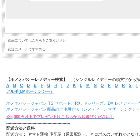
返品についてはこちらをご覧ください
友達にメールですすめる
【ホメオパシーレメディー検索】
（シングルレメディーの頭文字から
A
B
C
D
E
F
G
H
I
J
K
L
M
N
O
P
Q
R
S
T
アルポ(LMポーテンシー）
ホメオパシージャパン TS,サポート、RX、Kシリーズ、DX レメディー一
ホメオパシージャパン商品のご使用方法（レメディー、マザーチンクチ
☆5,000円以上でプレゼントはこちらからお選びください！
---------------------------------------------------
配送方法と送料
配送方法： ヤマト運輸 宅配便（通常配送）、ネコポスのいずれかとなり