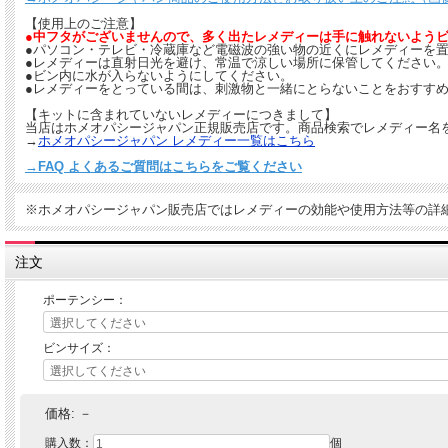
【使用上のご注意】
●中フタがございませんので、多く出たレメディーは手に触れないよう
●パソコン・テレビ・冷蔵庫など電磁波の強い物の近くにレメディーを
●レメディーは直射日光を避け、常温で涼しい場所に保管してください
●ビン内に水が入らないようにしてください。
●レメディーをとっている間は、刺激物と一緒にとらないことをおすすめ
【キットに含まれていないレメディーにつきまして】
当店はホメオパシージャパン正規販売店です。商品検索でレメディー名
→
ホメオパシージャパン レメディー一覧はこちら
→FAQ よくあるご質問はこちらをご覧ください
※ホメオパシージャパン販売店ではレメディーの効能や使用方法等の詳
注文
ポーテンシー：
ビンサイズ：
価格:
－
購入数：
個