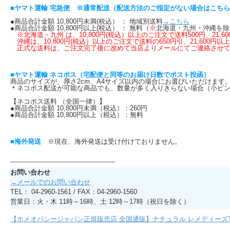
■ヤマト運輸 宅急便 ※通常配送（配送方法のご指定がない場合はこち
●商品合計金額 10,800円未満(税込） ： 地域別送料
→こちら
●商品合計金額 10,800円以上(税込） ： 無料（
※
北海道・九州・沖縄を除
※北海道・九州 は、10,800円(税込）以上のご注文で送料500円、21
沖縄は、10,800円(税込）以上のご注文で送料の650円引、21,600円以
正式な送料は、ご注文完了後に改めて当店よりメールにてご連絡させて
■ヤマト運輸 ネコポス（宅配便と同等のお届け日数でポスト投函）
商品のサイズが、厚さ2cm、A4サイズ以内の場合にお選びいただけま
＊ネコポス配送が可能な商品でも、数量が多く入りきらない場合（小ビン
【ネコポス送料 （全国一律）】
●商品合計金額 10,800円未満（税込）：260円
●商品合計金額 10,800円以上（税込）：無料
■海外発送
※現在、海外発送は受け付けておりません。
---------------------------------------------------
お問い合わせ
→メールでのお問い合わせ
TEL： 04-2960-1561 / FAX：04-2960-1560
営業日：火・木 11時～16時、土 12時～17時（祝日を除く）
【ホメオパシージャパン正規販売店 全国通販】ナチュラル レメディーズ