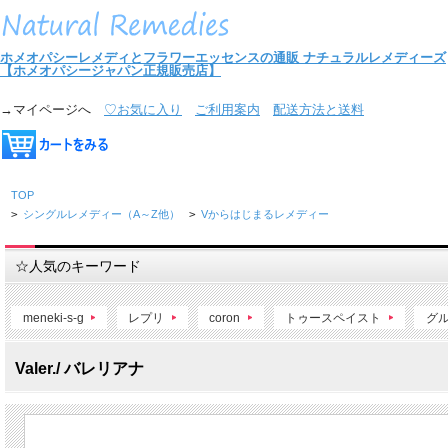
ホメオパシーレメディとフラワーエッセンスの通販
ナチュラルレメディーズ
【ホメオパシージャパン正規販売店】
→マイページへ
♡お気に入り
ご利用案内
配送方法と送料
TOP
>
シングルレメディー（A～Z他）
>
Vからはじまるレメディー
☆人気のキーワード
meneki-s-g
レプリ
coron
トゥースペイスト
グ
Valer./ バレリアナ