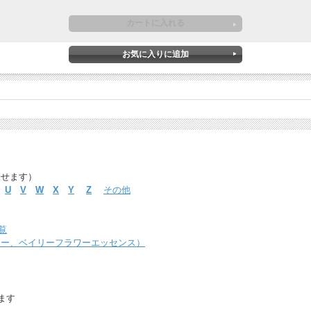
探せます）
U
V
W
X
Y
Z
その他
覧
ャー、ベイリーフラワーエッセンス）
ます