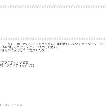
ましてから、ホメオパシージャパンさんに作成依頼しているオーダーレメディ
～5時間ほど乾かしてからご使用ください。
ませんので安心してご使用ください。
時）プラスティック容器
（閉函時）プラスティック容器
。
像つき）はこちら