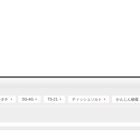
ルタチ
5G-4G
TS-21
ティッシュソルト
かんじん秘蔵