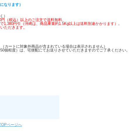
らになります）
く）
,600円（税込）以上のご注文で送料無料、
上で1,380円引（沖縄は、商品重量約1.5Kg以上は送料別途かかります）。
いただきます。
す。（カートに対象外商品が含まれている場合は表示されません）
50個程度）は、宅便配にてお送りさせていただきますのでご了承ください。
TOPページへ