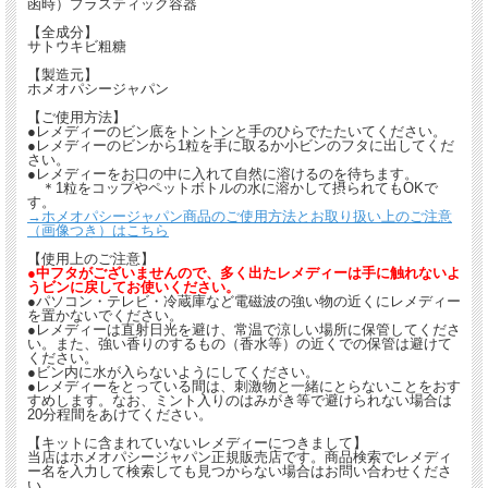
函時）プラスティック容器
【全成分】
サトウキビ粗糖
【製造元】
ホメオパシージャパン
【ご使用方法】
●レメディーのビン底をトントンと手のひらでたたいてください。
●レメディーのビンから1粒を手に取るか小ビンのフタに出してくだ
さい。
●レメディーをお口の中に入れて自然に溶けるのを待ちます。
＊1粒をコップやペットボトルの水に溶かして摂られてもOKで
す。
→ホメオパシージャパン商品のご使用方法とお取り扱い上のご注意
（画像つき）はこちら
【使用上のご注意】
●中フタがございませんので、多く出たレメディーは手に触れないよ
うビンに戻してお使いください。
●パソコン・テレビ・冷蔵庫など電磁波の強い物の近くにレメディー
を置かないでください。
●レメディーは直射日光を避け、常温で涼しい場所に保管してくださ
い。また、強い香りのするもの（香水等）の近くでの保管は避けて
ください。
●ビン内に水が入らないようにしてください。
●レメディーをとっている間は、刺激物と一緒にとらないことをおす
すめします。なお、ミント入りのはみがき等で避けられない場合は
20分程間をあけてください。
【キットに含まれていないレメディーにつきまして】
当店はホメオパシージャパン正規販売店です。商品検索でレメディ
ー名を入力して検索しても見つからない場合はお問い合わせくださ
い。