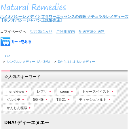
ホメオパシーレメディとフラワーエッセンスの通販
ナチュラルレメディーズ
【ホメオパシージャパン正規販売店】
→マイページへ
♡お気に入り
ご利用案内
配送方法と送料
TOP
>
シングルレメディー（A～Z他）
>
Dからはじまるレメディー
☆人気のキーワード
meneki-s-g
レプリ
coron
トゥースペイスト
グルタチ
5G-4G
TS-21
ティッシュソルト
かんじん秘蔵
DNA/ ディーエヌエー