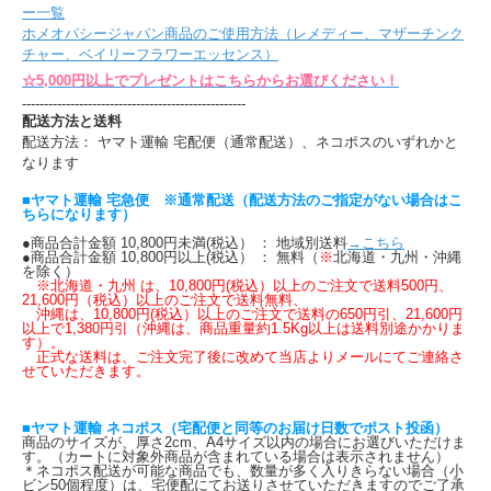
ー一覧
ホメオパシージャパン商品のご使用方法（レメディー、マザーチンク
チャー、ベイリーフラワーエッセンス）
☆5,000円以上でプレゼントはこちらからお選びください！
---------------------------------------------------
配送方法と送料
配送方法： ヤマト運輸 宅配便（通常配送）、ネコポスのいずれかと
なります
■ヤマト運輸 宅急便 ※通常配送（配送方法のご指定がない場合はこ
ちらになります）
●商品合計金額 10,800円未満(税込） ： 地域別送料
→こちら
●商品合計金額 10,800円以上(税込） ： 無料（
※
北海道・九州・沖縄
を除く）
※北海道・九州 は、10,800円(税込）以上のご注文で送料500円、
21,600円（税込）以上のご注文で送料無料、
沖縄は、10,800円(税込）以上のご注文で送料の650円引、21,600円
以上で1,380円引（沖縄は、商品重量約1.5Kg以上は送料別途かかりま
す）。
正式な送料は、ご注文完了後に改めて当店よりメールにてご連絡さ
せていただきます。
■ヤマト運輸 ネコポス（宅配便と同等のお届け日数でポスト投函）
商品のサイズが、厚さ2cm、A4サイズ以内の場合にお選びいただけま
す。（カートに対象外商品が含まれている場合は表示されません）
＊ネコポス配送が可能な商品でも、数量が多く入りきらない場合（小
ビン50個程度）は、宅便配にてお送りさせていただきますのでご了承