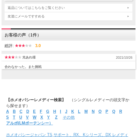
返品についてはこちらをご覧ください
友達にメールですすめる
お客様の声（1件）
総評:
3.0
光あれ様
2021/10/26
合わなかった。また挑戦
【ホメオパシーレメディー検索】
（シングルレメディーの頭文字か
ら探せます）
A
B
C
D
E
F
G
H
I
J
K
L
M
N
O
P
Q
R
S
T
U
V
W
X
Y
Z
その他
アルポ(LMポーテンシー）
ホメオパシージャパン TS,サポート、RX、Kシリーズ、DX レメディ