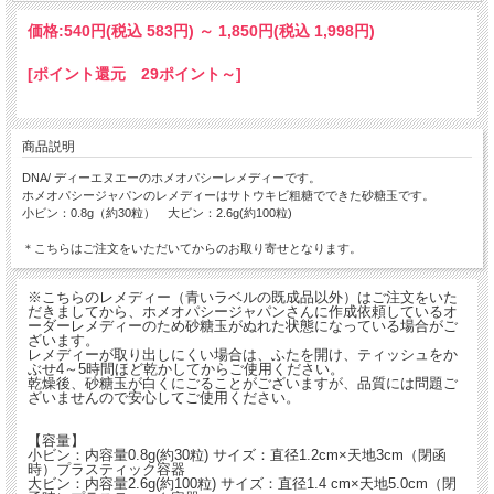
価格:
540円
(税込 583円)
～
1,850円
(税込 1,998円)
[ポイント還元 29ポイント～]
商品説明
DNA/ ディーエヌエーのホメオパシーレメディーです。
ホメオパシージャパンのレメディーはサトウキビ粗糖でできた砂糖玉です。
小ビン：0.8g（約30粒） 大ビン：2.6g(約100粒)
＊こちらはご注文をいただいてからのお取り寄せとなります。
※こちらのレメディー（青いラベルの既成品以外）はご注文をいた
だきましてから、ホメオパシージャパンさんに作成依頼しているオ
ーダーレメディーのため砂糖玉がぬれた状態になっている場合がご
ざいます。
レメディーが取り出しにくい場合は、ふたを開け、ティッシュをか
ぶせ4～5時間ほど乾かしてからご使用ください。
乾燥後、砂糖玉が白くにごることがございますが、品質には問題ご
ざいませんので安心してご使用ください。
【容量】
小ビン：内容量0.8g(約30粒) サイズ：直径1.2cm×天地3cm（閉函
時）プラスティック容器
大ビン：内容量2.6g(約100粒) サイズ：直径1.4 cm×天地5.0cm（閉