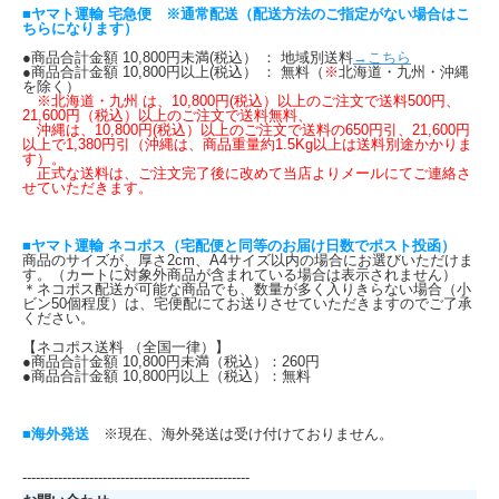
■ヤマト運輸 宅急便 ※通常配送（配送方法のご指定がない場合はこ
ちらになります）
●商品合計金額 10,800円未満(税込） ： 地域別送料
→こちら
●商品合計金額 10,800円以上(税込） ： 無料（
※
北海道・九州・沖縄
を除く）
※北海道・九州 は、10,800円(税込）以上のご注文で送料500円、
21,600円（税込）以上のご注文で送料無料、
沖縄は、10,800円(税込）以上のご注文で送料の650円引、21,600円
以上で1,380円引（沖縄は、商品重量約1.5Kg以上は送料別途かかりま
す）。
正式な送料は、ご注文完了後に改めて当店よりメールにてご連絡さ
せていただきます。
■ヤマト運輸 ネコポス（宅配便と同等のお届け日数でポスト投函）
商品のサイズが、厚さ2cm、A4サイズ以内の場合にお選びいただけま
す。（カートに対象外商品が含まれている場合は表示されません）
＊ネコポス配送が可能な商品でも、数量が多く入りきらない場合（小
ビン50個程度）は、宅便配にてお送りさせていただきますのでご了承
ください。
【ネコポス送料 （全国一律）】
●商品合計金額 10,800円未満（税込）：260円
●商品合計金額 10,800円以上（税込）：無料
■海外発送
※現在、海外発送は受け付けておりません。
---------------------------------------------------