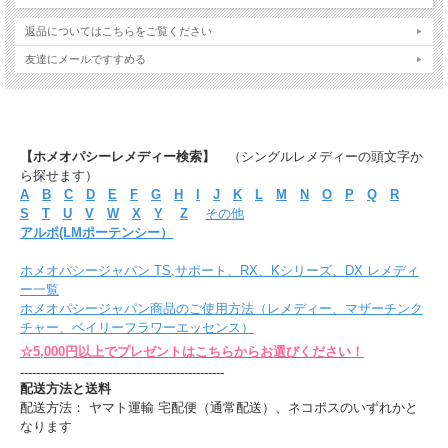
返品についてはこちらをご覧ください
友達にメールですすめる
【ホメオパシーレメディー検索】
（シングルレメディーの頭文字か
ら探せます）
A
B
C
D
E
F
G
H
I
J
K
L
M
N
O
P
Q
R
S
T
U
V
W
X
Y
Z
その他
アルポ(LMポーテンシー）
ホメオパシージャパン TS,サポート、RX、Kシリーズ、DX レメディ
ー一覧
ホメオパシージャパン商品のご使用方法（レメディー、マザーチンク
チャー、ベイリーフラワーエッセンス）
☆5,000円以上でプレゼントはこちらからお選びください！
---------------------------------------------------
配送方法と送料
配送方法： ヤマト運輸 宅配便（通常配送）、ネコポスのいずれかと
なります