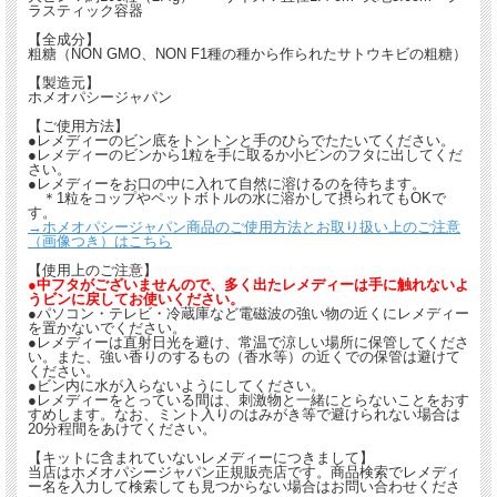
ラスティック容器
【全成分】
粗糖（NON GMO、NON F1種の種から作られたサトウキビの粗糖）
【製造元】
ホメオパシージャパン
【ご使用方法】
●レメディーのビン底をトントンと手のひらでたたいてください。
●レメディーのビンから1粒を手に取るか小ビンのフタに出してくだ
さい。
●レメディーをお口の中に入れて自然に溶けるのを待ちます。
＊1粒をコップやペットボトルの水に溶かして摂られてもOKで
す。
→ホメオパシージャパン商品のご使用方法とお取り扱い上のご注意
（画像つき）はこちら
【使用上のご注意】
●中フタがございませんので、多く出たレメディーは手に触れないよ
うビンに戻してお使いください。
●パソコン・テレビ・冷蔵庫など電磁波の強い物の近くにレメディー
を置かないでください。
●レメディーは直射日光を避け、常温で涼しい場所に保管してくださ
い。また、強い香りのするもの（香水等）の近くでの保管は避けて
ください。
●ビン内に水が入らないようにしてください。
●レメディーをとっている間は、刺激物と一緒にとらないことをおす
すめします。なお、ミント入りのはみがき等で避けられない場合は
20分程間をあけてください。
【キットに含まれていないレメディーにつきまして】
当店はホメオパシージャパン正規販売店です。商品検索でレメディ
ー名を入力して検索しても見つからない場合はお問い合わせくださ