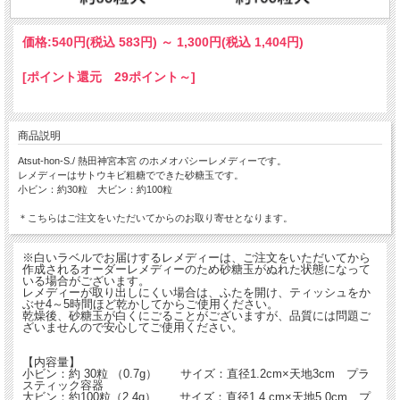
価格:
540円
(税込 583円)
～
1,300円
(税込 1,404円)
[ポイント還元 29ポイント～]
商品説明
Atsut-hon-S./ 熱田神宮本宮 のホメオパシーレメディーです。
レメディーはサトウキビ粗糖でできた砂糖玉です。
小ビン：約30粒 大ビン：約100粒
＊こちらはご注文をいただいてからのお取り寄せとなります。
※白いラベルでお届けするレメディーは、ご注文をいただいてから
作成されるオーダーレメディーのため砂糖玉がぬれた状態になって
いる場合がございます。
レメディーが取り出しにくい場合は、ふたを開け、ティッシュをか
ぶせ4～5時間ほど乾かしてからご使用ください。
乾燥後、砂糖玉が白くにごることがございますが、品質には問題ご
ざいませんので安心してご使用ください。
【内容量】
小ビン：約 30粒 （0.7g） サイズ：直径1.2cm×天地3cm プラ
スティック容器
大ビン：約100粒（2.4g） サイズ：直径1.4 cm×天地5.0cm プ