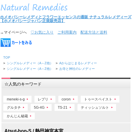
ホメオパシーレメディとフラワーエッセンスの通販
ナチュラルレメディーズ
【ホメオパシージャパン正規販売店】
→マイページへ
♡お気に入り
ご利用案内
配送方法と送料
TOP
>
シングルレメディー（A～Z他）
>
Aからはじまるレメディー
>
シングルレメディー（A～Z他）
>
お寺と神社のレメディー
☆人気のキーワード
meneki-s-g
レプリ
coron
トゥースペイスト
グルタチ
5G-4G
TS-21
ティッシュソルト
かんじん秘蔵
Atsut-hon-S./ 熱田神宮本宮