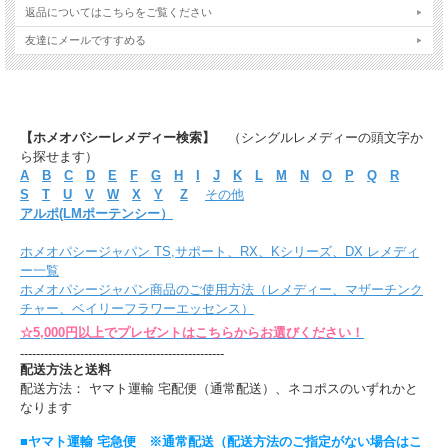
返品についてはこちらをご覧ください
友達にメールですすめる
【ホメオパシーレメディー検索】
（シングルレメディーの頭文字か
ら探せます）
A
B
C
D
E
F
G
H
I
J
K
L
M
N
O
P
Q
R
S
T
U
V
W
X
Y
Z
その他
アルポ(LMポーテンシー）
ホメオパシージャパン TS,サポート、RX、Kシリーズ、DX レメディ
ー一覧
ホメオパシージャパン商品のご使用方法（レメディー、マザーチンク
チャー、ベイリーフラワーエッセンス）
☆5,000円以上でプレゼントはこちらからお選びください！
---------------------------------------------------
配送方法と送料
配送方法： ヤマト運輸 宅配便（通常配送）、ネコポスのいずれかと
なります
■ヤマト運輸 宅急便 ※通常配送（配送方法のご指定がない場合はこ