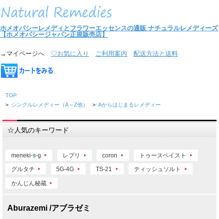
ホメオパシーレメディとフラワーエッセンスの通販
ナチュラルレメディーズ
【ホメオパシージャパン正規販売店】
→マイページへ
♡お気に入り
ご利用案内
配送方法と送料
TOP
>
シングルレメディー（A～Z他）
>
Aからはじまるレメディー
☆人気のキーワード
meneki-s-g
レプリ
coron
トゥースペイスト
グルタチ
5G-4G
TS-21
ティッシュソルト
かんじん秘蔵
Aburazemi /アブラゼミ