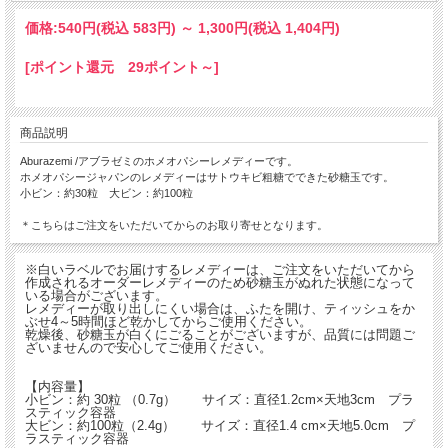
価格:
540円
(税込 583円)
～
1,300円
(税込 1,404円)
[ポイント還元 29ポイント～]
商品説明
Aburazemi /アブラゼミのホメオパシーレメディーです。
ホメオパシージャパンのレメディーはサトウキビ粗糖でできた砂糖玉です。
小ビン：約30粒 大ビン：約100粒
＊こちらはご注文をいただいてからのお取り寄せとなります。
※白いラベルでお届けするレメディーは、ご注文をいただいてから
作成されるオーダーレメディーのため砂糖玉がぬれた状態になって
いる場合がございます。
レメディーが取り出しにくい場合は、ふたを開け、ティッシュをか
ぶせ4～5時間ほど乾かしてからご使用ください。
乾燥後、砂糖玉が白くにごることがございますが、品質には問題ご
ざいませんので安心してご使用ください。
【内容量】
小ビン：約 30粒 （0.7g） サイズ：直径1.2cm×天地3cm プラ
スティック容器
大ビン：約100粒（2.4g） サイズ：直径1.4 cm×天地5.0cm プ
ラスティック容器