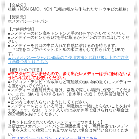
【全成分】
粗糖（NON GMO、NON F1種の種から作られたサトウキビの粗糖）
【製造元】
ホメオパシージャパン
【ご使用方法】
●レメディーのビン底をトントンと手のひらでたたいてください。
●レメディーのビンから1粒を手に取るか小ビンのフタに出してくだ
さい。
●レメディーをお口の中に入れて自然に溶けるのを待ちます。
＊1粒をコップやペットボトルの水に溶かして摂られてもOKで
す。
→ホメオパシージャパン商品のご使用方法とお取り扱い上のご注意
（画像つき）はこちら
【使用上のご注意】
●中フタがございませんので、多く出たレメディーは手に触れないよ
うビンに戻してお使いください。
●パソコン・テレビ・冷蔵庫など電磁波の強い物の近くにレメディー
を置かないでください。
●レメディーは直射日光を避け、常温で涼しい場所に保管してくださ
い。また、強い香りのするもの（香水等）の近くでの保管は避けて
ください。
●ビン内に水が入らないようにしてください。
●レメディーをとっている間は、刺激物と一緒にとらないことをおす
すめします。なお、ミント入りのはみがき等で避けられない場合は
20分程間をあけてください。
【キットに含まれていないレメディーにつきまして】
当店はホメオパシージャパン正規販売店です。商品検索でレメディ
ー名を入力して検索しても見つからない場合はお問い合わせくださ
い。
→
ホメオパシージャパン レメディー一覧はこちら