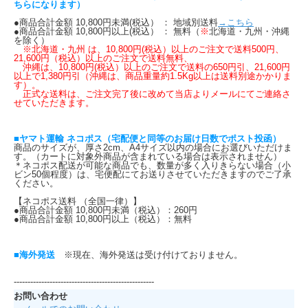
ちらになります）
●商品合計金額 10,800円未満(税込） ： 地域別送料
→こちら
●商品合計金額 10,800円以上(税込） ： 無料（
※
北海道・九州・沖縄
を除く）
※北海道・九州 は、10,800円(税込）以上のご注文で送料500円、
21,600円（税込）以上のご注文で送料無料、
沖縄は、10,800円(税込）以上のご注文で送料の650円引、21,600円
以上で1,380円引（沖縄は、商品重量約1.5Kg以上は送料別途かかりま
す）。
正式な送料は、ご注文完了後に改めて当店よりメールにてご連絡さ
せていただきます。
■ヤマト運輸 ネコポス（宅配便と同等のお届け日数でポスト投函）
商品のサイズが、厚さ2cm、A4サイズ以内の場合にお選びいただけま
す。（カートに対象外商品が含まれている場合は表示されません）
＊ネコポス配送が可能な商品でも、数量が多く入りきらない場合（小
ビン50個程度）は、宅便配にてお送りさせていただきますのでご了承
ください。
【ネコポス送料 （全国一律）】
●商品合計金額 10,800円未満（税込）：260円
●商品合計金額 10,800円以上（税込）：無料
■海外発送
※現在、海外発送は受け付けておりません。
---------------------------------------------------
お問い合わせ