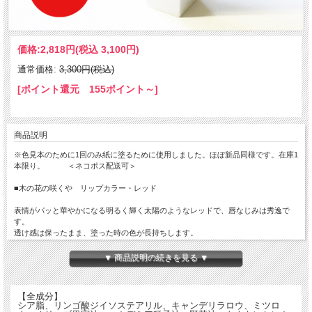
価格:
2,818円
(税込 3,100円)
通常価格:
3,300円(税込)
[ポイント還元 155ポイント～]
商品説明
※色見本のために1回のみ紙に塗るために使用しました。ほぼ新品同様です。在庫1
本限り。 ＜ネコポス配送可＞
■木の花の咲くや リップカラー・レッド
表情がパッと華やかになる明るく輝く太陽のようなレッドで、唇なじみは秀逸で
す。
透け感は保ったまま、塗った時の色が長持ちします。
☆口紅のつけ方で色の調節が可能です。とても発色が良いため、口紅を普通に塗る
▼ 商品説明の続きを見る ▼
と濃い赤色になり、唇にポンポンと軽くつけるようにすると薄づきにでき、やわら
かい赤色になります。
【全成分】
○ホメオパシーのレメディー入り（Cean、Fucus.、Thyr-gl.、心経、祝詞、Cor-r.、
シア脂、リンゴ酸ジイソステアリル、キャンデリラロウ、ミツロ
Sol. 、赤104(1)、赤201、赤202、赤226、黄4のレメディー 他）