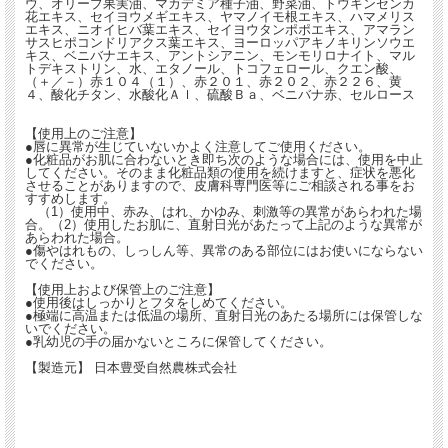
ウ、オリーブ果実油、マカデミア種子油、野菜油、トウキンセンカ
○マザーチンクチャー入り（カレンデュラ、バーバリスブルガリス、ダイオスコリ
花エキス、セイヨウメギエキス、ヤマノイモ根エキス、ハマメリス
エキス、ニオイヒバ葉エキス、セイヨウタンポポエキス、アマラン
ア 他）
サスヒポコンドリアクス葉エキス、ヨーロッパアキノキリンソウエ
・セイヨウメギエキス：透明感とハリを与える
キス、ベニバナエキス、アントシアニン、モンモリロナイト、マル
・ディオスコレアビロサ根エキス：お肌を若々しく保つ
トデキストリン、水、エタノール、トコフェロール、クエン酸、
・セイヨウタンポポエキス：しっとりやわらかに
（＋／－）赤１０４（１）、赤２０１、赤２０２、赤２２６、黄
４、酸化チタン、水酸化Ａｌ、硫酸Ｂａ、ベニバナ赤、セルロース
・アマランサスヒポコンドリアクスエキス：すこやかさを維持
・ セイタカアワダチソウエキス：かさつきを防ぐ
【使用上のご注意】
●唇に異常が生じていないかよく注意してご使用ください。
●化粧品がお肌に合わないとき即ち次のような場合には、使用を中止
してください。そのまま化粧品類の使用を続けますと、症状を悪化
させることがありますので、皮膚科専門医等にご相談される事をお
すすめします。
（1）使用中、赤み、はれ、かゆみ、刺激等の異常があらわれた場
合。（2）使用したお肌に、直射日光があたって上記のような異常が
あらわれた場合。
●傷やはれもの、しっしん等、異常のある部位にはお使いにならない
でください。
【使用上および保管上のご注意】
●使用後はしっかりとフタをしめてください。
●極端に高温または低温の場所、直射日光のあたる場所には保管しな
いでください。
●乳幼児の手の届かないところに保管してください。
【製造元】 日本豊受自然農株式会社