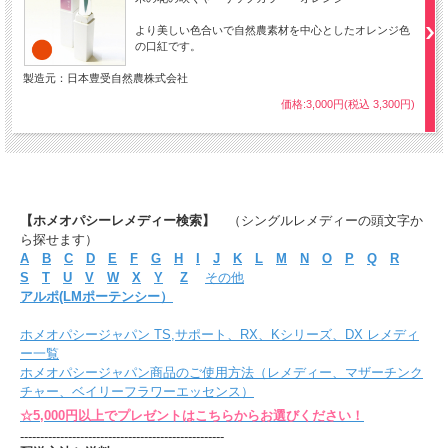
より美しい色合いで自然農素材を中心としたオレンジ色
の口紅です。
製造元：日本豊受自然農株式会社
価格:3,000円(税込 3,300円)
【ホメオパシーレメディー検索】
（シングルレメディーの頭文字か
ら探せます）
A
B
C
D
E
F
G
H
I
J
K
L
M
N
O
P
Q
R
S
T
U
V
W
X
Y
Z
その他
アルポ(LMポーテンシー）
ホメオパシージャパン TS,サポート、RX、Kシリーズ、DX レメディ
ー一覧
ホメオパシージャパン商品のご使用方法（レメディー、マザーチンク
チャー、ベイリーフラワーエッセンス）
☆5,000円以上でプレゼントはこちらからお選びください！
---------------------------------------------------