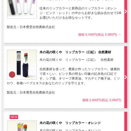
従来のリップカラーと新商品のリップカラー（オレン
ジ・ピンク・レッド）の中からお好きな組み合わせで2本
お選びいただけるお得なセットです。
製造元：日本豊受自然農株式会社
価格:5,436円(税込 5,980円)
～
木の花の咲くや リップカラー（口紅） 自然素材
木の花の咲くや リップカラー（口紅） 自然素材
自然素材を使って、農家が作ったリップカラー。健康的
で若々しい、ピンク系の明るい印象の紅赤色の口紅で
す。シア脂、オリーブ果実油、マカデミア種子油、ミツ
ロウ、各種ハーブエキスがあなたのリップを守ります。
製造元：日本豊受自然農株式会社
価格:2,800円(税込 3,080円)
NEW
木の花の咲くや リップカラー・オレンジ
木の花の咲くや リップカラー・オレンジ