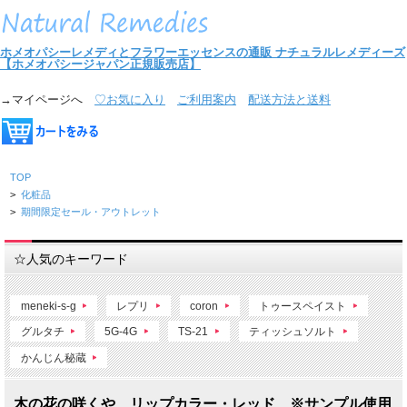
ホメオパシーレメディとフラワーエッセンスの通販
ナチュラルレメディーズ
【ホメオパシージャパン正規販売店】
→マイページへ
♡お気に入り
ご利用案内
配送方法と送料
TOP
>
化粧品
>
期間限定セール・アウトレット
☆人気のキーワード
meneki-s-g
レプリ
coron
トゥースペイスト
グルタチ
5G-4G
TS-21
ティッシュソルト
かんじん秘蔵
木の花の咲くや リップカラー・レッド ※サンプル使用