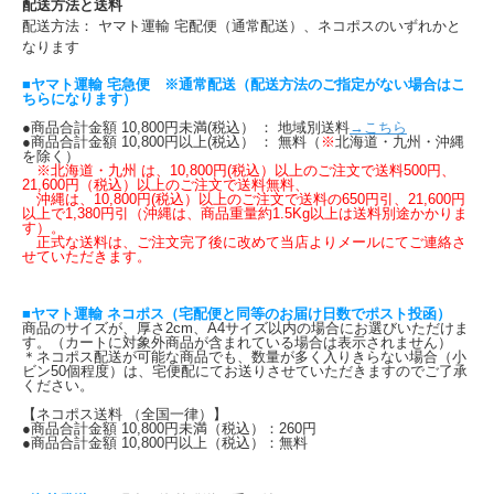
配送方法と送料
配送方法： ヤマト運輸 宅配便（通常配送）、ネコポスのいずれかと
なります
■ヤマト運輸 宅急便 ※通常配送（配送方法のご指定がない場合はこ
ちらになります）
●商品合計金額 10,800円未満(税込） ： 地域別送料
→こちら
●商品合計金額 10,800円以上(税込） ： 無料（
※
北海道・九州・沖縄
を除く）
※北海道・九州 は、10,800円(税込）以上のご注文で送料500円、
21,600円（税込）以上のご注文で送料無料、
沖縄は、10,800円(税込）以上のご注文で送料の650円引、21,600円
以上で1,380円引（沖縄は、商品重量約1.5Kg以上は送料別途かかりま
す）。
正式な送料は、ご注文完了後に改めて当店よりメールにてご連絡さ
せていただきます。
■ヤマト運輸 ネコポス（宅配便と同等のお届け日数でポスト投函）
商品のサイズが、厚さ2cm、A4サイズ以内の場合にお選びいただけま
す。（カートに対象外商品が含まれている場合は表示されません）
＊ネコポス配送が可能な商品でも、数量が多く入りきらない場合（小
ビン50個程度）は、宅便配にてお送りさせていただきますのでご了承
ください。
【ネコポス送料 （全国一律）】
●商品合計金額 10,800円未満（税込）：260円
●商品合計金額 10,800円以上（税込）：無料