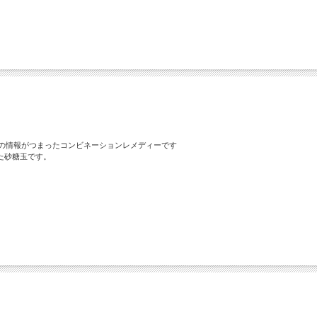
iの情報がつまったコンビネーションレメディーです
た砂糖玉です。