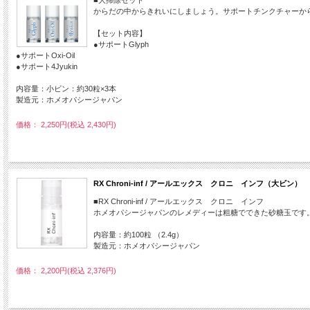
■大掃除セット
からだの中からきれいにしましょう。サポートチンクチャーか
【セット内容】
●サポートGlyph
●サポートOxi-Oil
●サポート4Jyukin
内容量：小ビン：約30粒×3本
製造元：ホメオパシージャパン
価格： 2,250円(税込 2,430円)
RX Chroni-inf / アールエックス クロニ インフ（大ビン）
■RX Chroni-inf / アールエックス クロニ インフ
ホメオパシージャパンのレメディーは粗糖でできた砂糖玉です
内容量：約100粒 （2.4g）
製造元：ホメオパシージャパン
価格： 2,200円(税込 2,376円)