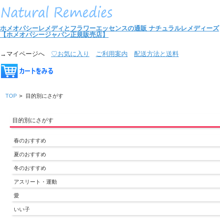
ホメオパシーレメディとフラワーエッセンスの通販
ナチュラルレメディーズ
【ホメオパシージャパン正規販売店】
→マイページへ
♡お気に入り
ご利用案内
配送方法と送料
TOP
>
目的別にさがす
目的別にさがす
春のおすすめ
夏のおすすめ
冬のおすすめ
アスリート・運動
愛
いい子