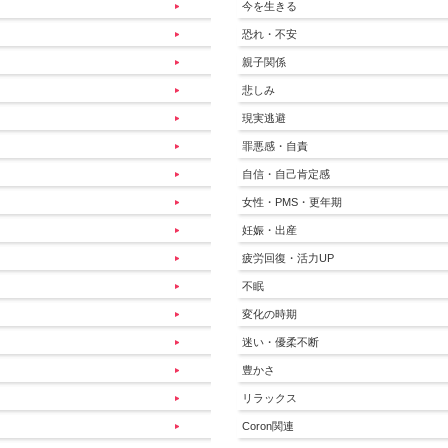
今を生きる
恐れ・不安
親子関係
悲しみ
現実逃避
罪悪感・自責
自信・自己肯定感
女性・PMS・更年期
妊娠・出産
疲労回復・活力UP
不眠
変化の時期
迷い・優柔不断
豊かさ
リラックス
Coron関連