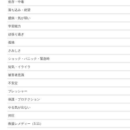
依存・中毒
落ち込み・絶望
臆病・気が弱い
学習能力
頑張り過ぎ
孤独
さみしさ
ショック・パニック・緊急時
短気・イライラ
被害者意識
不安定
プレッシャー
保護・プロテクション
やる気が出ない
抑圧
救援レメディー（3.11）