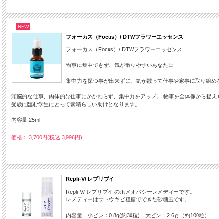
NEW
フォーカス（Focus）/ DTWフラワーエッセンス
フォーカス（Focus）/ DTWフラワーエッセンス
物事に集中できず、気が散りやすいあなたに
集中力を保つ事が出来ずに、気が散って仕事や家事に取り組め
頭脳的な仕事、肉体的な仕事にかかわらず、集中力をアップ。 物事を全体像から捉え
受験に臨む学生にとって素晴らしい助けとなります。
内容量:25ml
価格： 3,700円(税込 3,996円)
Repli-V/ レプリブイ
Repli-V/ レプリブイ のホメオパシーレメディーです。
レメディーはサトウキビ粗糖でできた砂糖玉です。
内容量 小ビン：0.8g(約30粒) 大ビン：2.6ｇ（約100粒）