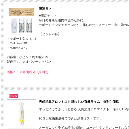
腸活セット
■腸活セット
毎日の健康な腸内環境のために。
サポートチンクチャーChoから作られたレメディー、御古菌の
【セット内容】
・サポートCho（小）
・Onkokin 30C
・Marimo 30C
内容量：小ビン：約30粒×3本
製造元：ホメオパシージャパン
価格： 1,750円(税込 1,890円)
NEW
天然消臭アロマミスト 瑞々しい有機ライム ※割引価格
すっと消えてふわっと香る 天然消臭アロマミスト 瑞々しい有
96％天然由来成分でできた消臭ミストです。
オーガニックライム精油のほか、ユーカリやレモンマートルな