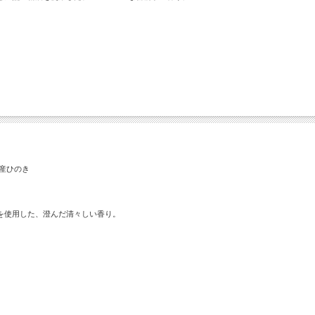
産ひのき
を使用した、澄んだ清々しい香り。