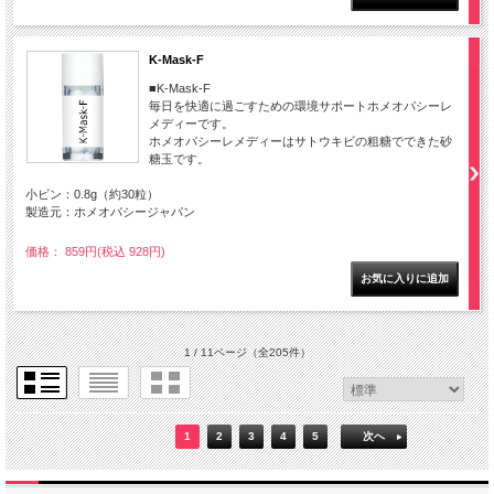
K-Mask-F
■K-Mask-F
毎日を快適に過ごすための環境サポートホメオパシーレ
メディーです。
ホメオパシーレメディーはサトウキビの粗糖でできた砂
糖玉です。
小ビン：0.8g（約30粒）
製造元：ホメオパシージャパン
価格： 859円(税込 928円)
1 / 11ページ
（全205件）
1
2
3
4
5
次へ