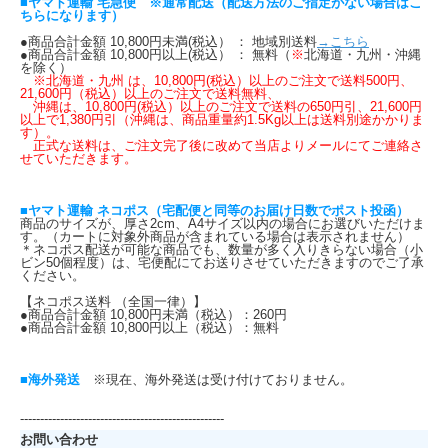
■ヤマト運輸 宅急便 ※通常配送（配送方法のご指定がない場合はこ
ちらになります）
●商品合計金額 10,800円未満(税込） ： 地域別送料
→こちら
●商品合計金額 10,800円以上(税込） ： 無料（
※
北海道・九州・沖縄
を除く）
※北海道・九州 は、10,800円(税込）以上のご注文で送料500円、
21,600円（税込）以上のご注文で送料無料、
沖縄は、10,800円(税込）以上のご注文で送料の650円引、21,600円
以上で1,380円引（沖縄は、商品重量約1.5Kg以上は送料別途かかりま
す）。
正式な送料は、ご注文完了後に改めて当店よりメールにてご連絡さ
せていただきます。
■ヤマト運輸 ネコポス（宅配便と同等のお届け日数でポスト投函）
商品のサイズが、厚さ2cm、A4サイズ以内の場合にお選びいただけま
す。（カートに対象外商品が含まれている場合は表示されません）
＊ネコポス配送が可能な商品でも、数量が多く入りきらない場合（小
ビン50個程度）は、宅便配にてお送りさせていただきますのでご了承
ください。
【ネコポス送料 （全国一律）】
●商品合計金額 10,800円未満（税込）：260円
●商品合計金額 10,800円以上（税込）：無料
■海外発送
※現在、海外発送は受け付けておりません。
---------------------------------------------------
お問い合わせ