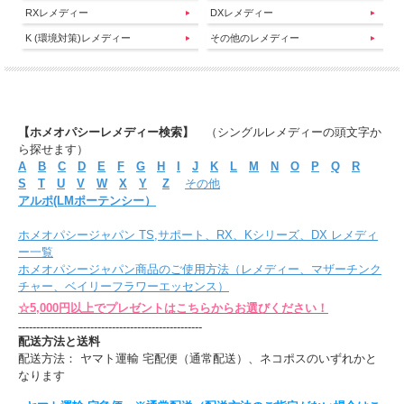
RXレメディー
DXレメディー
K (環境対策)レメディー
その他のレメディー
【ホメオパシーレメディー検索】
（シングルレメディーの頭文字か
ら探せます）
A
B
C
D
E
F
G
H
I
J
K
L
M
N
O
P
Q
R
S
T
U
V
W
X
Y
Z
その他
アルポ(LMポーテンシー）
ホメオパシージャパン TS,サポート、RX、Kシリーズ、DX レメディ
ー一覧
ホメオパシージャパン商品のご使用方法（レメディー、マザーチンク
チャー、ベイリーフラワーエッセンス）
☆5,000円以上でプレゼントはこちらからお選びください！
---------------------------------------------------
配送方法と送料
配送方法： ヤマト運輸 宅配便（通常配送）、ネコポスのいずれかと
なります