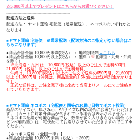
☆5,000円以上でプレゼントはこちらからお選びください！
---------------------------------------------------
配送方法と送料
配送方法： ヤマト運輸 宅配便（通常配送）、ネコポスのいずれかと
なります
■ヤマト運輸 宅急便 ※通常配送（配送方法のご指定がない場合はこ
ちらになります）
●商品合計金額 10,800円未満(税込） ： 地域別送料
→こちら
●商品合計金額 10,800円以上(税込） ： 無料（
※
北海道・九州・沖縄
を除く）
※北海道・九州 は、10,800円(税込）以上のご注文で送料500円、
21,600円（税込）以上のご注文で送料無料、
沖縄は、10,800円(税込）以上のご注文で送料の650円引、21,600円
以上で1,380円引（沖縄は、商品重量約1.5Kg以上は送料別途かかりま
す）。
正式な送料は、ご注文完了後に改めて当店よりメールにてご連絡さ
せていただきます。
■ヤマト運輸 ネコポス（宅配便と同等のお届け日数でポスト投函）
商品のサイズが、厚さ2cm、A4サイズ以内の場合にお選びいただけま
す。（カートに対象外商品が含まれている場合は表示されません）
＊ネコポス配送が可能な商品でも、数量が多く入りきらない場合（小
ビン50個程度）は、宅便配にてお送りさせていただきますのでご了承
ください。
【ネコポス送料 （全国一律）】
●商品合計金額 10,800円未満（税込）：260円