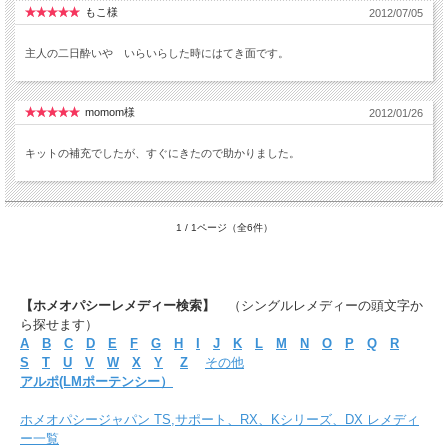
もこ様
2012/07/05
主人の二日酔いや いらいらした時にはてき面です。
momom様
2012/01/26
キットの補充でしたが、すぐにきたので助かりました。
1 / 1ページ（全6件）
【ホメオパシーレメディー検索】
（シングルレメディーの頭文字か
ら探せます）
A
B
C
D
E
F
G
H
I
J
K
L
M
N
O
P
Q
R
S
T
U
V
W
X
Y
Z
その他
アルポ(LMポーテンシー）
ホメオパシージャパン TS,サポート、RX、Kシリーズ、DX レメディ
ー一覧