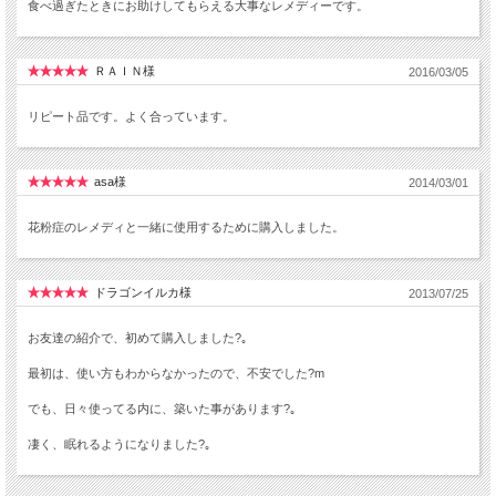
食べ過ぎたときにお助けしてもらえる大事なレメディーです。
ＲＡＩＮ様
2016/03/05
リピート品です。よく合っています。
asa様
2014/03/01
花粉症のレメディと一緒に使用するために購入しました。
ドラゴンイルカ様
2013/07/25
お友達の紹介で、初めて購入しました?｡
最初は、使い方もわからなかったので、不安でした?m
でも、日々使ってる内に、築いた事があります?｡
凄く、眠れるようになりました?｡