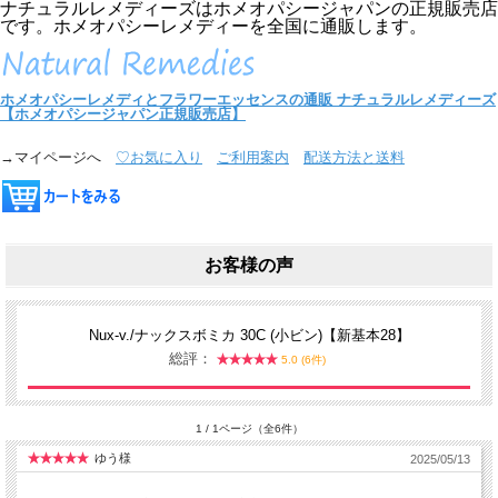
ナチュラルレメディーズはホメオパシージャパンの正規販売店
です。ホメオパシーレメディーを全国に通販します。
ホメオパシーレメディとフラワーエッセンスの通販
ナチュラルレメディーズ
【ホメオパシージャパン正規販売店】
→マイページへ
♡お気に入り
ご利用案内
配送方法と送料
お客様の声
Nux-v./ナックスボミカ 30C (小ビン)【新基本28】
総評：
5.0 (6件)
1 / 1ページ（全6件）
ゆう様
2025/05/13