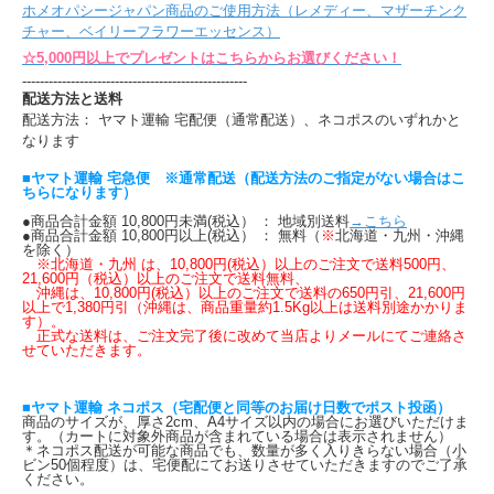
ホメオパシージャパン商品のご使用方法（レメディー、マザーチンク
チャー、ベイリーフラワーエッセンス）
☆5,000円以上でプレゼントはこちらからお選びください！
---------------------------------------------------
配送方法と送料
配送方法： ヤマト運輸 宅配便（通常配送）、ネコポスのいずれかと
なります
■ヤマト運輸 宅急便 ※通常配送（配送方法のご指定がない場合はこ
ちらになります）
●商品合計金額 10,800円未満(税込） ： 地域別送料
→こちら
●商品合計金額 10,800円以上(税込） ： 無料（
※
北海道・九州・沖縄
を除く）
※北海道・九州 は、10,800円(税込）以上のご注文で送料500円、
21,600円（税込）以上のご注文で送料無料、
沖縄は、10,800円(税込）以上のご注文で送料の650円引、21,600円
以上で1,380円引（沖縄は、商品重量約1.5Kg以上は送料別途かかりま
す）。
正式な送料は、ご注文完了後に改めて当店よりメールにてご連絡さ
せていただきます。
■ヤマト運輸 ネコポス（宅配便と同等のお届け日数でポスト投函）
商品のサイズが、厚さ2cm、A4サイズ以内の場合にお選びいただけま
す。（カートに対象外商品が含まれている場合は表示されません）
＊ネコポス配送が可能な商品でも、数量が多く入りきらない場合（小
ビン50個程度）は、宅便配にてお送りさせていただきますのでご了承
ください。