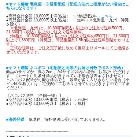
■ヤマト運輸 宅急便 ※通常配送（配送方法のご指定がない場合はこ
ちらになります）
●商品合計金額 10,800円未満(税込） ： 地域別送料
→こちら
●商品合計金額 10,800円以上(税込） ： 無料（
※
北海道・九州・沖縄
を除く）
※北海道・九州 は、10,800円(税込）以上のご注文で送料500円、
21,600円（税込）以上のご注文で送料無料、
沖縄は、10,800円(税込）以上のご注文で送料の650円引、21,600円
以上で1,380円引（沖縄は、商品重量約1.5Kg以上は送料別途かかりま
す）。
正式な送料は、ご注文完了後に改めて当店よりメールにてご連絡さ
せていただきます。
■ヤマト運輸 ネコポス（宅配便と同等のお届け日数でポスト投函）
商品のサイズが、厚さ2cm、A4サイズ以内の場合にお選びいただけま
す。（カートに対象外商品が含まれている場合は表示されません）
＊ネコポス配送が可能な商品でも、数量が多く入りきらない場合（小
ビン50個程度）は、宅便配にてお送りさせていただきますのでご了承
ください。
【ネコポス送料 （全国一律）】
●商品合計金額 10,800円未満（税込）：260円
●商品合計金額 10,800円以上（税込）：無料
■海外発送
※現在、海外発送は受け付けておりません。
---------------------------------------------------