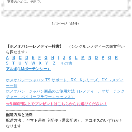
家族のために。予想で。
1 / 1ページ（全1件）
【ホメオパシーレメディー検索】
（シングルレメディーの頭文字か
ら探せます）
A
B
C
D
E
F
G
H
I
J
K
L
M
N
O
P
Q
R
S
T
U
V
W
X
Y
Z
その他
アルポ(LMポーテンシー）
ホメオパシージャパン TS,サポート、RX、Kシリーズ、DX レメディ
ー一覧
ホメオパシージャパン商品のご使用方法（レメディー、マザーチンク
チャー、ベイリーフラワーエッセンス）
☆5,000円以上でプレゼントはこちらからお選びください！
---------------------------------------------------
配送方法と送料
配送方法： ヤマト運輸 宅配便（通常配送）、ネコポスのいずれかと
なります