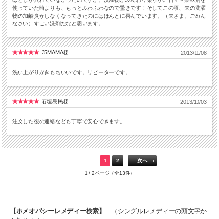
ほどしか入れていなかったのですが、洗濯物がふんわり柔らか。昔々～柔軟剤を
使っていた時よりも、もっとふわふわなので驚きです！そしてこの頃、夫の洗濯
物の加齢臭がしなくなってきたのにはほんとに喜んでいます。（夫さま、ごめん
なさい）すごい洗剤だなと思います。
35MAMA様
2013/11/08
洗い上がりがきもちいいです。リピーターです。
石垣島民様
2013/10/03
注文した後の連絡なども丁寧で安心できます。
1
2
次へ
1 / 2ページ（全13件）
【ホメオパシーレメディー検索】
（シングルレメディーの頭文字か