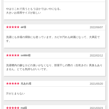
やはりこれで洗うともうほかではいやになる。
大きいお得用サイズが欲しい
air様
2022/06/07
洗濯にも水場の掃除にも使っています。カビや汚れも綺麗になって、大満足で
す。
seititin様
2022/02/12
洗濯槽内の嫌なカビの臭いがなくなり、部屋干しの際の（生乾きの）異臭もあり
ません。とても気持ちがいいです。
光あれ様
2021/05/20
汗がとまらない
ma様
2021/03/23