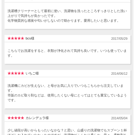
洗濯槽クリーナーとして最初に使い、洗濯物を洗ったところすっきりとした洗い
上がりで気持ちが良かったです。
化学物質的な感覚や匂いがしないので助かります。愛用したいと思います。
bcs様
2017/05/29
こちらでお洗濯をすると、衣類が浄化されて気持ち良いです。いつも使っていま
す。
いちご様
2014/06/12
洗濯機にカビが生えない、と母がお気に入りでいつもこちらから注文していま
す。
市販のカビ取り剤などは、使用したくない母にとってはとても重宝しているよう
です。
カレンデュラ様
2014/05/04
少し値段が高いからもったいなかな？と思い、山盛りの洗濯物でもスプーン１杯