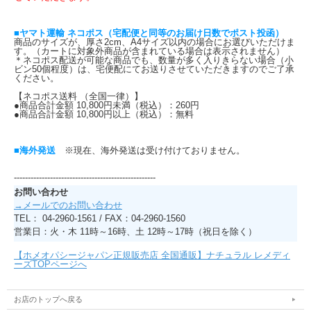
■ヤマト運輸 ネコポス（宅配便と同等のお届け日数でポスト投函）
商品のサイズが、厚さ2cm、A4サイズ以内の場合にお選びいただけま
す。（カートに対象外商品が含まれている場合は表示されません）
＊ネコポス配送が可能な商品でも、数量が多く入りきらない場合（小
ビン50個程度）は、宅便配にてお送りさせていただきますのでご了承
ください。
【ネコポス送料 （全国一律）】
●商品合計金額 10,800円未満（税込）：260円
●商品合計金額 10,800円以上（税込）：無料
■海外発送
※現在、海外発送は受け付けておりません。
---------------------------------------------------
お問い合わせ
→メールでのお問い合わせ
TEL： 04-2960-1561 / FAX：04-2960-1560
営業日：火・木 11時～16時、土 12時～17時（祝日を除く）
【ホメオパシージャパン正規販売店 全国通販】ナチュラル レメディ
ーズTOPページへ
お店のトップへ戻る