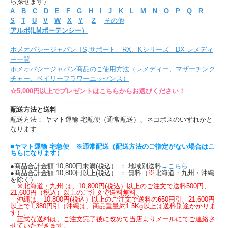
ら探せます）
A
B
C
D
E
F
G
H
I
J
K
L
M
N
O
P
Q
R
S
T
U
V
W
X
Y
Z
その他
アルポ(LMポーテンシー）
ホメオパシージャパン TS,サポート、RX、Kシリーズ、DX レメディ
ー一覧
ホメオパシージャパン商品のご使用方法（レメディー、マザーチンク
チャー、ベイリーフラワーエッセンス）
☆5,000円以上でプレゼントはこちらからお選びください！
---------------------------------------------------
配送方法と送料
配送方法： ヤマト運輸 宅配便（通常配送）、ネコポスのいずれかと
なります
■ヤマト運輸 宅急便 ※通常配送（配送方法のご指定がない場合はこ
ちらになります）
●商品合計金額 10,800円未満(税込） ： 地域別送料
→こちら
●商品合計金額 10,800円以上(税込） ： 無料（
※
北海道・九州・沖縄
を除く）
※北海道・九州 は、10,800円(税込）以上のご注文で送料500円、
21,600円（税込）以上のご注文で送料無料、
沖縄は、10,800円(税込）以上のご注文で送料の650円引、21,600円
以上で1,380円引（沖縄は、商品重量約1.5Kg以上は送料別途かかりま
す）。
正式な送料は、ご注文完了後に改めて当店よりメールにてご連絡さ
せていただきます。