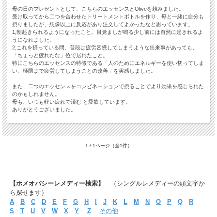
母の日のプレゼントとして、こちらのエッセンスとOliveを頼みました。
受け取ってから二つを合わせたトリートメントボトルを作り、母と一緒に自分も
摂りましたが、想像以上に反応があり注文してよかったなと思っています。
1,朝起きられるようになったこと。目覚ましが鳴る少し前には自然に起きれるよ
うになれました。
2,これを摂っている間、普段は疲労困憊してしまうような出来事があっても、
「ちょっと疲れたな」位で居れたこと。
特にこちらのエッセンスの特徴である「人のためにエネルギーを使い切ってしま
い、極限まで疲労してしまうことの改善」を実感しました。
また、二つのエッセンスをコンビネーションで摂ることでより効果を感じられた
のかもしれません。
母も、いつも軽い疲れで済む と愛飲しています。
ありがとうございました。
1 / 1ページ（全1件）
【ホメオパシーレメディー検索】
（シングルレメディーの頭文字か
ら探せます）
A
B
C
D
E
F
G
H
I
J
K
L
M
N
O
P
Q
R
S
T
U
V
W
X
Y
Z
その他