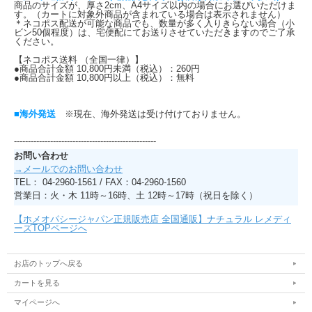
商品のサイズが、厚さ2cm、A4サイズ以内の場合にお選びいただけま
す。（カートに対象外商品が含まれている場合は表示されません）
＊ネコポス配送が可能な商品でも、数量が多く入りきらない場合（小
ビン50個程度）は、宅便配にてお送りさせていただきますのでご了承
ください。
【ネコポス送料 （全国一律）】
●商品合計金額 10,800円未満（税込）：260円
●商品合計金額 10,800円以上（税込）：無料
■海外発送
※現在、海外発送は受け付けておりません。
---------------------------------------------------
お問い合わせ
→メールでのお問い合わせ
TEL： 04-2960-1561 / FAX：04-2960-1560
営業日：火・木 11時～16時、土 12時～17時（祝日を除く）
【ホメオパシージャパン正規販売店 全国通販】ナチュラル レメディ
ーズTOPページへ
お店のトップへ戻る
カートを見る
マイページへ