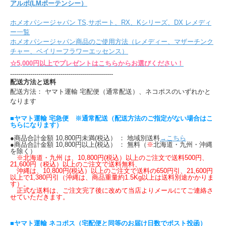
アルポ(LMポーテンシー）
ホメオパシージャパン TS,サポート、RX、Kシリーズ、DX レメディ
ー一覧
ホメオパシージャパン商品のご使用方法（レメディー、マザーチンク
チャー、ベイリーフラワーエッセンス）
☆5,000円以上でプレゼントはこちらからお選びください！
---------------------------------------------------
配送方法と送料
配送方法： ヤマト運輸 宅配便（通常配送）、ネコポスのいずれかと
なります
■ヤマト運輸 宅急便 ※通常配送（配送方法のご指定がない場合はこ
ちらになります）
●商品合計金額 10,800円未満(税込） ： 地域別送料
→こちら
●商品合計金額 10,800円以上(税込） ： 無料（
※
北海道・九州・沖縄
を除く）
※北海道・九州 は、10,800円(税込）以上のご注文で送料500円、
21,600円（税込）以上のご注文で送料無料、
沖縄は、10,800円(税込）以上のご注文で送料の650円引、21,600円
以上で1,380円引（沖縄は、商品重量約1.5Kg以上は送料別途かかりま
す）。
正式な送料は、ご注文完了後に改めて当店よりメールにてご連絡さ
せていただきます。
■ヤマト運輸 ネコポス（宅配便と同等のお届け日数でポスト投函）